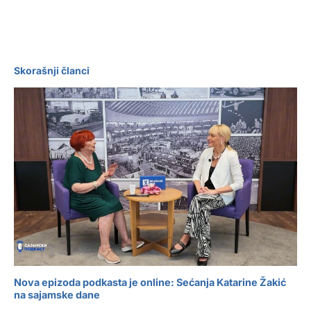
Skorašnji članci
Nova epizoda podkasta je online: Sećanja Katarine Žakić
na sajamske dane