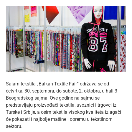
lat
View
Larger
Image
Sajam tekstila „Balkan Textile Fair“ održava se od
četvrtka, 30. septembra, do subote, 2. oktobra, u hali 3
Beogradskog sajma. Ove godine na sajmu se
predstavljaju proizvođači tekstila, uvoznici i trgovci iz
Turske i Srbije, a osim tekstila visokog kvaliteta izlagači
će pokazati i najbolje mašine i opremu u tekstilnom
sektoru.