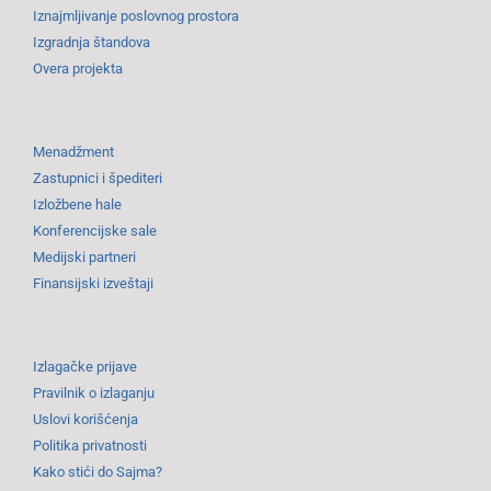
Iznajmljivanje poslovnog prostora
Izgradnja štandova
Overa projekta
Menadžment
Zastupnici i špediteri
Izložbene hale
Konferencijske sale
Medijski partneri
Finansijski izveštaji
Izlagačke prijave
Pravilnik o izlaganju
Uslovi korišćenja
Politika privatnosti
Kako stići do Sajma?