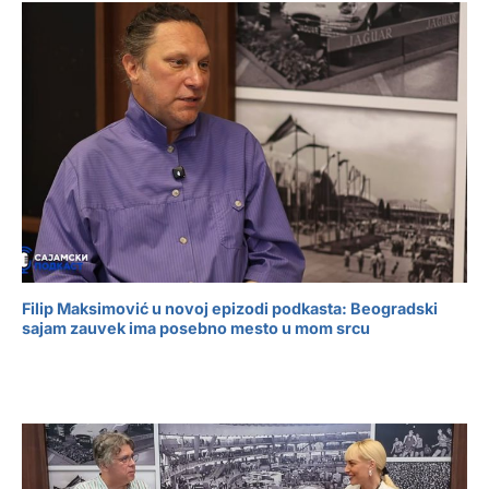
Filip Maksimović u novoj epizodi podkasta: Beogradski
sajam zauvek ima posebno mesto u mom srcu