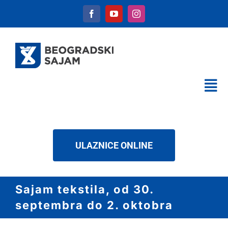
Skip
to
content
Tog
Nav
KALENDAR
USLUGE
ULAZNICE ONLINE
O NAMA
NOVOSTI
Sajam tekstila, od 30.
DOWNLOAD
septembra do 2. oktobra
KONTAKT