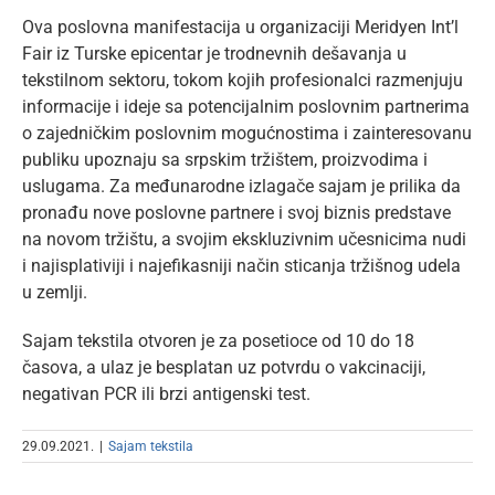
Ova poslovna manifestacija u organizaciji Meridyen Int’l
Fair iz Turske epicentar je trodnevnih dešavanja u
tekstilnom sektoru, tokom kojih profesionalci razmenjuju
informacije i ideje sa potencijalnim poslovnim partnerima
o zajedničkim poslovnim mogućnostima i zainteresovanu
publiku upoznaju sa srpskim tržištem, proizvodima i
uslugama. Za međunarodne izlagače sajam je prilika da
pronađu nove poslovne partnere i svoj biznis predstave
na novom tržištu, a svojim ekskluzivnim učesnicima nudi
i najisplativiji i najefikasniji način sticanja tržišnog udela
u zemlji.
Sajam tekstila otvoren je za posetioce od 10 do 18
časova, a ulaz je besplatan uz potvrdu o vakcinaciji,
negativan PCR ili brzi antigenski test.
29.09.2021.
|
Sajam tekstila