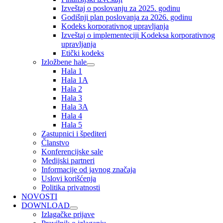
Izveštaj o poslovanju za 2025. godinu
Godišnji plan poslovanja za 2026. godinu
Kodeks korporativnog upravljanja
Izveštaj o implementeciji Kodeksa korporativnog
upravljanja
Etički kodeks
Izložbene hale
Hala 1
Hala 1A
Hala 2
Hala 3
Hala 3A
Hala 4
Hala 5
Zastupnici i špediteri
Članstvo
Konferencijske sale
Medijski partneri
Informacije od javnog značaja
Uslovi korišćenja
Politika privatnosti
NOVOSTI
DOWNLOAD
Izlagačke prijave