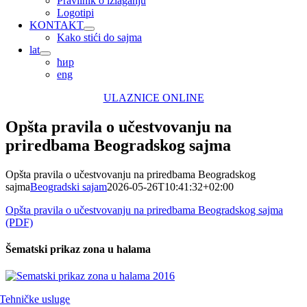
Pravilnik o izlaganju
Logotipi
KONTAKT
Kako stići do sajma
lat
ћир
eng
ULAZNICE ONLINE
Opšta pravila o učestvovanju na
priredbama Beogradskog sajma
Opšta pravila o učestvovanju na priredbama Beogradskog
sajma
Beogradski sajam
2026-05-26T10:41:32+02:00
Opšta pravila o učestvovanju na priredbama Beogradskog sajma
(PDF)
Šematski prikaz zona u halama
Tehničke usluge