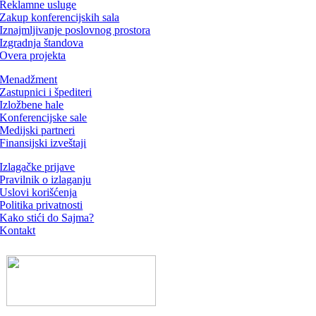
Reklamne usluge
Zakup konferencijskih sala
Iznajmljivanje poslovnog prostora
Izgradnja štandova
Overa projekta
Menadžment
Zastupnici i špediteri
Izložbene hale
Konferencijske sale
Medijski partneri
Finansijski izveštaji
Izlagačke prijave
Pravilnik o izlaganju
Uslovi korišćenja
Politika privatnosti
Kako stići do Sajma?
Kontakt