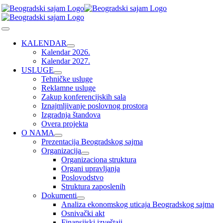
Skip
to
content
Toggle
Navigation
KALENDAR
Kalendar 2026.
Kalendar 2027.
USLUGE
Tehničke usluge
Reklamne usluge
Zakup konferencijskih sala
Iznajmljivanje poslovnog prostora
Izgradnja štandova
Overa projekta
O NAMA
Prezentacija Beogradskog sajma
Organizacija
Organizaciona struktura
Organi upravljanja
Poslovodstvo
Struktura zaposlenih
Dokumenti
Analiza ekonomskog uticaja Beogradskog sajma
Osnivački akt
Finansijski izveštaji