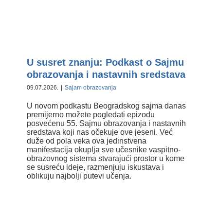
U susret znanju: Podkast o Sajmu
obrazovanja i nastavnih sredstava
U susret znanju: Podkast o Sajmu
obrazovanja i nastavnih sredstava
09.07.2026.
|
Sajam obrazovanja
U novom podkastu Beogradskog sajma danas
premijerno možete pogledati epizodu
posvećenu 55. Sajmu obrazovanja i nastavnih
sredstava koji nas očekuje ove jeseni. Već
duže od pola veka ova jedinstvena
manifestacija okuplja sve učesnike vaspitno-
obrazovnog sistema stvarajući prostor u kome
se susreću ideje, razmenjuju iskustava i
oblikuju najbolji putevi učenja.
Novi podkast Beogradskog sajma