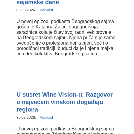
sajamske dane
06.08.2026.
|
Podkast
U novoj epizodi podkasta Beogradskog sajma
gošća je Katarina Žakić, dugogodišnja
saradnica koja je čitav svoj radni vek provela
na Beogradskom sajmu. Njena priča nije samo
svedočenje o profesionalnoj karijeri, već i o
porodičnoj tradiciji, budući da je i njena majka
bila deo kolektiva Beogradskog sajma.
U susret Wine Vision-u: Razgovor
o najvećem vinskom događaju
regiona
U susret Wine Vision-u: Razgovor
o najvećem vinskom događaju
regiona
30.07.2026.
|
Podkast
U novoj epizodi podkasta Beogradskog sajma