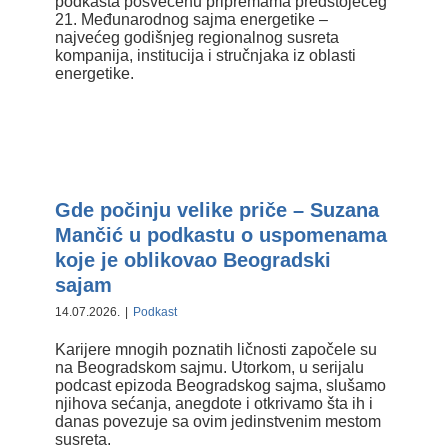
podkasta posvećenu pripremama predstojećeg
21. Međunarodnog sajma energetike –
najvećeg godišnjeg regionalnog susreta
kompanija, institucija i stručnjaka iz oblasti
energetike.
Gde počinju velike priče – Suzana
Mančić u podkastu o
uspomenama koje je oblikovao
Gde počinju velike priče – Suzana
Beogradski sajam
Mančić u podkastu o uspomenama
koje je oblikovao Beogradski
sajam
14.07.2026.
|
Podkast
Karijere mnogih poznatih ličnosti započele su
na Beogradskom sajmu. Utorkom, u serijalu
podcast epizoda Beogradskog sajma, slušamo
njihova sećanja, anegdote i otkrivamo šta ih i
danas povezuje sa ovim jedinstvenim mestom
susreta.