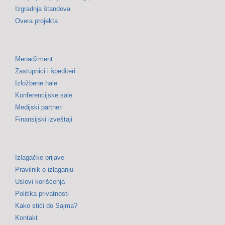
Izgradnja štandova
Overa projekta
Menadžment
Zastupnici i špediteri
Izložbene hale
Konferencijske sale
Medijski partneri
Finansijski izveštaji
Izlagačke prijave
Pravilnik o izlaganju
Uslovi korišćenja
Politika privatnosti
Kako stići do Sajma?
Kontakt