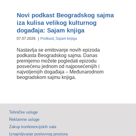
iza kulisa velikog kulturnog
događaja: Sajam knjiga
Novi podkast Beogradskog sajma
iza kulisa velikog kulturnog
događaja: Sajam knjiga
07.07.2026.
|
Podkast
,
Sajam knjiga
Nastavlja se emitovanje novih epizoda
podkasta Beogradskog sajma. Danas
premijerno možete pogledati epizodu
posvećenu jednom od najposećenijih i
najvoljenijih događaja – Međunarodnom
beogradskom sajmu knjiga.
Tehničke usluge
Reklamne usluge
Zakup konferencijskih sala
Iznajmljivanje poslovnog prostora