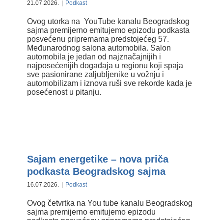
21.07.2026.
|
Podkast
Ovog utorka na YouTube kanalu Beogradskog
sajma premijerno emitujemo epizodu podkasta
posvećenu pripremama predstojećeg 57.
Međunarodnog salona automobila. Salon
automobila je jedan od najznačajnijih i
najposećenijih događaja u regionu koji spaja
sve pasionirane zaljubljenike u vožnju i
automobilizam i iznova ruši sve rekorde kada je
posećenost u pitanju.
Sajam energetike – nova priča
podkasta Beogradskog sajma
Sajam energetike – nova priča
podkasta Beogradskog sajma
16.07.2026.
|
Podkast
Ovog četvrtka na You tube kanalu Beogradskog
sajma premijerno emitujemo epizodu