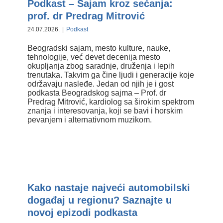
Podkast – Sajam kroz sećanja:
prof. dr Predrag Mitrović
24.07.2026.
|
Podkast
Beogradski sajam, mesto kulture, nauke,
tehnologije, već devet decenija mesto
okupljanja zbog saradnje, druženja i lepih
trenutaka. Takvim ga čine ljudi i generacije koje
održavaju nasleđe. Jedan od njih je i gost
podkasta Beogradskog sajma – Prof. dr
Predrag Mitrović, kardiolog sa širokim spektrom
znanja i interesovanja, koji se bavi i horskim
pevanjem i alternativnom muzikom.
Kako nastaje najveći automobilski
događaj u regionu? Saznajte u
novoj epizodi podkasta
Kako nastaje najveći automobilski
događaj u regionu? Saznajte u
novoj epizodi podkasta