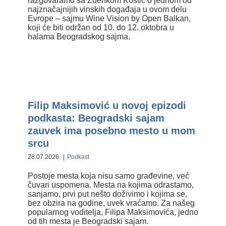
razgovaramo sa Zdenkom Kostić o jednom od
najznačajnijih vinskih događaja u ovom delu
Evrope – sajmu Wine Vision by Open Balkan,
koji će biti održan od 10. do 12. oktobra u
halama Beogradskog sajma.
Filip Maksimović u novoj epizodi
podkasta: Beogradski sajam
zauvek ima posebno mesto u
Filip Maksimović u novoj epizodi
mom srcu
podkasta: Beogradski sajam
zauvek ima posebno mesto u mom
srcu
28.07.2026.
|
Podkast
Postoje mesta koja nisu samo građevine, već
čuvari uspomena. Mesta na kojima odrastamo,
sanjamo, prvi put nešto doživimo i kojima se,
bez obzira na godine, uvek vraćamo. Za našeg
popularnog voditelja, Filipa Maksimovića, jedno
od tih mesta je Beogradski sajam.