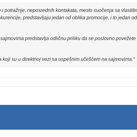
i potražnje, neposrednih kontakata, mesto suočenja sa vlastit
encije, predstavljaju jedan od oblika promocije, i to jedan od na
jmovima predstavlja odličnu priliku da se poslovno povežete s
.
va koji su u direktnoj vezi sa uspešnim učešćem na sajmovima.“