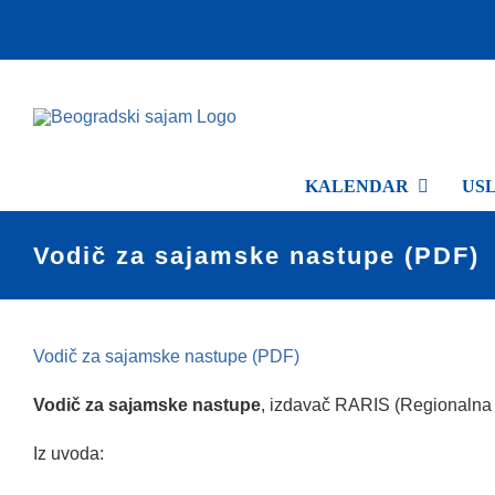
Skip
to
content
KALENDAR
US
Vodič za sajamske nastupe (PDF)
Vodič za sajamske nastupe (PDF)
Vodič za sajamske nastupe
, izdavač RARIS (Regionalna a
Iz uvoda: