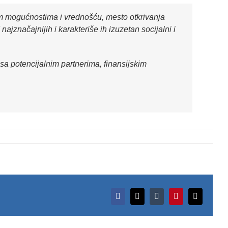
im mogućnostima i vrednošću, mesto otkrivanja
jznačajnijih i karakteriše ih izuzetan socijalni i
a potencijalnim partnerima, finansijskim
Facebook
X
Tumblr
Pinterest
Email