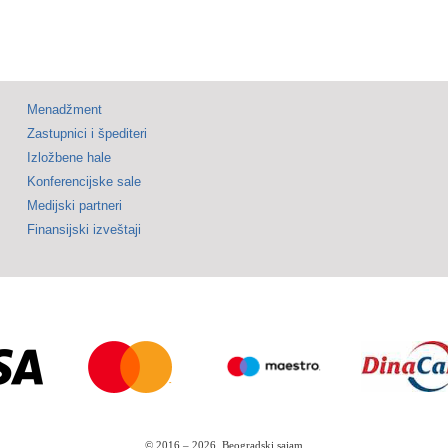
Menadžment
Zastupnici i špediteri
Izložbene hale
Konferencijske sale
Medijski partneri
Finansijski izveštaji
© 2016 –
2026.
Beogradski sajam