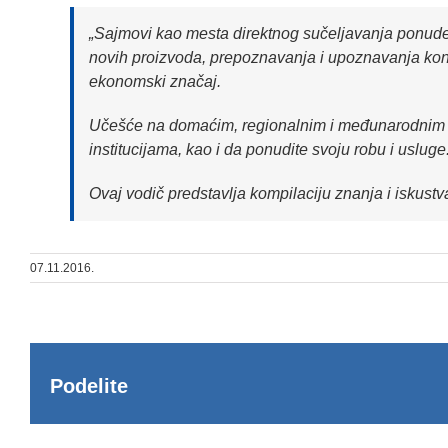
„Sajmovi kao mesta direktnog sučeljavanja ponude 
novih proizvoda, prepoznavanja i upoznavanja konkur
ekonomski značaj.
Učešće na domaćim, regionalnim i međunarodnim sa
institucijama, kao i da ponudite svoju robu i usluge
Ovaj vodič predstavlja kompilaciju znanja i iskust
07.11.2016.
Podelite