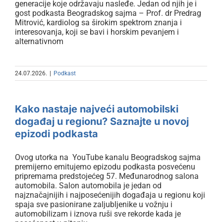
generacije koje održavaju nasleđe. Jedan od njih je i
gost podkasta Beogradskog sajma – Prof. dr Predrag
Mitrović, kardiolog sa širokim spektrom znanja i
interesovanja, koji se bavi i horskim pevanjem i
alternativnom
Kako nastaje najveći
24.07.2026.
|
Podkast
automobilski događaj u regionu?
Saznajte u novoj epizodi
Kako nastaje najveći automobilski
podkasta
događaj u regionu? Saznajte u novoj
epizodi podkasta
Ovog utorka na YouTube kanalu Beogradskog sajma
premijerno emitujemo epizodu podkasta posvećenu
pripremama predstojećeg 57. Međunarodnog salona
automobila. Salon automobila je jedan od
najznačajnijih i najposećenijih događaja u regionu koji
spaja sve pasionirane zaljubljenike u vožnju i
automobilizam i iznova ruši sve rekorde kada je