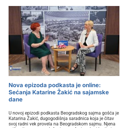
lat
Nova epizoda podkasta je online:
Sećanja Katarine Žakić na
sajamske dane
Nova epizoda podkasta je online:
Sećanja Katarine Žakić na sajamske
dane
U novoj epizodi podkasta Beogradskog sajma gošća je
Katarina Žakić, dugogodišnja saradnica koja je čitav
svoj radni vek provela na Beogradskom sajmu. Njena