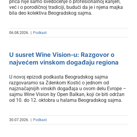
priča nije samo svedočenje o profesionalnoj karijeri,
već i o porodičnoj tradiciji, budući da je i njena majka
bila deo kolektiva Beogradskog sajma.
06.08.2026.
|
Podkast
U susret Wine Vision-u: Razgovor
o najvećem vinskom događaju
U susret Wine Vision-u: Razgovor o
regiona
najvećem vinskom događaju regiona
U novoj epizodi podkasta Beogradskog sajma
razgovaramo sa Zdenkom Kostić o jednom od
najznačajnijih vinskih događaja u ovom delu Evrope –
sajmu Wine Vision by Open Balkan, koji će biti održan
od 10. do 12. oktobra u halama Beogradskog sajma.
Filip Maksimović u novoj epizodi
30.07.2026.
|
Podkast
podkasta: Beogradski sajam