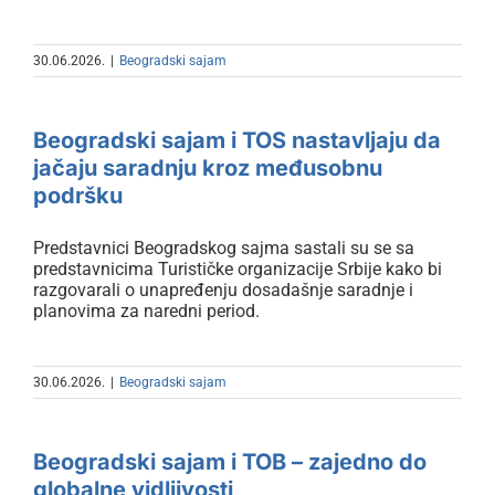
30.06.2026.
|
Beogradski sajam
Beogradski sajam i TOS
nastavljaju da jačaju saradnju
Beogradski sajam i TOS nastavljaju da
kroz međusobnu podršku
jačaju saradnju kroz međusobnu
podršku
Predstavnici Beogradskog sajma sastali su se sa
predstavnicima Turističke organizacije Srbije kako bi
razgovarali o unapređenju dosadašnje saradnje i
planovima za naredni period.
30.06.2026.
|
Beogradski sajam
Beogradski sajam i TOB – zajedno
do globalne vidljivosti
Beogradski sajam i TOB – zajedno do
globalne vidljivosti