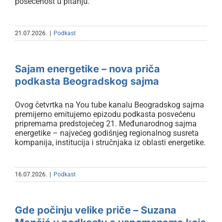
posećenost u pitanju.
21.07.2026.
|
Podkast
Sajam energetike – nova priča
podkasta Beogradskog sajma
Sajam energetike – nova priča
podkasta Beogradskog sajma
Ovog četvrtka na You tube kanalu Beogradskog sajma
premijerno emitujemo epizodu podkasta posvećenu
pripremama predstojećeg 21. Međunarodnog sajma
energetike – najvećeg godišnjeg regionalnog susreta
kompanija, institucija i stručnjaka iz oblasti energetike.
Gde počinju velike priče – Suzana
16.07.2026.
|
Podkast
Mančić u podkastu o
uspomenama koje je oblikovao
Gde počinju velike priče – Suzana
Beogradski sajam