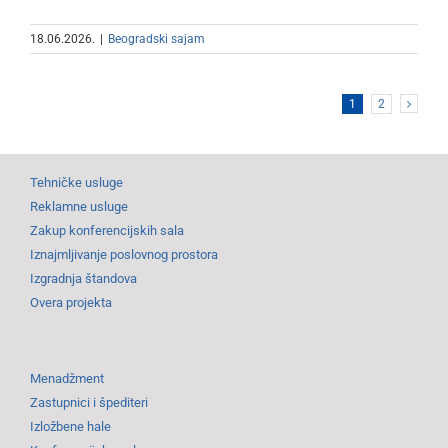
18.06.2026.
|
Beogradski sajam
1
2
Tehničke usluge
Reklamne usluge
Zakup konferencijskih sala
Iznajmljivanje poslovnog prostora
Izgradnja štandova
Overa projekta
Menadžment
Zastupnici i špediteri
Izložbene hale