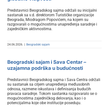
Predstavnici Beogradskog sajma održali su inicijalni
sastanak sa v.d. direktorom Turističke organizacije
Beograda, Miodragom Popovićem, na kojem su
razgovarali o mogućnostima unapređenja saradnje i
zajedničkim aktivnostima.
24.06.2026.
|
Beogradski sajam
Beogradski sajam i Sava Centar –
uzajamna podrška u budućnosti
Beogradski sajam i Sava Centar –
uzajamna podrška u budućnosti
Predstavnici Beogradskog sajma i Sava Centra održali
su sastanak sa ciljem unapređenja međusobnih
odnosa, razmene iskustava i definisanja budućih
pravaca saradnje. Tokom sastanka razgovaralo se o
mogućnostima zajedničkog delovanja, kao i o
potencijalima koje obe institucije poseduju.