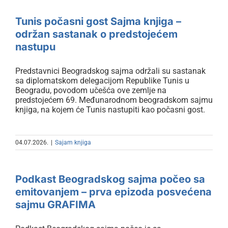
održan sastanak o predstojećem
Tunis počasni gost Sajma knjiga –
nastupu
održan sastanak o predstojećem
nastupu
Predstavnici Beogradskog sajma održali su sastanak
sa diplomatskom delegacijom Republike Tunis u
Beogradu, povodom učešća ove zemlje na
predstojećem 69. Međunarodnom beogradskom sajmu
knjiga, na kojem će Tunis nastupiti kao počasni gost.
Podkast Beogradskog sajma
04.07.2026.
|
Sajam knjiga
počeo sa emitovanjem – prva
epizoda posvećena sajmu
Podkast Beogradskog sajma počeo sa
GRAFIMA
emitovanjem – prva epizoda posvećena
sajmu GRAFIMA