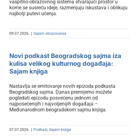
vaspitno-obrazovnog sistema stvarajući prostor u
kome se susreću ideje, razmenjuju iskustava i oblikuju
najbolji putevi učenja.
09.07.2026.
|
Sajam obrazovanja
Novi podkast Beogradskog sajma
iza kulisa velikog kulturnog
Novi podkast Beogradskog sajma iza
događaja: Sajam knjiga
kulisa velikog kulturnog događaja:
Sajam knjiga
Nastavlja se emitovanje novih epizoda podkasta
Beogradskog sajma. Danas premijerno možete
pogledati epizodu posvećenu jednom od
najposećenijih i najvoljenijih događaja –
Međunarodnom beogradskom sajmu knjiga.
07.07.2026.
|
Podkast
,
Sajam knjiga
Tunis počasni gost Sajma knjiga –