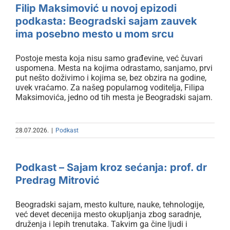
zauvek ima posebno mesto u
Filip Maksimović u novoj epizodi
mom srcu
podkasta: Beogradski sajam zauvek
ima posebno mesto u mom srcu
Postoje mesta koja nisu samo građevine, već čuvari
uspomena. Mesta na kojima odrastamo, sanjamo, prvi
put nešto doživimo i kojima se, bez obzira na godine,
uvek vraćamo. Za našeg popularnog voditelja, Filipa
Maksimovića, jedno od tih mesta je Beogradski sajam.
28.07.2026.
|
Podkast
Podkast – Sajam kroz sećanja:
prof. dr Predrag Mitrović
Podkast – Sajam kroz sećanja: prof. dr
Predrag Mitrović
Beogradski sajam, mesto kulture, nauke, tehnologije,
već devet decenija mesto okupljanja zbog saradnje,
druženja i lepih trenutaka. Takvim ga čine ljudi i