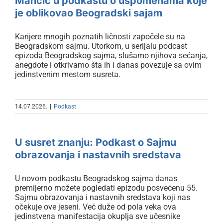
Mančić u podkastu o uspomenama koje
je oblikovao Beogradski sajam
Karijere mnogih poznatih ličnosti započele su na
Beogradskom sajmu. Utorkom, u serijalu podcast
epizoda Beogradskog sajma, slušamo njihova sećanja,
anegdote i otkrivamo šta ih i danas povezuje sa ovim
jedinstvenim mestom susreta.
14.07.2026.
|
Podkast
U susret znanju: Podkast o Sajmu
obrazovanja i nastavnih
U susret znanju: Podkast o Sajmu
sredstava
obrazovanja i nastavnih sredstava
U novom podkastu Beogradskog sajma danas
premijerno možete pogledati epizodu posvećenu 55.
Sajmu obrazovanja i nastavnih sredstava koji nas
očekuje ove jeseni. Već duže od pola veka ova
jedinstvena manifestacija okuplja sve učesnike