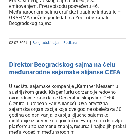
Podkast Beogradskog sajma počeo je sa
emitovanjem. Prvu epizodu posvećenu 46.
Međunarodnom sajmu grafičke i papirne industrije –
GRAFIMA možete pogledati na YouTube kanalu
Beogradskog sajma.
02.07.2026.
|
Beogradski sajam
,
Podkast
Direktor Beogradskog sajma na
čelu međunarodne sajamske
Direktor Beogradskog sajma na čelu
alijanse CEFA
međunarodne sajamske alijanse CEFA
U sedištu sajamske kompanije „Karntner Messen“ u
austrijskom gradu Klagenfurtu održano je redovno
ovogodišnje zasedanje Generalne skupštine CEFA
(Central European Fair Alliance). Ova prestižna
sajamska organizacija koja ove godine obeležava 30
godina od osnivanja, okuplja ključne sajamske
institucije iz srednje i jugoistočne Evrope i predstavlja
platformu za razmenu znanja, resursa i najboljih praksi
među vodećim međunarodnim