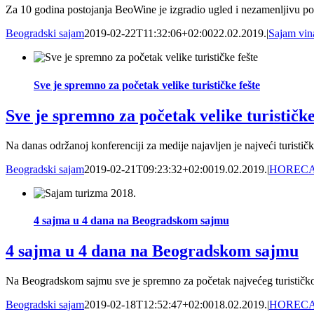
Za 10 godina postojanja BeoWine je izgradio ugled i nezamenljivu pozi
Beogradski sajam
2019-02-22T11:32:06+02:00
22.02.2019.
|
Sajam vin
Sve je spremno za početak velike turističke fešte
Sve je spremno za početak velike turističke
Na danas održanoj konferenciji za medije najavljen je najveći turisti
Beogradski sajam
2019-02-21T09:23:32+02:00
19.02.2019.
|
HOREC
4 sajma u 4 dana na Beogradskom sajmu
4 sajma u 4 dana na Beogradskom sajmu
Na Beogradskom sajmu sve je spremno za početak najvećeg turističko
Beogradski sajam
2019-02-18T12:52:47+02:00
18.02.2019.
|
HOREC