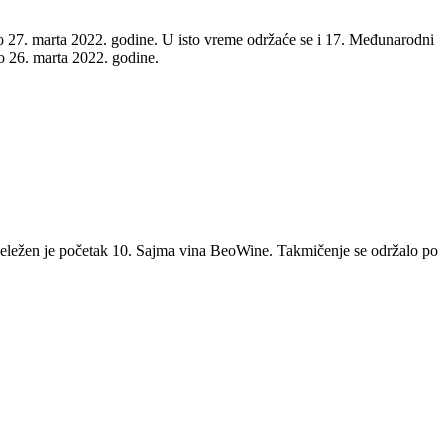
o 27. marta 2022. godine. U isto vreme održaće se i 17. Međunarodni
26. marta 2022. godine.
eležen je početak 10. Sajma vina BeoWine. Takmičenje se održalo po