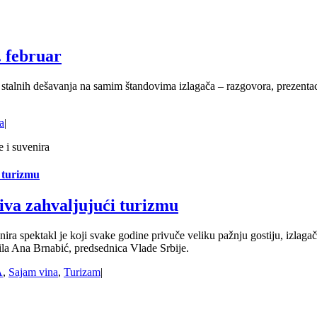
. februar
stalnih dešavanja na samim štandovima izlagača – razgovora, prezentaci
a
|
 turizmu
iva zahvaljujući turizmu
ira spektakl je koji svake godine privuče veliku pažnju gostiju, izlaga
orila Ana Brnabić, predsednica Vlade Srbije.
A
,
Sajam vina
,
Turizam
|