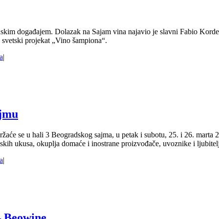
m događajem. Dolazak na Sajam vina najavio je slavni Fabio Kordela, ko
o svetski projekat „Vino šampiona“.
a
|
ajmu
e se u hali 3 Beogradskog sajma, u petak i subotu, 25. i 26. marta 2
skih ukusa, okuplja domaće i inostrane proizvođače, uvoznike i ljubitel
a
|
– Beowine