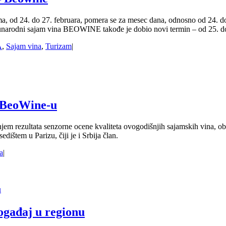
a, od 24. do 27. februara, pomera se za mesec dana, odnosno od 24. d
odni sajam vina BEOWINE takođe je dobio novi termin – od 25. do 
A
,
Sajam vina
,
Turizam
|
m BeoWine-u
 rezultata senzorne ocene kvaliteta ovogodišnjih sajamskih vina, ob
ištem u Parizu, čiji je i Srbija član.
a
|
u
ogađaj u regionu