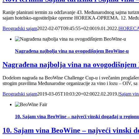
Ranije planirani termin za održavanje 43. Međunarodnog sajma turizm
sajam hotelsko-ugostiteljske opreme HOREKA-OPREMA. 12. Međunar
Beogradski sajam
2022-02-07T09:45:55+02:00
19.01.2022.
|
HOREC
Nagrađena najbolja vina na ovogodišnjem BeoWine-u
Nagrađena najbolja vina na ovogodišnje
Dodelom nagrada na BeoWine Challenge Cup-u i svečanim proglašenjem
strogim pravilima Međunarodne organizacije za vino i lozu – OIV, sa sed
Beogradski sajam
2019-03-05T10:03:20+02:00
22.02.2019.
|
Sajam vin
10. Sajam vina BeoWine – najveći vinski događaj u region
10. Sajam vina BeoWine – najveći vinski d