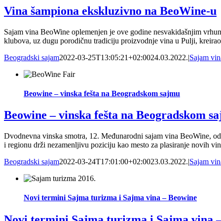
Vina šampiona ekskluzivno na BeoWine-u
Sajam vina BeoWine oplemenjen je ove godine nesvakidašnjim vrhunski
klubova, uz dugu porodičnu tradiciju proizvodnje vina u Pulji, kreira
Beogradski sajam
2022-03-25T13:05:21+02:00
24.03.2022.
|
Sajam vin
Beowine – vinska fešta na Beogradskom sajmu
Beowine – vinska fešta na Beogradskom s
Dvodnevna vinska smotra, 12. Međunarodni sajam vina BeoWine, održać
i regionu drži nezamenljivu poziciju kao mesto za plasiranje novih vin
Beogradski sajam
2022-03-24T17:01:00+02:00
23.03.2022.
|
Sajam vin
Novi termini Sajma turizma i Sajma vina – Beowine
Novi termini Sajma turizma i Sajma vina 