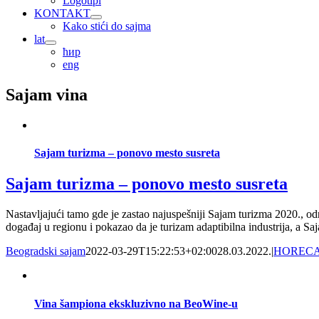
Logotipi
KONTAKT
Kako stići do sajma
lat
ћир
eng
Sajam vina
Sajam turizma – ponovo mesto susreta
Sajam turizma – ponovo mesto susreta
Nastavljajući tamo gde je zastao najuspešniji Sajam turizma 2020., od
događaj u regionu i pokazao da je turizam adaptibilna industrija, a S
Beogradski sajam
2022-03-29T15:22:53+02:00
28.03.2022.
|
HOREC
Vina šampiona ekskluzivno na BeoWine-u