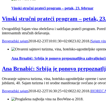
Vinski stručni prateći program – petak, 23. februar
Vinski stručni prateći program – petak, 23
Ovogodišnji Sajam vina obeležava i sadržajan prateći program. Pored 
interesantnih stručnih dešavanja.
Beogradski sajam
2018-02-23T10:01:30+02:00
23.02.2018.
|
Sajam vin
Ana Brnabić: Srbija je ponovo prepoznatljiva zahvaljujući
Ana Brnabić: Srbija je ponovo prepoznatlj
Otvaranje sajmova turizma, vina, hotelsko-ugostiteljske opreme i suven
jubilarni, 40. Sajam turizma i tri srodne manifestacije svečano je otv
Beogradski sajam
2018-02-22T16:30:25+02:00
22.02.2018.
|
HOREC