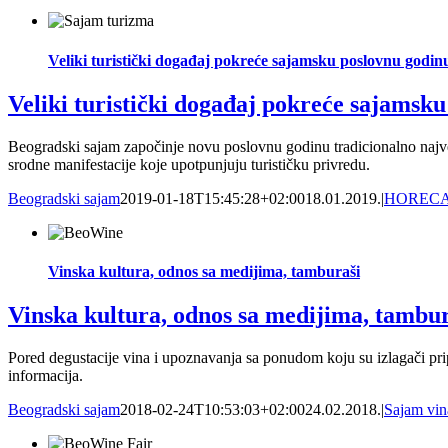
Veliki turistički događaj pokreće sajamsku poslovnu godin
Veliki turistički događaj pokreće sajamsk
Beogradski sajam započinje novu poslovnu godinu tradicionalno najve
srodne manifestacije koje upotpunjuju turističku privredu.
Beogradski sajam
2019-01-18T15:45:28+02:00
18.01.2019.
|
HOREC
Vinska kultura, odnos sa medijima, tamburaši
Vinska kultura, odnos sa medijima, tambur
Pored degustacije vina i upoznavanja sa ponudom koju su izlagači pripr
informacija.
Beogradski sajam
2018-02-24T10:53:03+02:00
24.02.2018.
|
Sajam vin