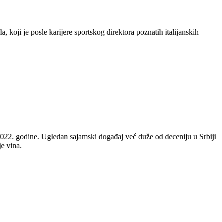
ji je posle karijere sportskog direktora poznatih italijanskih
022. godine. Ugledan sajamski događaj već duže od deceniju u Srbiji
je vina.