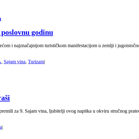
u
u poslovnu godinu
ćom i najznačajnijom turističkom manifestacijom u zemlji i jugoistoč
A
,
Sajam vina
,
Turizam
|
aši
emili za 9. Sajam vina, ljubitelji ovog napitka u okviru stručnog prateć
a
|