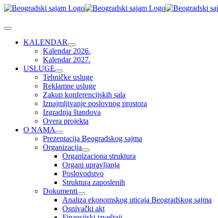
Skip
to
content
Toggle
Navigation
KALENDAR
Kalendar 2026.
Kalendar 2027.
USLUGE
Tehničke usluge
Reklamne usluge
Zakup konferencijskih sala
Iznajmljivanje poslovnog prostora
Izgradnja štandova
Overa projekta
O NAMA
Prezentacija Beogradskog sajma
Organizacija
Organizaciona struktura
Organi upravljanja
Poslovodstvo
Struktura zaposlenih
Dokumenti
Analiza ekonomskog uticaja Beogradskog sajma
Osnivački akt
Finansijski izveštaji