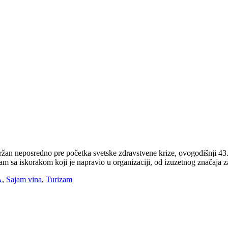
ržan neposredno pre početka svetske zdravstvene krize, ovogodišnji 43.
ajam sa iskorakom koji je napravio u organizaciji, od izuzetnog značaj
A
,
Sajam vina
,
Turizam
|