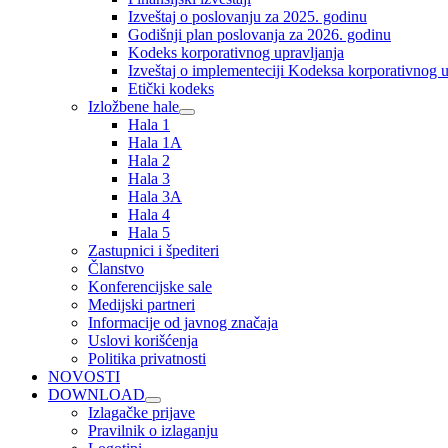
Izveštaj o poslovanju za 2025. godinu
Godišnji plan poslovanja za 2026. godinu
Kodeks korporativnog upravljanja
Izveštaj o implementeciji Kodeksa korporativnog u
Etički kodeks
Izložbene hale
Hala 1
Hala 1A
Hala 2
Hala 3
Hala 3A
Hala 4
Hala 5
Zastupnici i špediteri
Članstvo
Konferencijske sale
Medijski partneri
Informacije od javnog značaja
Uslovi korišćenja
Politika privatnosti
NOVOSTI
DOWNLOAD
Izlagačke prijave
Pravilnik o izlaganju