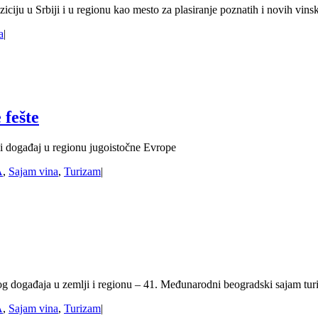
ciju u Srbiji i u regionu kao mesto za plasiranje poznatih i novih vins
a
|
 fešte
čki događaj u regionu jugoistočne Evrope
A
,
Sajam vina
,
Turizam
|
g događaja u zemlji i regionu – 41. Međunarodni beogradski sajam tur
A
,
Sajam vina
,
Turizam
|