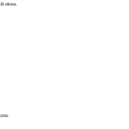
kih ukusa.
izma.