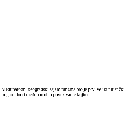
 Međunarodni beogradski sajam turizma bio je prvi veliki turistički
a za regionalno i međunarodno povezivanje kojim