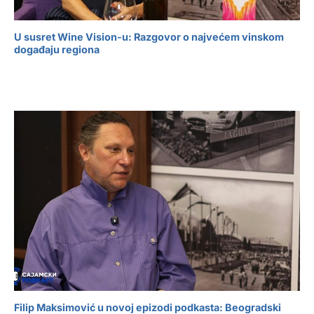
U susret Wine Vision-u: Razgovor o najvećem vinskom
događaju regiona
Filip Maksimović u novoj epizodi podkasta: Beogradski