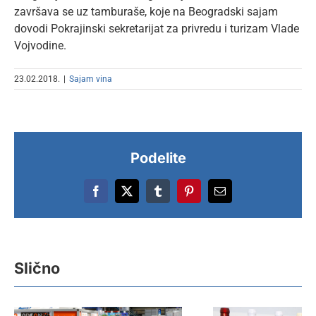
završava se uz tamburaše, koje na Beogradski sajam
dovodi Pokrajinski sekretarijat za privredu i turizam Vlade
Vojvodine.
23.02.2018.
|
Sajam vina
Podelite
Facebook
X
Tumblr
Pinterest
Email
Slično