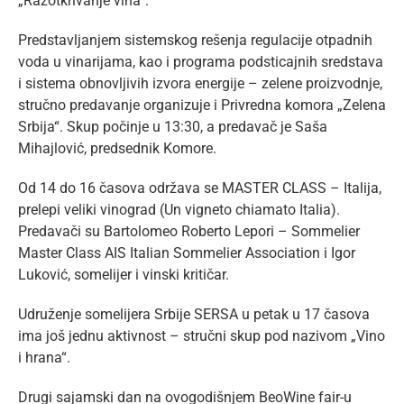
„Razotkrivanje vina“.
Predstavljanjem sistemskog rešenja regulacije otpadnih
voda u vinarijama, kao i programa podsticajnih sredstava
i sistema obnovljivih izvora energije – zelene proizvodnje,
stručno predavanje organizuje i Privredna komora „Zelena
Srbija“. Skup počinje u 13:30, a predavač je Saša
Mihajlović, predsednik Komore.
Od 14 do 16 časova održava se MASTER CLASS – Italija,
prelepi veliki vinograd (Un vigneto chiamato Italia).
Predavači su Bartolomeo Roberto Lepori – Sommelier
Master Class AIS Italian Sommelier Association i Igor
Luković, somelijer i vinski kritičar.
Udruženje somelijera Srbije SERSA u petak u 17 časova
ima još jednu aktivnost – stručni skup pod nazivom „Vino
i hrana“.
Drugi sajamski dan na ovogodišnjem BeoWine fair-u