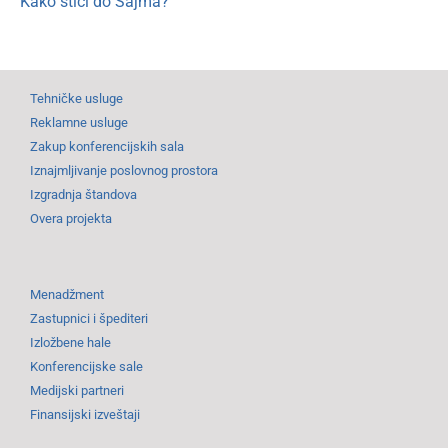
Kako stići do Sajma?
Tehničke usluge
Reklamne usluge
Zakup konferencijskih sala
Iznajmljivanje poslovnog prostora
Izgradnja štandova
Overa projekta
Menadžment
Zastupnici i špediteri
Izložbene hale
Konferencijske sale
Medijski partneri
Finansijski izveštaji