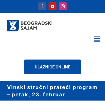
Skip
to
content
Tog
Nav
KALENDAR
USLUGE
ULAZNICE ONLINE
O NAMA
NOVOSTI
Vinski stručni prateći program
DOWNLOAD
– petak, 23. februar
KONTAKT