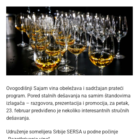
lat
View
Larger
Image
Ovogodišnji Sajam vina obeležava i sadržajan prateći
program. Pored stalnih dešavanja na samim štandovima
izlagača – razgovora, prezentacija i promocija, za petak,
23. februar predviđeno je nekoliko interesantnih stručnih
dešavanja.
Udruženje somelijera Srbije SERSA u podne počinje