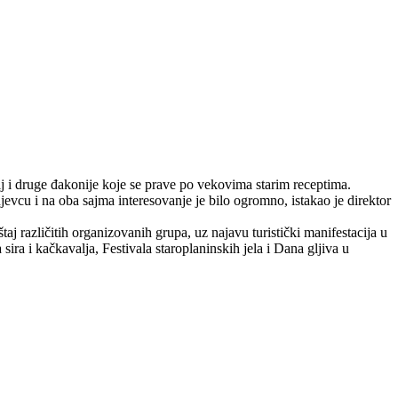
lj i druge đakonije koje se prave po vekovima starim receptima.
cu i na oba sajma interesovanje je bilo ogromno, istakao je direktor
j različitih organizovanih grupa, uz najavu turistički manifestacija u
ra i kačkavalja, Festivala staroplaninskih jela i Dana gljiva u