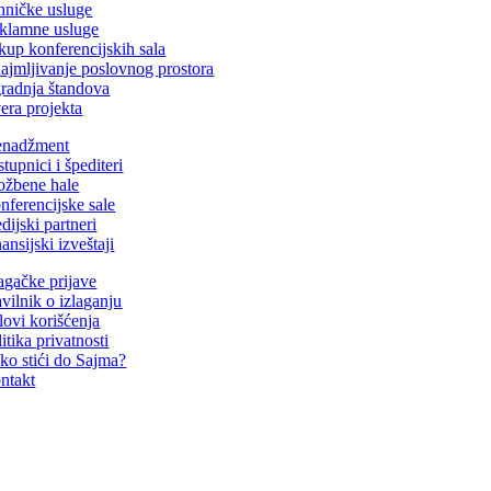
hničke usluge
klamne usluge
kup konferencijskih sala
najmljivanje poslovnog prostora
gradnja štandova
era projekta
nadžment
tupnici i špediteri
ložbene hale
nferencijske sale
dijski partneri
ansijski izveštaji
lagačke prijave
avilnik o izlaganju
lovi korišćenja
itika privatnosti
ko stići do Sajma?
ntakt