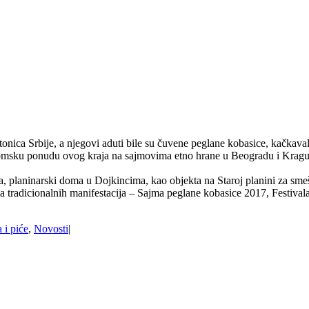
onica Srbije, a njegovi aduti bile su čuvene peglane kobasice, kačkava
nomsku ponudu ovog kraja na sajmovima etno hrane u Beogradu i Kragujev
 planinarski doma u Dojkincima, kao objekta na Staroj planini za smešta
tradicionalnih manifestacija – Sajma peglane kobasice 2017, Festivala si
 i piće
,
Novosti
|