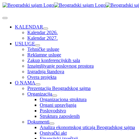
Skip
to
content
Toggle
Navigation
KALENDAR
Kalendar 2026.
Kalendar 2027.
USLUGE
Tehničke usluge
Reklamne usluge
Zakup konferencijskih sala
Iznajmljivanje poslovnog prostora
Izgradnja štandova
Overa projekta
O NAMA
Prezentacija Beogradskog sajma
Organizacija
Organizaciona struktura
Organi upravljanja
Poslovodstvo
Struktura zaposlenih
Dokumenti
Analiza ekonomskog uticaja Beogradskog sajma
Osnivački akt
Finansijski izveštaji