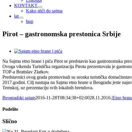
Logotipi
KONTAKT
Kako stići do sajma
lat
ћир
Pirot – gastronomska prestonica Srbije
View
Larger
Na Sajmu etno hrane i pića Pirot se predstavio kao gastronomska prest
Image
Ovoga vikenda Turistička organizacija Pirota prezentovala je gastro
TOP-a Bratislav Zlatkov.
Predstavnici ovog grada promovisali su seoska turistička domaćinstava,
2017.godini. Cilj nastupa na Sajmu etno hrane u Beogradu jeste najava 
Temskoj, uz prezentaciju svih lokalnih brendova.
Beogradski sajam
2016-11-28T08:34:38+02:00
28.11.2016.
|
Etno hrana
Podelite
Facebook
X
Tumblr
Pinterest
Email
Slično