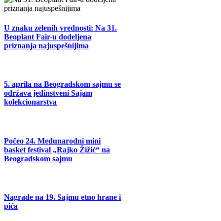
U znaku zelenih vrednosti: Na 31.
Beoplant Fair-u dodeljena
priznanja najuspešnijima
5. aprila na Beogradskom sajmu se
održava jedinstveni Sajam
kolekcionarstva
Počeo 24. Međunarodni mini
basket festival „Rajko Žižić“ na
Beogradskom sajmu
Nagrade na 19. Sajmu etno hrane i
pića