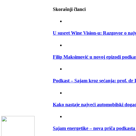
Skorašnji članci
U susret Wine Vision-u: Razgovor o na
Filip Maksimović u novoj epizodi podk
Podkast – Sajam kroz sećanja: prof. dr
Kako nastaje najveći automobilski događ
Sajam energetike – nova priča podkast