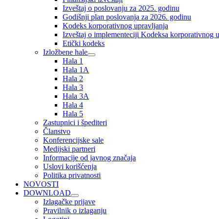
Izveštaj o poslovanju za 2025. godinu
Godišnji plan poslovanja za 2026. godinu
Kodeks korporativnog upravljanja
Izveštaj o implementeciji Kodeksa korporativnog u
Etički kodeks
Izložbene hale
Hala 1
Hala 1A
Hala 2
Hala 3
Hala 3A
Hala 4
Hala 5
Zastupnici i špediteri
Članstvo
Konferencijske sale
Medijski partneri
Informacije od javnog značaja
Uslovi korišćenja
Politika privatnosti
NOVOSTI
DOWNLOAD
Izlagačke prijave
Pravilnik o izlaganju