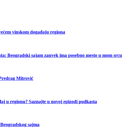
jvećem vinskom događaju regiona
asta: Beogradski sajam zauvek ima posebno mesto u mom srcu
 Predrag Mitrović
aj u regionu? Saznajte u novoj epizodi podkasta
a Beogradskog sajma