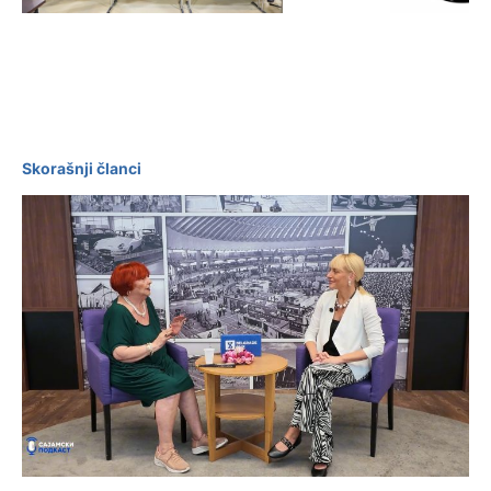
najuspešnijima
kolekciona
Skorašnji članci