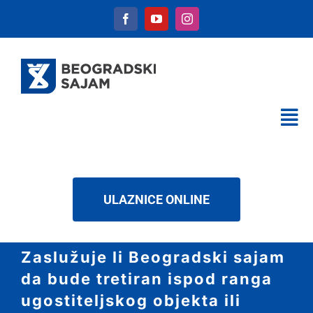
Skip
to
content
Tog
Nav
KALENDAR
USLUGE
ULAZNICE ONLINE
O NAMA
NOVOSTI
Zaslužuje li Beogradski sajam
DOWNLOAD
da bude tretiran ispod ranga
KONTAKT
ugostiteljskog objekta ili