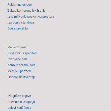
Reklamne usluge
Zakup konferencijskih sala
Iznajmljivanje poslovnog prostora
Izgradnja štandova
Overa projekta
Menadžment
Zastupnici i špediteri
Izložbene hale
Konferencijske sale
Medijski partneri
Finansijski izveštaji
Izlagačke prijave
Pravilnik o izlaganju
Uslovi korišćenja