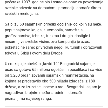
početaka 1937. godine bio i ostao oslonac za povezivanje
svetske privrede sa domaćom i promociju domaće širom
svetskih meridijana.
Sa blizu 50 sajamskih priredbi godišnje, od kojih su neke,
poput sajmova knjiga, automobila, nameštaja,
građevinarstva, tehnike, turizma i drugih, dostigle i
nesumnjive svetske visine, ova kompanija je uzoran
pokretač ne samo privrednih nego i kulturnih i obrazovnih
tokova u Srbiji i ovom delu Evrope.
U eru koju je obeležio „kovid-19“ Beogradski sajam je
ušao sa gotovo 65 miliona ugošćenih posetilaca i sa više
od 3.200 organizovanih sajamskih manifestacija, na
kojima se predstavilo oko 500 hiljada izlagača iz 180
država, а za izuzetne uspehe u radu Beogradski sajam je
nagrađivan brojnim međunarodnim i domaćim
priznanjima najvišeg ranga.