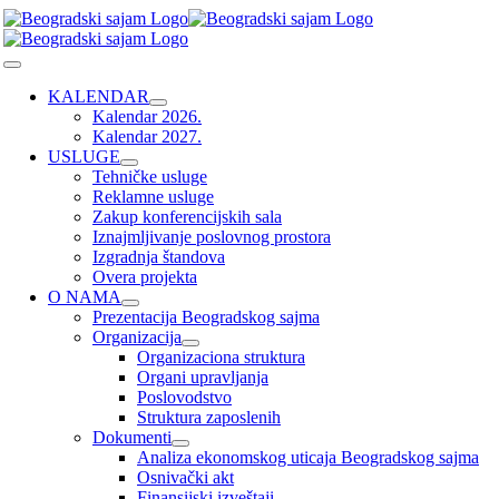
Skip
to
content
Toggle
Navigation
KALENDAR
Kalendar 2026.
Kalendar 2027.
USLUGE
Tehničke usluge
Reklamne usluge
Zakup konferencijskih sala
Iznajmljivanje poslovnog prostora
Izgradnja štandova
Overa projekta
O NAMA
Prezentacija Beogradskog sajma
Organizacija
Organizaciona struktura
Organi upravljanja
Poslovodstvo
Struktura zaposlenih
Dokumenti
Analiza ekonomskog uticaja Beogradskog sajma
Osnivački akt
Finansijski izveštaji