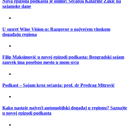
Nova epizoda podkasta je online: Sećanja Katarine Žakić na
sajamske dane
U susret Wine Vision-u: Razgovor o najvećem vinskom
događaju regiona
Filip Maksimović u novoj epizodi podkasta: Beogradski sajam
zauvek ima posebno mesto u mom srcu
Podkast – Sajam kroz sećanja: prof. dr Predrag Mitrović
Kako nastaje najveći automobilski događaj u regionu? Saznajte
u novoj epizodi podkasta