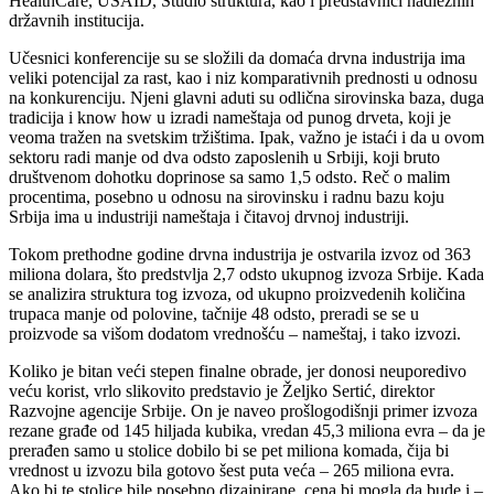
HealthCare, USAID, Studio struktura, kao i predstavnici nadležnih
državnih institucija.
Učesnici konferencije su se složili da domaća drvna industrija ima
veliki potencijal za rast, kao i niz komparativnih prednosti u odnosu
na konkurenciju. Njeni glavni aduti su odlična sirovinska baza, duga
tradicija i know how u izradi nameštaja od punog drveta, koji je
veoma tražen na svetskim tržištima. Ipak, važno je istaći i da u ovom
sektoru radi manje od dva odsto zaposlenih u Srbiji, koji bruto
društvenom dohotku doprinose sa samo 1,5 odsto. Reč o malim
procentima, posebno u odnosu na sirovinsku i radnu bazu koju
Srbija ima u industriji nameštaja i čitavoj drvnoj industriji.
Tokom prethodne godine drvna industrija je ostvarila izvoz od 363
miliona dolara, što predstvlja 2,7 odsto ukupnog izvoza Srbije. Kada
se analizira struktura tog izvoza, od ukupno proizvedenih količina
trupaca manje od polovine, tačnije 48 odsto, preradi se se u
proizvode sa višom dodatom vrednošću – nameštaj, i tako izvozi.
Koliko je bitan veći stepen finalne obrade, jer donosi neuporedivo
veću korist, vrlo slikovito predstavio je Željko Sertić, direktor
Razvojne agencije Srbije. On je naveo prošlogodišnji primer izvoza
rezane građe od 145 hiljada kubika, vredan 45,3 miliona evra – da je
prerađen samo u stolice dobilo bi se pet miliona komada, čija bi
vrednost u izvozu bila gotovo šest puta veća – 265 miliona evra.
Ako bi te stolice bile posebno dizajnirane, cena bi mogla da bude i –