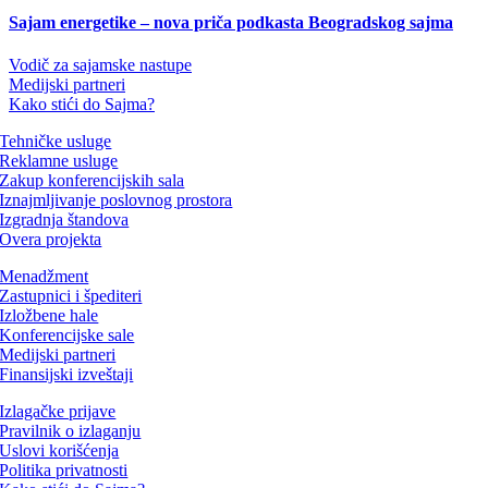
Sajam energetike – nova priča podkasta Beogradskog sajma
Vodič za sajamske nastupe
Medijski partneri
Kako stići do Sajma?
Tehničke usluge
Reklamne usluge
Zakup konferencijskih sala
Iznajmljivanje poslovnog prostora
Izgradnja štandova
Overa projekta
Menadžment
Zastupnici i špediteri
Izložbene hale
Konferencijske sale
Medijski partneri
Finansijski izveštaji
Izlagačke prijave
Pravilnik o izlaganju
Uslovi korišćenja
Politika privatnosti