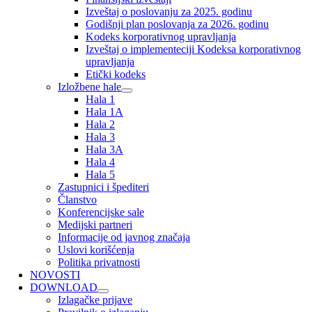
Izveštaj o poslovanju za 2025. godinu
Godišnji plan poslovanja za 2026. godinu
Kodeks korporativnog upravljanja
Izveštaj o implementeciji Kodeksa korporativnog
upravljanja
Etički kodeks
Izložbene hale
Hala 1
Hala 1A
Hala 2
Hala 3
Hala 3A
Hala 4
Hala 5
Zastupnici i špediteri
Članstvo
Konferencijske sale
Medijski partneri
Informacije od javnog značaja
Uslovi korišćenja
Politika privatnosti
NOVOSTI
DOWNLOAD
Izlagačke prijave