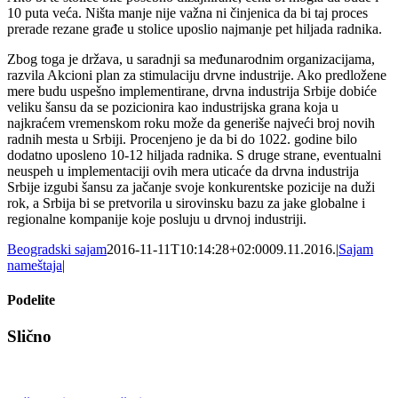
10 puta veća. Ništa manje nije važna ni činjenica da bi taj proces
prerade rezane građe u stolice uposlio najmanje pet hiljada radnika.
Zbog toga je država, u saradnji sa međunarodnim organizacijama,
razvila Akcioni plan za stimulaciju drvne industrije. Ako predložene
mere budu uspešno implementirane, drvna industrija Srbije dobiće
veliku šansu da se pozicionira kao industrijska grana koja u
najkraćem vremenskom roku može da generiše najveći broj novih
radnih mesta u Srbiji. Procenjeno je da bi do 1022. godine bilo
dodatno uposleno 10-12 hiljada radnika. S druge strane, eventualni
neuspeh u implementaciji ovih mera uticaće da drvna industrija
Srbije izgubi šansu za jačanje svoje konkurentske pozicije na duži
rok, a Srbija bi se pretvorila u sirovinsku bazu za jake globalne i
regionalne kompanije koje posluju u drvnoj industriji.
Beogradski sajam
2016-11-11T10:14:28+02:00
09.11.2016.
|
Sajam
nameštaja
|
Podelite
Facebook
X
Tumblr
Pinterest
Email
Slično