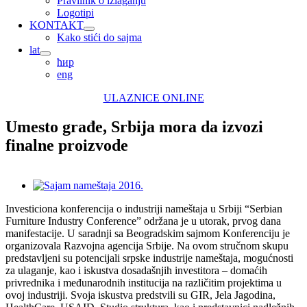
Pravilnik o izlaganju
Logotipi
KONTAKT
Kako stići do sajma
lat
ћир
eng
ULAZNICE ONLINE
Umesto građe, Srbija mora da izvozi
finalne proizvode
View
Larger
Investiciona konferencija o industriji nameštaja u Srbiji “Serbian
Image
Furniture Industry Conference” održana je u utorak, prvog dana
manifestacije. U saradnji sa Beogradskim sajmom Konferenciju je
organizovala Razvojna agencija Srbije. Na ovom stručnom skupu
predstavljeni su potencijali srpske industrije nameštaja, mogućnosti
za ulaganje, kao i iskustva dosadašnjih investitora – domaćih
privrednika i međunarodnih institucija na različitim projektima u
ovoj industriji. Svoja iskustva predstvili su GIR, Jela Jagodina,