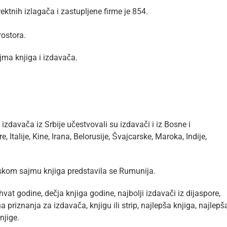
ektnih izlagača i zastupljene firme je 854.
rostora.
ma knjiga i izdavača.
avača iz Srbije učestvovali su izdavači i iz Bosne i
 Italije, Kine, Irana, Belorusije, Švajcarske, Maroka, Indije,
kom sajmu knjiga predstavila se Rumunija.
at godine, dečja knjiga godine, najbolji izdavači iz dijaspore,
priznanja za izdavača, knjigu ili strip, najlepša knjiga, najlepš
njige.