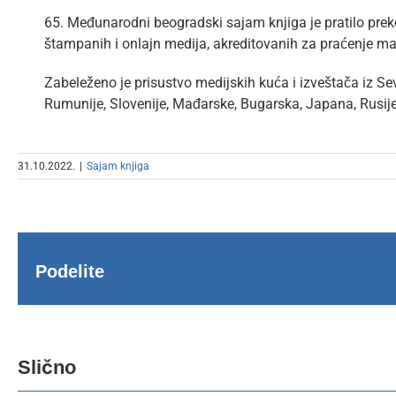
65. Međunarodni beogradski sajam knjiga je pratilo preko
štampanih i onlajn medija, akreditovanih za praćenje man
Zabeleženo je prisustvo medijskih kuća i izveštača iz Se
Rumunije, Slovenije, Mađarske, Bugarska, Japana, Rusije,
31.10.2022.
|
Sajam knjiga
Podelite
Novi
Tu
podkast
po
Beogradskog
go
Slično
sajma
Sa