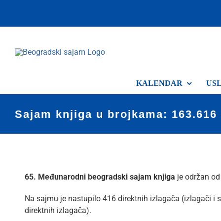
Skip
to
content
KALENDAR
US
Sajam knjiga u brojkama: 163.616 
65. Međunarodni beogradski sajam knjiga
je održan od
Na sajmu je nastupilo 416 direktnih izlagača (izlagači i 
direktnih izlagača).