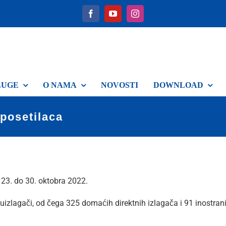
LUGE
O NAMA
NOVOSTI
DOWNLOAD
posetilaca
 23. do 30. oktobra 2022.
suizlagači, od čega 325 domaćih direktnih izlagača i 91 inostran