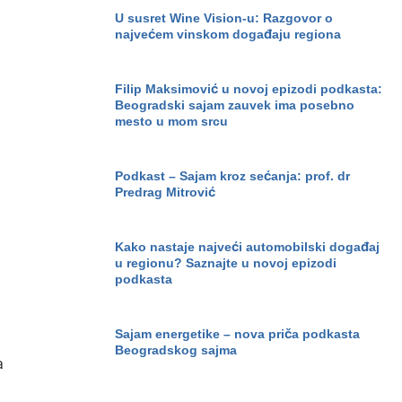
U susret Wine Vision-u: Razgovor o
najvećem vinskom događaju regiona
Filip Maksimović u novoj epizodi podkasta:
Beogradski sajam zauvek ima posebno
mesto u mom srcu
Podkast – Sajam kroz sećanja: prof. dr
Predrag Mitrović
Kako nastaje najveći automobilski događaj
u regionu? Saznajte u novoj epizodi
podkasta
Sajam energetike – nova priča podkasta
Beogradskog sajma
a