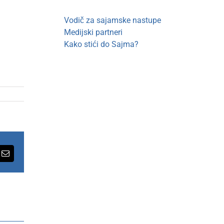
Vodič za sajamske nastupe
Medijski partneri
Kako stići do Sajma?
rest
Email
Po
završetku