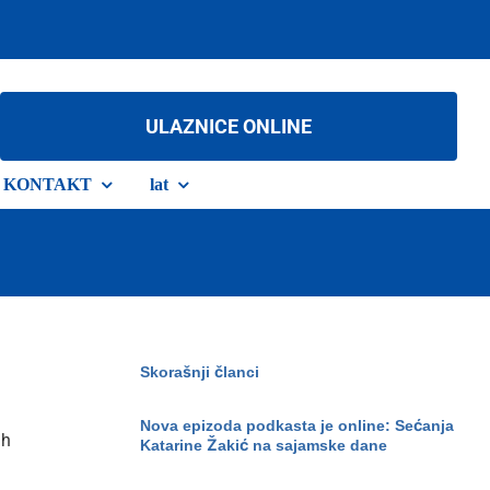
ULAZNICE ONLINE
KONTAKT
lat
Skorašnji članci
Nova epizoda podkasta je online: Sećanja
ih
Katarine Žakić na sajamske dane