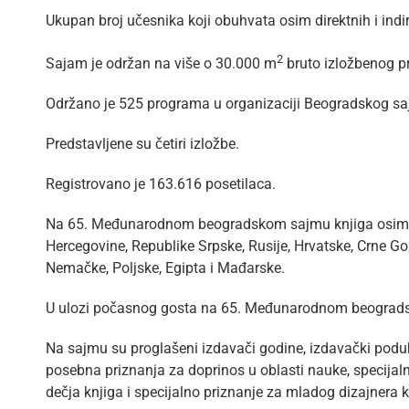
Ukupan broj učesnika koji obuhvata osim direktnih i indir
2
Sajam je održan na više o 30.000 m
bruto izložbenog p
Održano je 525 programa u organizaciji Beogradskog saj
Predstavljene su četiri izložbe.
Registrovano je 163.616 posetilaca.
Na 65. Međunarodnom beogradskom sajmu knjiga osim izd
Hercegovine, Republike Srpske, Rusije, Hrvatske, Crne Gore,
Nemačke, Poljske, Egipta i Mađarske.
U ulozi počasnog gosta na 65. Međunarodnom beograds
Na sajmu su proglašeni izdavači godine, izdavački poduhv
posebna priznanja za doprinos u oblasti nauke, specijalna 
dečja knjiga i specijalno priznanje za mladog dizajnera k