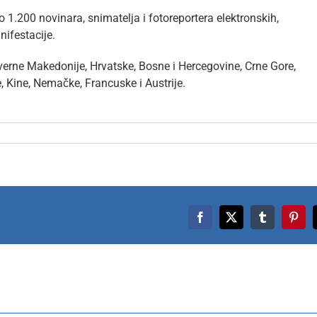
 1.200 novinara, snimatelja i fotoreportera elektronskih,
ifestacije.
verne Makedonije, Hrvatske, Bosne i Hercegovine, Crne Gore,
 Kine, Nemačke, Francuske i Austrije.
Facebook
X
Tumblr
Pinte
nis
časni
Održana
st
treća
jma
sednica