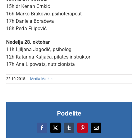
15h dr Kenan Crnkić
16h Marko Braković, psihoterapeut
17h Daniela Boračeva
18h Peđa Filipović
Nedelja 28. oktobar
11h Ljiljana Jagodić, psiholog
12h Katarina Kuljača, pilates instruktor
17h Ana Lipowatz, nutricionista
22.10.2018.
|
Media Market
Podelite
Facebook
X
Tumblr
Pinterest
Email