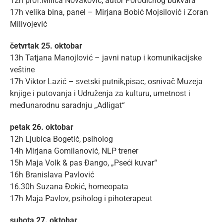
12h prof.Milica Novaković, autor Porodičnog bukvara
17h velika bina, panel – Mirjana Bobić Mojsilović i Zoran
Milivojević
četvrtak 25. oktobar
13h Tatjana Manojlović – javni natup i komunikacijske
veštine
17h Viktor Lazić – svetski putnik,pisac, osnivač Muzeja
knjige i putovanja i Udruženja za kulturu, umetnost i
međunarodnu saradnju „Adligat“
petak 26. oktobar
12h Ljubica Bogetić, psiholog
14h Mirjana Gomilanović, NLP trener
15h Maja Volk & pas Đango, „Pseći kuvar“
16h Branislava Pavlović
16.30h Suzana Đokić, homeopata
17h Maja Pavlov, psiholog i pihoterapeut
subota 27. oktobar