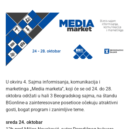
lat
View
Larger
Image
U okviru 4. Sajma informisanja, komunikacija i
marketinga „Media marketa”, koji će se od 24. do 28.
oktobra održati u hali 3 Beogradskog sajma, na štandu
BGonline-a zainteresovane posetioce očekuju atraktivni
gosti, bogat program i zanimljive teme.
sreda 24. oktobar