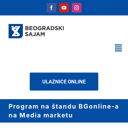
Skip
to
content
Tog
Nav
KALENDAR
USLUGE
ULAZNICE ONLINE
O NAMA
NOVOSTI
Program na štandu BGonline-a
DOWNLOAD
na Media marketu
KONTAKT