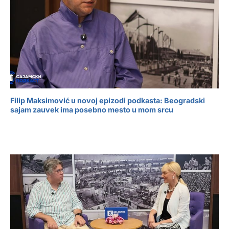
Filip Maksimović u novoj epizodi podkasta: Beogradski
sajam zauvek ima posebno mesto u mom srcu