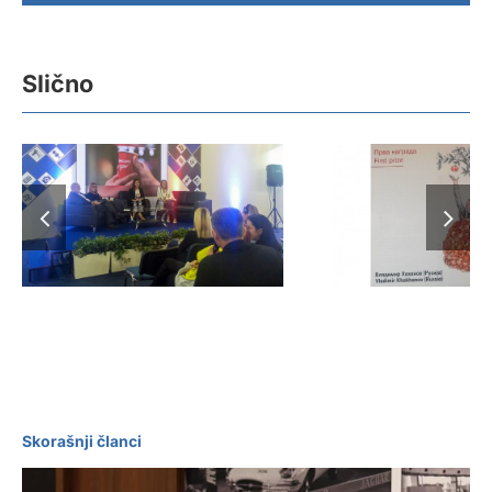
Slično
Prva „Kla
Drug je drug a ne
nagrada ide
meta
Italija
Skorašnji članci