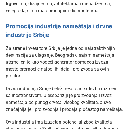
trgovcima, dizajnerima, arhitektama i menadžerima,
veleprodajnim i maloprodajnim distributerima.
Promocija industrije nameštaja i drvne
industrije Srbije
Za strane investitore Srbija je jedna od najatraktivnijih
destinacija za ulaganje. Beogradski sajam nameštaja
utemeljen je kao vodeći generator domaćeg izvoza i
mesto promocije najboljih ideja i proizvoda sa ovih
prostor.
Drvna industrija Srbije beleži rekordan suficit u razmeni
sa inostranstvom. U ekspanziji je proizvodnja i izvoz
nameštaja od punog drveta, visokog kvaliteta, a sve
značajnija je i proizvodnja i prodaja pločastog nameštaja.
Ova industrija ima izuzetan potencijal zbog kvaliteta
sirovinske baze u Srbiji, očuvanih i obnovljivih prirodnih