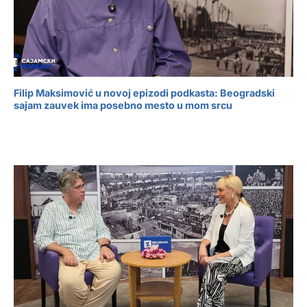
Filip Maksimović u novoj epizodi podkasta: Beogradski
sajam zauvek ima posebno mesto u mom srcu