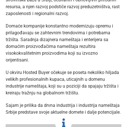
resursa, a njen razvoj podstiče razvoj preduzetništva, rast
zaposlenosti i regionalni razvoj.
Domaće kompanije konstantno modernizuju opremu i
prilagođavaju se zahtevnim trendovima i potrebama
tržišta. Saradnja dizajnera nameštaja i enterijera sa
domaćim proizvođačima nameštaja rezultira
visokokvalitetnim proizvodima koji su izvozno
orijentisani.
U okviru Hosted Buyer očekuje se poseta nekoliko hiljada
velikih profesionalnih kupaca, uticajnih u domenu
industrije nameštaja, koji su u poziciji da spajaju tržišta i
kreiraju tražnju na globalnom tržištu.
Sajam je prilika da drvna industrija i industrija nameštaja
Srbije predstave svoje aktuelne domete i dalje potencijale.