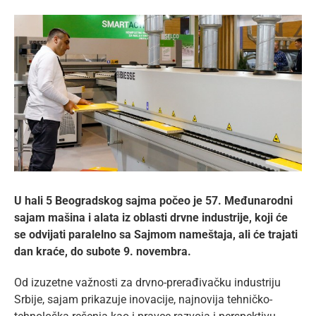
lat
View
Larger
Image
U hali 5 Beogradskog sajma počeo je
57. Međunarodni
sajam mašina i alata iz oblasti drvne industrije, koji će
se odvijati paralelno sa Sajmom nameštaja, ali će trajati
dan kraće, do subote 9. novembra.
Od izuzetne važnosti za drvno-prerađivačku industriju
Srbije, sajam prikazuje inovacije, najnovija tehničko-