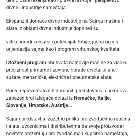
tehnološka rešenja kao i pravce razvoja i perspektivu
drvne i industrije nameštaja.
Ekspanziji domaće drvne industrije na Sajmu mašina i
alata iz oblasti drvne industrije doprineli su
veliki prirodni resursi i potencijali Srbije, jasna biznis
orijentacija sajma kao i program vrhunskog kvaliteta.
Izložbeni program
obuhvata najnovije mašine za visoku
preciznost primarne i završne obrade drveta, pilane,
sušare, mehaničke, električne i pneumatske alate.
Pored reprezentativnih domaćih predstavnika i brendova,
zapažen broj izlagača dolazi iz
Nemačke, Italije,
Slovenije, Hrvatske, Austrije…
Sajam predstavlja izuzetnu priliku proizvođačima mašina
i alata, uvoznicima i distributerima da svoje proizvode i
novitete prezentuju proizvođačima i kupcima nameštaja,