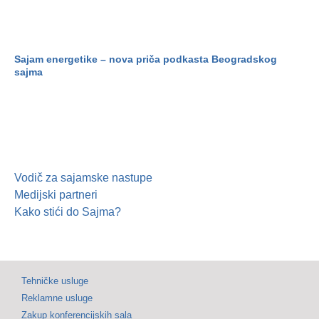
Sajam energetike – nova priča podkasta Beogradskog
sajma
Vodič za sajamske nastupe
Medijski partneri
Kako stići do Sajma?
Tehničke usluge
Reklamne usluge
Zakup konferencijskih sala