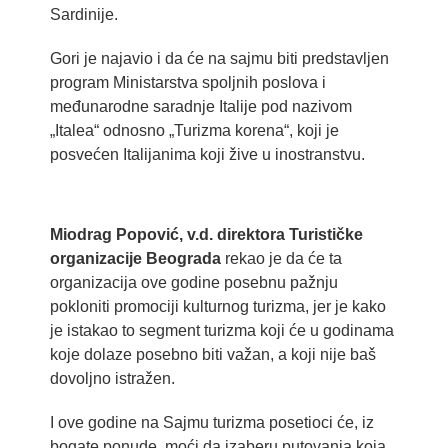
Sardinije.
Gori je najavio i da će na sajmu biti predstavljen
program Ministarstva spoljnih poslova i
međunarodne saradnje Italije pod nazivom
„Italea“ odnosno „Turizma korena“, koji je
posvećen Italijanima koji žive u inostranstvu.
Miodrag Popović, v.d. direktora Turističke
organizacije Beograda
rekao je da će ta
organizacija ove godine posebnu pažnju
pokloniti promociji kulturnog turizma, jer je kako
je istakao to segment turizma koji će u godinama
koje dolaze posebno biti važan, a koji nije baš
dovoljno istražen.
I ove godine na Sajmu turizma posetioci će, iz
bogate ponude, moći da izaberu putovanja koja