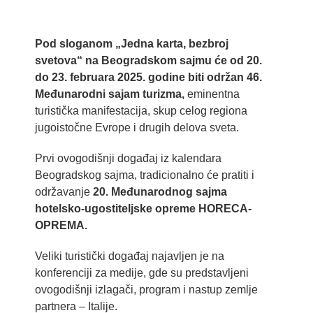
lat
View
Larger
Pod sloganom „Jedna karta, bezbroj
Image
svetova“ na Beogradskom sajmu će od 20.
do 23. februara 2025. godine biti održan 46.
Međunarodni sajam turizma,
eminentna
turistička manifestacija, skup celog regiona
jugoistočne Evrope i drugih delova sveta.
Prvi ovogodišnji događaj iz kalendara
Beogradskog sajma, tradicionalno će pratiti i
održavanje
20. Međunarodnog sajma
hotelsko-ugostiteljske opreme HORECA-
OPREMA.
Veliki turistički događaj najavljen je na
konferenciji za medije, gde su predstavljeni
ovogodišnji izlagači, program i nastup zemlje
partnera – Italije.