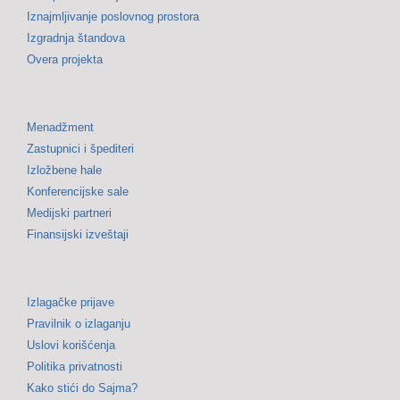
Iznajmljivanje poslovnog prostora
Izgradnja štandova
Overa projekta
Menadžment
Zastupnici i špediteri
Izložbene hale
Konferencijske sale
Medijski partneri
Finansijski izveštaji
Izlagačke prijave
Pravilnik o izlaganju
Uslovi korišćenja
Politika privatnosti
Kako stići do Sajma?