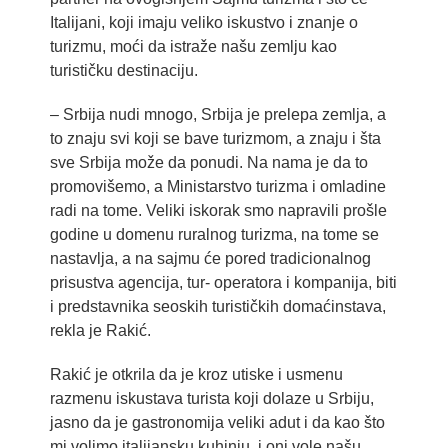
Italijani, koji imaju veliko iskustvo i znanje o
turizmu, moći da istraže našu zemlju kao
turističku destinaciju.
– Srbija nudi mnogo, Srbija je prelepa zemlja, a
to znaju svi koji se bave turizmom, a znaju i šta
sve Srbija može da ponudi. Na nama je da to
promovišemo, a Ministarstvo turizma i omladine
radi na tome. Veliki iskorak smo napravili prošle
godine u domenu ruralnog turizma, na tome se
nastavlja, a na sajmu će pored tradicionalnog
prisustva agencija, tur- operatora i kompanija, biti
i predstavnika seoskih turističkih domaćinstava,
rekla je Rakić.
Rakić je otkrila da je kroz utiske i usmenu
razmenu iskustava turista koji dolaze u Srbiju,
jasno da je gastronomija veliki adut i da kao što
mi volimo italijansku kuhinju, i oni vole našu