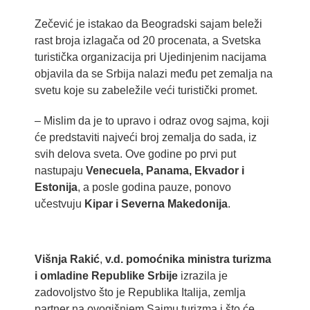
Zečević je istakao da Beogradski sajam beleži
rast broja izlagača od 20 procenata, a Svetska
turistička organizacija pri Ujedinjenim nacijama
objavila da se Srbija nalazi među pet zemalja na
svetu koje su zabeležile veći turistički promet.
– Mislim da je to upravo i odraz ovog sajma, koji
će predstaviti najveći broj zemalja do sada, iz
svih delova sveta. Ove godine po prvi put
nastupaju
Venecuela, Panama, Ekvador i
Estonija
, a posle godina pauze, ponovo
učestvuju
Kipar i Severna Makedonija
.
Višnja Rakić
,
v.d. pomoćnika ministra turizma
i omladine Republike Srbije
izrazila je
zadovoljstvo što je Republika Italija, zemlja
partner na ovogišnjem Sajmu turizma i što će