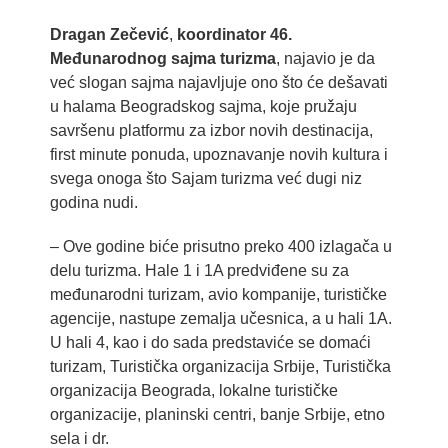
Dragan Zečević
,
koordinator 46.
Međunarodnog sajma turizma
, najavio je da
već slogan sajma najavljuje ono što će dešavati
u halama Beogradskog sajma, koje pružaju
savršenu platformu za izbor novih destinacija,
first minute ponuda, upoznavanje novih kultura i
svega onoga što Sajam turizma već dugi niz
godina nudi.
– Ove godine biće prisutno preko 400 izlagača u
delu turizma. Hale 1 i 1A predviđene su za
međunarodni turizam, avio kompanije, turističke
agencije, nastupe zemalja učesnica, a u hali 1A.
U hali 4, kao i do sada predstaviće se domaći
turizam, Turistička organizacija Srbije, Turistička
organizacija Beograda, lokalne turističke
organizacije, planinski centri, banje Srbije, etno
sela i dr.