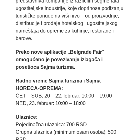
predstavnika kompanije iz različitih segmenata
ugostiteljske industrije, koje doprinose podizanju
turističke ponude na viši nivo – od proizvodnje,
distribucije i prodaje hotelskog i ugostiteljskog
nameštaja do opreme za kuhinje, restorane i
barove.
Preko nove aplikacije „Belgrade Fair“
omogućeno je povezivanje izlagača i
posetioca Sajma turizma.
Radno vreme Sajma turizma i Sajma
HORECA-OPREMA
:
ČET – SUB, 20 – 22. februar: 10:00 – 19:00
NED, 23. februar: 10:00 – 18:00
Ulaznice
:
Pojedinačna ulaznica: 700 RSD
Grupna ulaznica (minimum osam osoba): 500
RSD