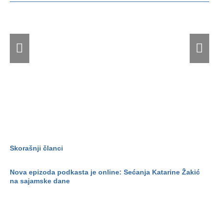
2.000
pr
B2B
i
susreta
tu
obeležilo
Sa
47.
ur
Međunarodni
di
sajam
turizma
Skorašnji članci
Nova epizoda podkasta je online: Sećanja Katarine Žakić
na sajamske dane