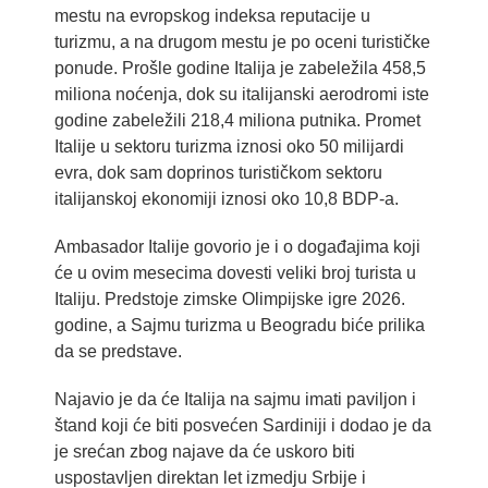
mestu na evropskog indeksa reputacije u
turizmu, a na drugom mestu je po oceni turističke
ponude. Prošle godine Italija je zabeležila 458,5
miliona noćenja, dok su italijanski aerodromi iste
godine zabeležili 218,4 miliona putnika. Promet
Italije u sektoru turizma iznosi oko 50 milijardi
evra, dok sam doprinos turističkom sektoru
italijanskoj ekonomiji iznosi oko 10,8 BDP-a.
Ambasador Italije govorio je i o događajima koji
će u ovim mesecima dovesti veliki broj turista u
Italiju. Predstoje zimske Olimpijske igre 2026.
godine, a Sajmu turizma u Beogradu biće prilika
da se predstave.
Najavio je da će Italija na sajmu imati paviljon i
štand koji će biti posvećen Sardiniji i dodao je da
je srećan zbog najave da će uskoro biti
uspostavljen direktan let izmedju Srbije i