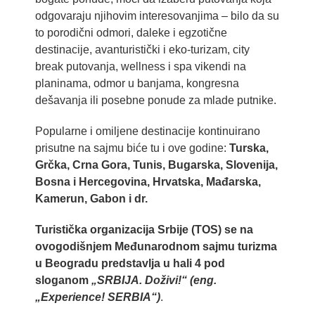
odgovaraju njihovim interesovanjima – bilo da su
to porodični odmori, daleke i egzotične
destinacije, avanturistički i eko-turizam, city
break putovanja, wellness i spa vikendi na
planinama, odmor u banjama, kongresna
dešavanja ili posebne ponude za mlade putnike.
Popularne i omiljene destinacije kontinuirano
prisutne na sajmu biće tu i ove godine:
Turska,
Grčka, Crna Gora, Tunis, Bugarska, Slovenija,
Bosna i Hercegovina, Hrvatska, Mađarska,
Kamerun, Gabon i dr.
Turistička organizacija Srbije (TOS)
se na
ovogodišnjem Međunarodnom sajmu turizma
u Beogradu predstavlja u hali 4 pod
sloganom
„SRBIJA. Doživi!“ (eng.
„Experience! SERBIA“)
.