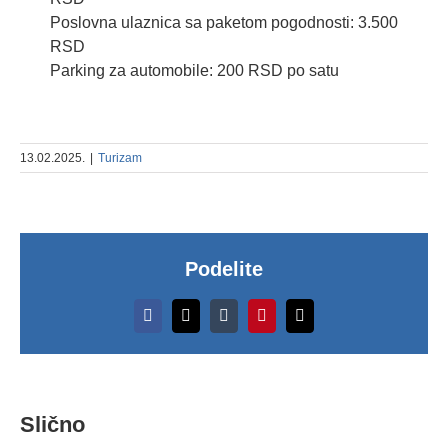
Poslovna ulaznica sa paketom pogodnosti: 3.500
RSD
Parking za automobile: 200 RSD po satu
13.02.2025.
|
Turizam
Podelite
Više
Facebook
X
Tumblr
Pinterest
Email
od
30.000
Po
posetilaca
se
Slično
i
za