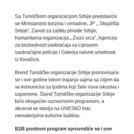
Sa Turističkom organizacijom Srbije predstaviće
se Ministarstvo turizma i omladine, JP ,, Skijališta
Srbije“, Zavod za zaštitu prirode Srbije,
humanitarna organizacija „ Zvuci srca”, Agencija
za bezbednost saobraćaja sa Upravom
saobraćajne policije i Galerija naivne umetnosti
iz Кovačice.
Brend Turističke organizacije Srbije promovisaće
se i ove godine tokom trajanja sajma sa ciljem da
se komunicira sa ljudima koji žele nova iskustva i
uspomene. Štand Turističke organizacije Srbije
biće obogaćen raznovrsnim programom, a
akcenat se stavlja na UNESКO listu
nematerijalne kulturne baštine.
B2B poslovni program sprovodiće se i ove