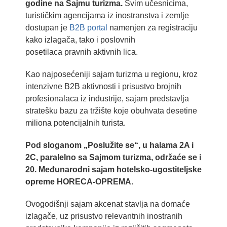
godine na Sajmu turizma.
Svim učesnicima,
turističkim agencijama iz inostranstva i zemlje
dostupan je
B2B portal
namenjen za registraciju
kako izlagača, tako i poslovnih
posetilaca pravnih aktivnih lica.
Kao najposećeniji sajam turizma u regionu, kroz
intenzivne B2B aktivnosti i prisustvo brojnih
profesionalaca iz industrije, sajam predstavlja
stratešku bazu za tržište koje obuhvata desetine
miliona potencijalnih turista.
Pod sloganom „Poslužite se“, u halama 2A i
2C, paralelno sa Sajmom turizma, održaće se i
20. Međunarodni sajam hotelsko-ugostiteljske
opreme HORECA-OPREMA.
Ovogodišnji sajam akcenat stavlja na domaće
izlagače, uz prisustvo relevantnih inostranih