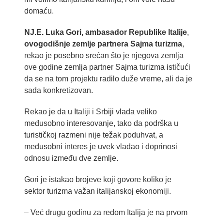
domaću.
NJ.E. Luka Gori,
ambasador Republike Italije
,
ovogodišnje zemlje partnera Sajma turizma
,
rekao je posebno srećan što je njegova zemlja
ove godine zemlja partner Sajma turizma ističući
da se na tom projektu radilo duže vreme, ali da je
sada konkretizovan.
Rekao je da u Italiji i Srbiji vlada veliko
međusobno interesovanje, tako da podrška u
turističkoj razmeni nije težak poduhvat, a
međusobni interes je uvek vladao i doprinosi
odnosu između dve zemlje.
Gori je istakao brojeve koji govore koliko je
sektor turizma važan italijanskoj ekonomiji.
– Već drugu godinu za redom Italija je na prvom