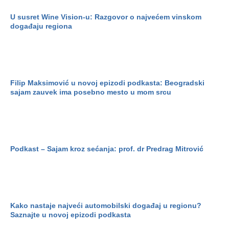
U susret Wine Vision-u: Razgovor o najvećem vinskom
događaju regiona
Filip Maksimović u novoj epizodi podkasta: Beogradski
sajam zauvek ima posebno mesto u mom srcu
Podkast – Sajam kroz sećanja: prof. dr Predrag Mitrović
Kako nastaje najveći automobilski događaj u regionu?
Saznajte u novoj epizodi podkasta