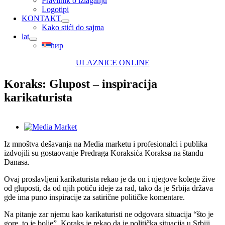
Pravilnik o izlaganju
Logotipi
KONTAKT
Kako stići do sajma
lat
ћир
ULAZNICE ONLINE
Koraks: Glupost – inspiracija
karikaturista
View
Larger
Iz mnoštva dešavanja na Media marketu i profesionalci i publika
Image
izdvojili su gostaovanje Predraga Koraksića Koraksa na štandu
Danasa.
Ovaj proslavljeni karikaturista rekao je da on i njegove kolege žive
od gluposti, da od njih potiču ideje za rad, tako da je Srbija država
gde ima puno inspiracije za satirične političke komentare.
Na pitanje zar njemu kao karikaturisti ne odgovara situacija “što je
gore, to je bolje”, Koraks je rekao da je politička situacija u Srbiji