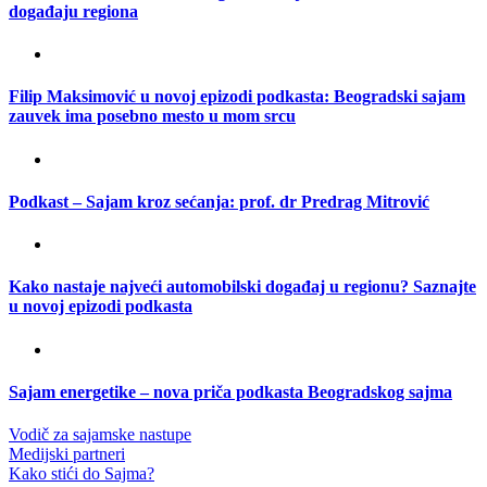
događaju regiona
Filip Maksimović u novoj epizodi podkasta: Beogradski sajam
zauvek ima posebno mesto u mom srcu
Podkast – Sajam kroz sećanja: prof. dr Predrag Mitrović
Kako nastaje najveći automobilski događaj u regionu? Saznajte
u novoj epizodi podkasta
Sajam energetike – nova priča podkasta Beogradskog sajma
Vodič za sajamske nastupe
Medijski partneri
Kako stići do Sajma?