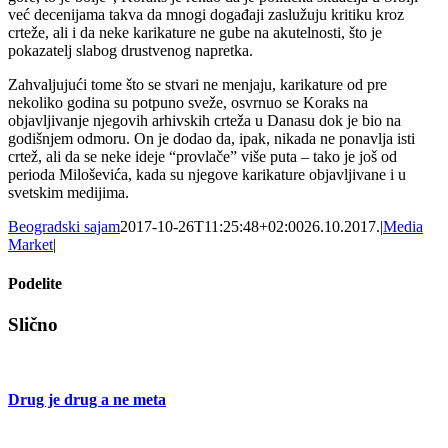
već decenijama takva da mnogi događaji zaslužuju kritiku kroz
crteže, ali i da neke karikature ne gube na akutelnosti, što je
pokazatelj slabog drustvenog napretka.
Zahvaljujući tome što se stvari ne menjaju, karikature od pre
nekoliko godina su potpuno sveže, osvrnuo se Koraks na
objavljivanje njegovih arhivskih crteža u Danasu dok je bio na
godišnjem odmoru. On je dodao da, ipak, nikada ne ponavlja isti
crtež, ali da se neke ideje “provlače” više puta – tako je još od
perioda Miloševića, kada su njegove karikature objavljivane i u
svetskim medijima.
Beogradski sajam
2017-10-26T11:25:48+02:00
26.10.2017.
|
Media
Market
|
Podelite
Facebook
X
Tumblr
Pinterest
Email
Slično
Drug je drug a ne meta