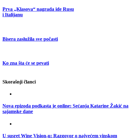
Prva „Klasova“ nagrada ide Rusu
i Italijanu
Bisera zaslužila sve počasti
Ko zna šta će se pevati
Skorašnji članci
Nova epizoda podkasta je online: Sećanja Katarine Žakić na
sajamske dane
U susret Wine Vision-u: Razgovor o najvećem vinskom