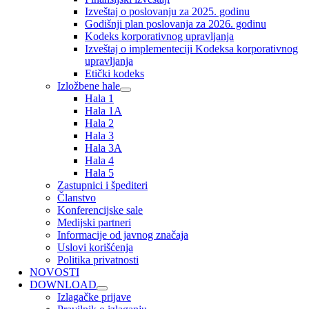
Izveštaj o poslovanju za 2025. godinu
Godišnji plan poslovanja za 2026. godinu
Kodeks korporativnog upravljanja
Izveštaj o implementeciji Kodeksa korporativnog
upravljanja
Etički kodeks
Izložbene hale
Hala 1
Hala 1A
Hala 2
Hala 3
Hala 3A
Hala 4
Hala 5
Zastupnici i špediteri
Članstvo
Konferencijske sale
Medijski partneri
Informacije od javnog značaja
Uslovi korišćenja
Politika privatnosti
NOVOSTI
DOWNLOAD
Izlagačke prijave