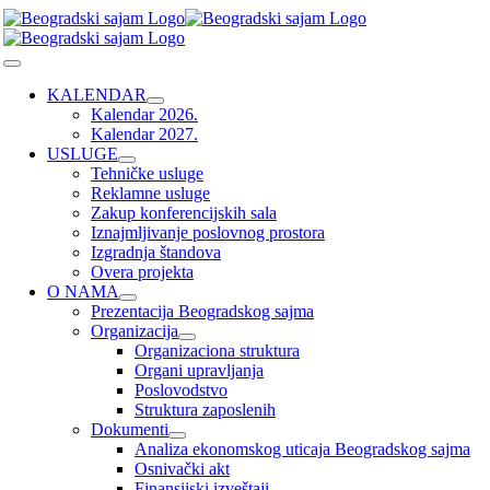
Skip
to
content
Toggle
Navigation
KALENDAR
Kalendar 2026.
Kalendar 2027.
USLUGE
Tehničke usluge
Reklamne usluge
Zakup konferencijskih sala
Iznajmljivanje poslovnog prostora
Izgradnja štandova
Overa projekta
O NAMA
Prezentacija Beogradskog sajma
Organizacija
Organizaciona struktura
Organi upravljanja
Poslovodstvo
Struktura zaposlenih
Dokumenti
Analiza ekonomskog uticaja Beogradskog sajma
Osnivački akt
Finansijski izveštaji