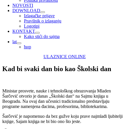
Politika privatnosti
NOVOSTI
DOWNLOAD
Izlagačke prijave
Pravilnik o izlaganju
Logotipi
KONTAKT
Kako stići do sajma
lat
ћир
ULAZNICE ONLINE
Kad bi svaki dan bio kao Školski dan
Ministar prosvete, nauke i tehnološkog obrazovanja Mladen
Šarčević otvorio je danas „Školski dan“ na Sajmu knjiga u
Beogradu. Na ovaj dan učesnici tradicionalno predstavljaju
programe namenjena đacima, profesorima, bibliotekarima.
Šarčević je napomenuo da bez gužve koju prave najmlađi ljubitelji
knjige, Sajam knjiga ne bi bio ono što jeste.