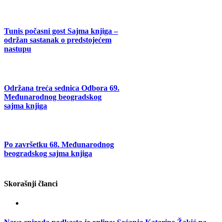
Tunis počasni gost Sajma knjiga –
održan sastanak o predstojećem
nastupu
Održana treća sednica Odbora 69.
Međunarodnog beogradskog
sajma knjiga
Po završetku 68. Međunarodnog
beogradskog sajma knjiga
Skorašnji članci