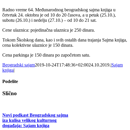
Radno vreme 64. Međunarodnog beogradskog sajma knjiga u
četvrtak 24. oktobra je od 10 do 20 časova, a u petak (25.10.),
subotu (26.10.) i nedelju (27.10.) – od 10 do 21 sat.
Cene ulaznica: pojedinačna ulaznica je 250 dinara.
Tokom Školskog dana, kao i svih ostalih dana trajanja Sajma knjiga,
cena kolektivne ulaznice je 150 dinara.
Cena parkinga je 150 dinara po započetom satu.
Beogradski sajam
2019-10-24T17:48:36+02:00
24.10.2019.
|
Sajam
knjiga
|
Podelite
Facebook
X
Tumblr
Pinterest
Email
Slično
Novi podkast Beogradskog sajma
iza kulisa velikog kulturnog
događaja: Sajam knjiga