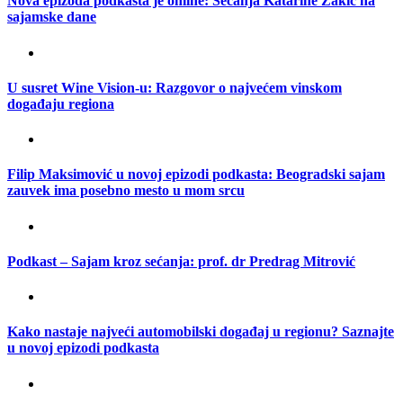
Nova epizoda podkasta je online: Sećanja Katarine Žakić na
sajamske dane
U susret Wine Vision-u: Razgovor o najvećem vinskom
događaju regiona
Filip Maksimović u novoj epizodi podkasta: Beogradski sajam
zauvek ima posebno mesto u mom srcu
Podkast – Sajam kroz sećanja: prof. dr Predrag Mitrović
Kako nastaje najveći automobilski događaj u regionu? Saznajte
u novoj epizodi podkasta