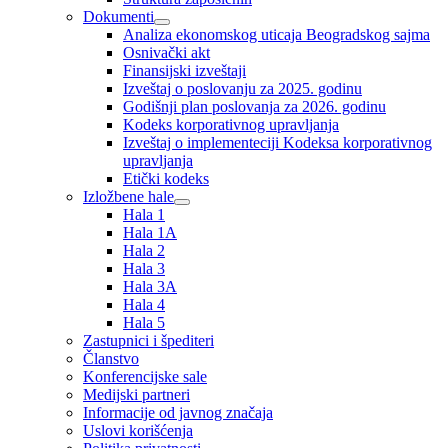
Dokumenti
Analiza ekonomskog uticaja Beogradskog sajma
Osnivački akt
Finansijski izveštaji
Izveštaj o poslovanju za 2025. godinu
Godišnji plan poslovanja za 2026. godinu
Kodeks korporativnog upravljanja
Izveštaj o implementeciji Kodeksa korporativnog
upravljanja
Etički kodeks
Izložbene hale
Hala 1
Hala 1A
Hala 2
Hala 3
Hala 3A
Hala 4
Hala 5
Zastupnici i špediteri
Članstvo
Konferencijske sale
Medijski partneri
Informacije od javnog značaja
Uslovi korišćenja