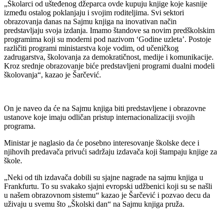
„Školarci od ušteđenog džeparca ovde kupuju knjige koje kasnije
između ostalog poklanjaju i svojim roditeljima. Svi sektori
obrazovanja danas na Sajmu knjiga na inovativan način
predstavljaju svoja izdanja. Imamo štandove sa novim predškolskim
programima koji su moderni pod nazivom ‘Godine uzleta’. Postoje
različiti programi ministarstva koje vodim, od učeničkog
zadrugarstva, školovanja za demokratičnost, medije i komunikacije.
Kroz srednje obrazovanje biće predstavljeni programi dualni modeli
školovanja“, kazao je Šarčević.
On je naveo da će na Sajmu knjiga biti predstavljene i obrazovne
ustanove koje imaju odličan pristup internacionalizaciji svojih
programa.
Ministar je naglasio da će posebno interesovanje školske dece i
njihovih predavača privući sadržaju izdavača koji štampaju knjige za
škole.
„Neki od tih izdavača dobili su sjajne nagrade na sajmu knjiga u
Frankfurtu. To su svakako sjajni evropski udžbenici koji su se našli
u našem obrazovnom sistemu“ kazao je Šarčević i pozvao decu da
uživaju u svemu što „Školski dan“ na Sajmu knjiga pruža.