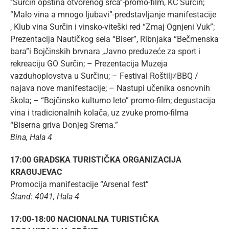
‘’Surčin opština otvorenog srca’’-promo-film, KC Surčin;
“Malo vina a mnogo ljubavi”-predstavljanje manifestacije
, Klub vina Surčin i vinsko-viteški red “Zmaj Ognjeni Vuk”;
Prezentacija Nautičkog sela “Biser”, Ribnjaka “Bečmenska
bara”i Bojčinskih brvnara ,Javno preduzeće za sport i
rekreaciju GO Surčin; – Prezentacija Muzeja
vazduhoplovstva u Surčinu; – Festival Roštilj≠BBQ /
najava nove manifestacije; – Nastupi učenika osnovnih
škola; – “Bojčinsko kulturno leto” promo-film; degustacija
vina i tradicionalnih kolača, uz zvuke promo-filma
“Biserna griva Donjeg Srema.”
Bina, Hala 4
17:00 GRADSKA TURISTIČKA ORGANIZACIJA
KRAGUJEVAC
Promocija manifestacije “Arsenal fest”
Štand: 4041, Hala 4
17:00-18:00 NACIONALNA TURISTIČKA