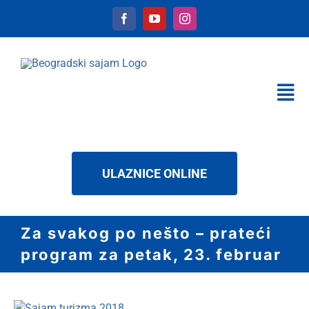
Skip
to
content
Tog
Nav
KALENDAR
USLUGE
ULAZNICE ONLINE
O NAMA
NOVOSTI
Za svakog po nešto – prateći
DOWNLOAD
program za petak, 23. februar
KONTAKT
lat
View