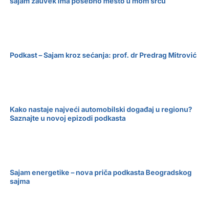
sajam zauvek ima posebno mesto u mom srcu
Podkast – Sajam kroz sećanja: prof. dr Predrag Mitrović
Kako nastaje najveći automobilski događaj u regionu?
Saznajte u novoj epizodi podkasta
Sajam energetike – nova priča podkasta Beogradskog
sajma