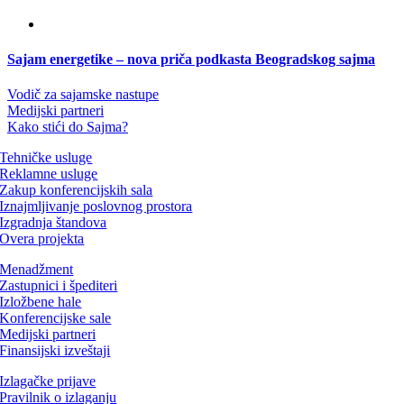
Sajam energetike – nova priča podkasta Beogradskog sajma
Vodič za sajamske nastupe
Medijski partneri
Kako stići do Sajma?
Tehničke usluge
Reklamne usluge
Zakup konferencijskih sala
Iznajmljivanje poslovnog prostora
Izgradnja štandova
Overa projekta
Menadžment
Zastupnici i špediteri
Izložbene hale
Konferencijske sale
Medijski partneri
Finansijski izveštaji
Izlagačke prijave
Pravilnik o izlaganju