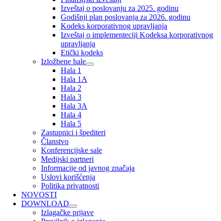
Izveštaj o poslovanju za 2025. godinu
Godišnji plan poslovanja za 2026. godinu
Kodeks korporativnog upravljanja
Izveštaj o implementeciji Kodeksa korporativnog
upravljanja
Etički kodeks
Izložbene hale
Hala 1
Hala 1A
Hala 2
Hala 3
Hala 3A
Hala 4
Hala 5
Zastupnici i špediteri
Članstvo
Konferencijske sale
Medijski partneri
Informacije od javnog značaja
Uslovi korišćenja
Politika privatnosti
NOVOSTI
DOWNLOAD
Izlagačke prijave