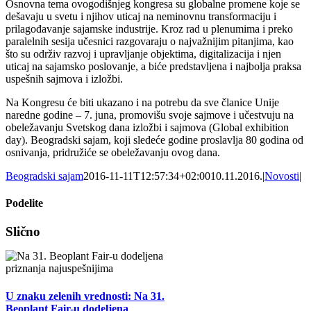
Osnovna tema ovogodišnjeg kongresa su globalne promene koje se
dešavaju u svetu i njihov uticaj na neminovnu transformaciju i
prilagođavanje sajamske industrije. Kroz rad u plenumima i preko
paralelnih sesija učesnici razgovaraju o najvažnijim pitanjima, kao
što su održiv razvoj i upravljanje objektima, digitalizacija i njen
uticaj na sajamsko poslovanje, a biće predstavljena i najbolja praksa
uspešnih sajmova i izložbi.
Na Kongresu će biti ukazano i na potrebu da sve članice Unije
naredne godine – 7. juna, promovišu svoje sajmove i učestvuju na
obeležavanju Svetskog dana izložbi i sajmova (Global exhibition
day). Beogradski sajam, koji sledeće godine proslavlja 80 godina od
osnivanja, pridružiće se obeležavanju ovog dana.
Beogradski sajam
2016-11-11T12:57:34+02:00
10.11.2016.
|
Novosti
|
Podelite
Facebook
X
Tumblr
Pinterest
Email
Slično
U znaku zelenih vrednosti: Na 31.
Beoplant Fair-u dodeljena