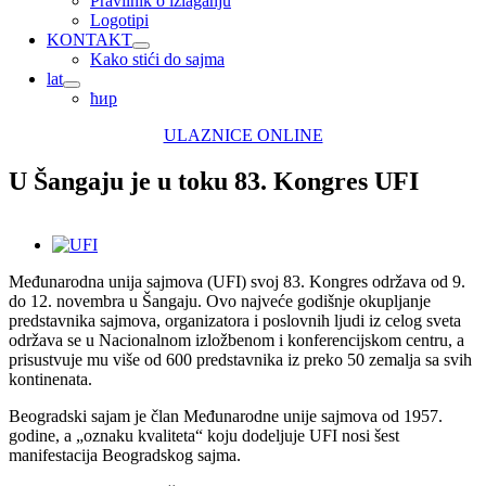
Pravilnik o izlaganju
Logotipi
KONTAKT
Kako stići do sajma
lat
ћир
ULAZNICE ONLINE
U Šangaju je u toku 83. Kongres UFI
View
Larger
Međunarodna unija sajmova (UFI) svoj 83. Kongres održava od 9.
Image
do 12. novembra u Šangaju. Ovo najveće godišnje okupljanje
predstavnika sajmova, organizatora i poslovnih ljudi iz celog sveta
održava se u Nacionalnom izložbenom i konferencijskom centru, a
prisustvuje mu više od 600 predstavnika iz preko 50 zemalja sa svih
kontinenata.
Beogradski sajam je član Međunarodne unije sajmova od 1957.
godine, a „oznaku kvaliteta“ koju dodeljuje UFI nosi šest
manifestacija Beogradskog sajma.