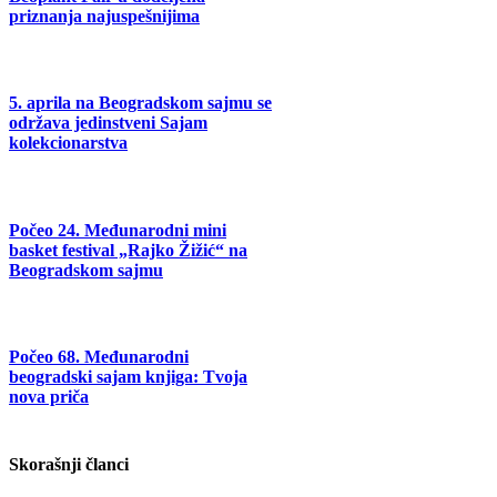
priznanja najuspešnijima
5. aprila na Beogradskom sajmu se
održava jedinstveni Sajam
kolekcionarstva
Počeo 24. Međunarodni mini
basket festival „Rajko Žižić“ na
Beogradskom sajmu
Počeo 68. Međunarodni
beogradski sajam knjiga: Tvoja
nova priča
Skorašnji članci