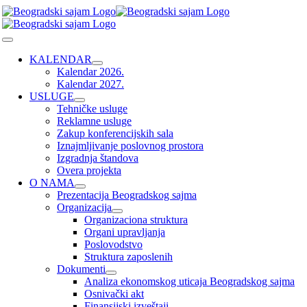
Skip
to
content
Toggle
Navigation
KALENDAR
Kalendar 2026.
Kalendar 2027.
USLUGE
Tehničke usluge
Reklamne usluge
Zakup konferencijskih sala
Iznajmljivanje poslovnog prostora
Izgradnja štandova
Overa projekta
O NAMA
Prezentacija Beogradskog sajma
Organizacija
Organizaciona struktura
Organi upravljanja
Poslovodstvo
Struktura zaposlenih
Dokumenti
Analiza ekonomskog uticaja Beogradskog sajma
Osnivački akt
Finansijski izveštaji