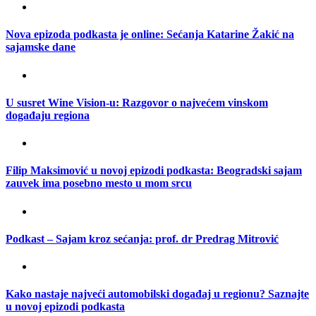
Nova epizoda podkasta je online: Sećanja Katarine Žakić na
sajamske dane
U susret Wine Vision-u: Razgovor o najvećem vinskom
događaju regiona
Filip Maksimović u novoj epizodi podkasta: Beogradski sajam
zauvek ima posebno mesto u mom srcu
Podkast – Sajam kroz sećanja: prof. dr Predrag Mitrović
Kako nastaje najveći automobilski događaj u regionu? Saznajte
u novoj epizodi podkasta