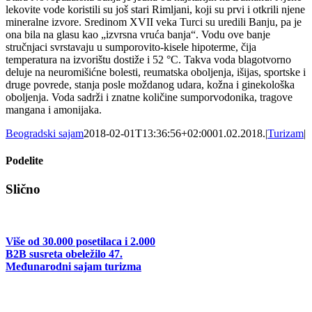
lekovite vode koristili su još stari Rimljani, koji su prvi i otkrili njene
mineralne izvore. Sredinom XVII veka Turci su uredili Banju, pa je
ona bila na glasu kao „izvrsna vruća banja“. Vodu ove banje
stručnjaci svrstavaju u sumporovito-kisele hipoterme, čija
temperatura na izvorištu dostiže i 52 °C. Takva voda blagotvorno
deluje na neuromišićne bolesti, reumatska oboljenja, išijas, sportske i
druge povrede, stanja posle moždanog udara, kožna i ginekološka
oboljenja. Voda sadrži i znatne količine sumporvodonika, tragove
mangana i amonijaka.
Beogradski sajam
2018-02-01T13:36:56+02:00
01.02.2018.
|
Turizam
|
Podelite
Facebook
X
Tumblr
Pinterest
Email
Slično
Više od 30.000 posetilaca i 2.000
B2B susreta obeležilo 47.
Međunarodni sajam turizma