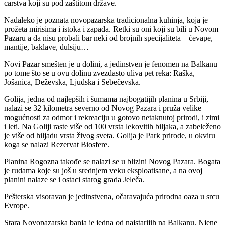
carstva koji su pod zaštitom države.
Nadaleko je poznata novopazarska tradicionalna kuhinja, koja je
prožeta mirisima i istoka i zapada. Retki su oni koji su bili u Novom
Pazaru a da nisu probali bar neki od brojnih specijaliteta – ćevape,
mantije, baklave, đulsiju…
Novi Pazar smešten je u dolini, a jedinstven je fenomen na Balkanu
po tome što se u ovu dolinu zvezdasto uliva pet reka: Raška,
Jošanica, Deževska, Ljudska i Sebečevska.
Golija, jedna od najlepših i šumama najbogatijih planina u Srbiji,
nalazi se 32 kilometra severno od Novog Pazara i pruža velike
mogućnosti za odmor i rekreaciju u gotovo netaknutoj prirodi, i zimi
i leti. Na Goliji raste više od 100 vrsta lekovitih biljaka, a zabeleženo
je više od hiljadu vrsta živog sveta. Golija je Park prirode, u okviru
koga se nalazi Rezervat Biosfere.
Planina Rogozna takođe se nalazi se u blizini Novog Pazara. Bogata
je rudama koje su još u srednjem veku eksploatisane, a na ovoj
planini nalaze se i ostaci starog grada Jeleča.
Pešterska visoravan je jedinstvena, očaravajuća prirodna oaza u srcu
Evrope.
Stara Novopazarska banja je jedna od najstarijih na Balkanu. Njene