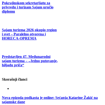
Pokrajinskom sekretarijatu za
privredu i turizam Sajam uručio
diplomu
Sajam turizma 2026 okupio region
i svet – Paralelno otvorena i
HORECA-OPREMA
Predstavljen 47. Međunarodni
sajam turizma – „Jedno putovanje,
hiljadu priča“
Skorašnji članci
Nova epizoda podkasta je online: Sećanja Katarine Žakić na
sajamske dane