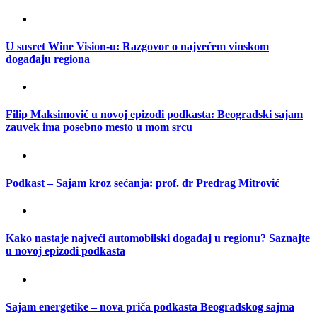
U susret Wine Vision-u: Razgovor o najvećem vinskom
događaju regiona
Filip Maksimović u novoj epizodi podkasta: Beogradski sajam
zauvek ima posebno mesto u mom srcu
Podkast – Sajam kroz sećanja: prof. dr Predrag Mitrović
Kako nastaje najveći automobilski događaj u regionu? Saznajte
u novoj epizodi podkasta
Sajam energetike – nova priča podkasta Beogradskog sajma