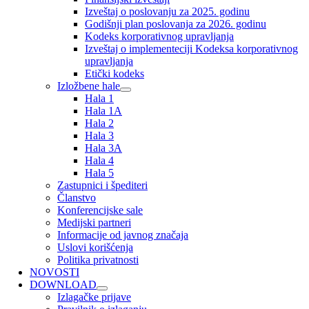
Izveštaj o poslovanju za 2025. godinu
Godišnji plan poslovanja za 2026. godinu
Kodeks korporativnog upravljanja
Izveštaj o implementeciji Kodeksa korporativnog
upravljanja
Etički kodeks
Izložbene hale
Hala 1
Hala 1A
Hala 2
Hala 3
Hala 3A
Hala 4
Hala 5
Zastupnici i špediteri
Članstvo
Konferencijske sale
Medijski partneri
Informacije od javnog značaja
Uslovi korišćenja
Politika privatnosti
NOVOSTI
DOWNLOAD
Izlagačke prijave