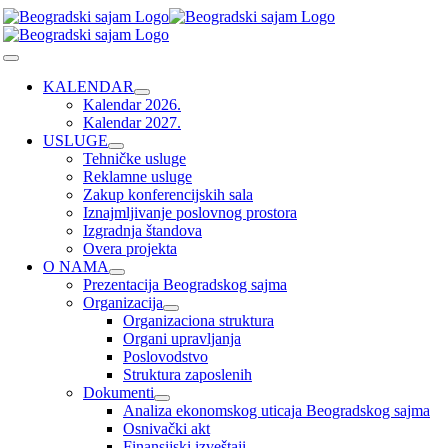
Skip
to
content
Toggle
Navigation
KALENDAR
Kalendar 2026.
Kalendar 2027.
USLUGE
Tehničke usluge
Reklamne usluge
Zakup konferencijskih sala
Iznajmljivanje poslovnog prostora
Izgradnja štandova
Overa projekta
O NAMA
Prezentacija Beogradskog sajma
Organizacija
Organizaciona struktura
Organi upravljanja
Poslovodstvo
Struktura zaposlenih
Dokumenti
Analiza ekonomskog uticaja Beogradskog sajma
Osnivački akt
Finansijski izveštaji