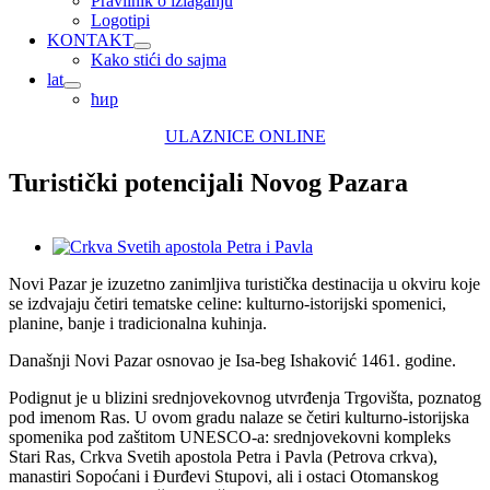
Pravilnik o izlaganju
Logotipi
KONTAKT
Kako stići do sajma
lat
ћир
ULAZNICE ONLINE
Turistički potencijali Novog Pazara
View
Larger
Novi Pazar je izuzetno zanimljiva turistička destinacija u okviru koje
Image
se izdvajaju četiri tematske celine: kulturno-istorijski spomenici,
planine, banje i tradicionalna kuhinja.
Današnji Novi Pazar osnovao je Isa-beg Ishaković 1461. godine.
Podignut je u blizini srednjovekovnog utvrđenja Trgovišta, poznatog
pod imenom Ras. U ovom gradu nalaze se četiri kulturno-istorijska
spomenika pod zaštitom UNESCO-a: srednjovekovni kompleks
Stari Ras, Crkva Svetih apostola Petra i Pavla (Petrova crkva),
manastiri Sopoćani i Đurđevi Stupovi, ali i ostaci Otomanskog