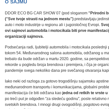
O SAJMU
DDOR ECO BG CAR SHOW 07 (pod sloganom
“Prirodni b
(“Sve tvoje strasti na jednom mestu”)
predstavljaju jedins
auto i moto industrije u regionu ali i jugoistočnoj Evropi.
Svoj
ovi
sajmovi automobila i motocikala biti prve manifestaci
organizaciji sajmova.
Podsećanja radi, ljubitelji automobila i motocikala posledn
tokom 54. Međunarodnog salona automobila, održanog u mart
trebalo da bude održan u martu 2020. godine, sa perspektiv
rekorde u pogledu broja brendova i premijera, i čija je orga
pandemije svega nekoliko dana pre svečanog otvaranja kapi
Iako neki od razloga za gotovo trogodišnju sajamsku apstine
međunarodnom transportu i komunikacijama, globalni problemi
manifestacija će biti održana kao
jedna od retkih te vrste u
po treći put je odgođen “za sledeću godinu”, posle relativno
svetskih brendova. I mnogi drugi ovogodišnji, pogotovo evrops