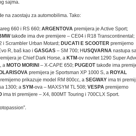
g sajma.
ude na zaostaju za automobilima. Tako:
uareg 660 i RS 660;
ARGENTOVA
premijera je Active Sport;
BMW
takođe ima dve premijere – CE04 i R18 Transcontinental;
V2 i Scrambler Urban Motard;
DUCATI E SCOOTER
premijerno
Evo R, baš kao i
GASGAS
– SM 700; H
USQVARNA
nastupa sa
remijera je Chief Dark Horse, a
KTM
-ov novitet 1290 Super Adv
, a
MOTO MORINI
– X-CAPE 650;
PUGEOT
takođe ima premij
OLARISOVA
premijera je Sportsman XP 1000 S, a
ROYAL
remijerno prikazuje model RM 800cc, a
SEGWAY
ima tri premi
sa 1300; a
SYM
-ova – MAXSYM TL 508;
VESPA
premijerno
O
ima tri premijere – X4, 800MT Touring i 700CLX Sport.
otopassion”.