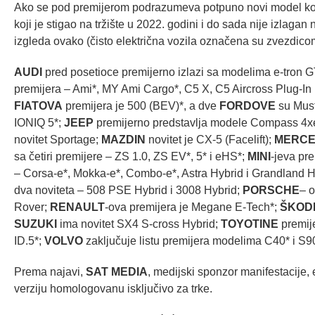
Ako se pod premijerom podrazumeva potpuno novi model koji 
koji je stigao na tržište u 2022. godini i do sada nije izla
izgleda ovako (čisto električna vozila označena su zvezdico
AUDI
pred posetioce premijerno izlazi sa modelima e-tron GT
premijera – Ami*, MY Ami Cargo*, C5 X, C5 Aircross Plug-In
FIATOVA
premijera je 500 (BEV)*, a dve
FORDOVE
su Must
IONIQ 5*;
JEEP
premijerno predstavlja modele Compass 4
novitet Sportage;
MAZDIN
novitet je CX-5 (Facelift);
MERCE
sa četiri premijere – ZS 1.0, ZS EV*, 5* i eHS*;
MINI
-jeva pr
– Corsa-e*, Mokka-e*, Combo-e*, Astra Hybrid i Grandland H
dva noviteta – 508 PSE Hybrid i 3008 Hybrid;
PORSCHE
– o
Rover;
RENAULT
-ova premijera je Megane E-Tech*;
ŠKOD
SUZUKI
ima novitet SX4 S-cross Hybrid;
TOYOTINE
premij
ID.5*;
VOLVO
zaključuje listu premijera modelima C40* i S9
Prema najavi,
SAT MEDIA
, medijski sponzor manifestacije,
verziju homologovanu isključivo za trke.