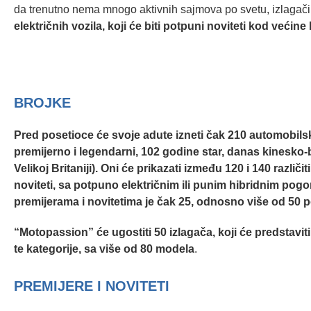
da trenutno nema mnogo aktivnih sajmova po svetu, izlagači ć
električnih vozila, koji će biti potpuni noviteti kod većin
BROJKE
Pred posetioce će svoje adute izneti čak 210 automobils
premijerno i legendarni, 102 godine star, danas kinesko-
Velikoj Britaniji). Oni će prikazati između 120 i 140 razl
noviteti, sa potpuno električnim ili punim hibridnim pog
premijerama i novitetima je čak 25, odnosno više od 50 
“Motopassion” će ugostiti 50 izlagača, koji će predstavit
te kategorije, sa više od 80 modela
.
PREMIJERE I NOVITETI