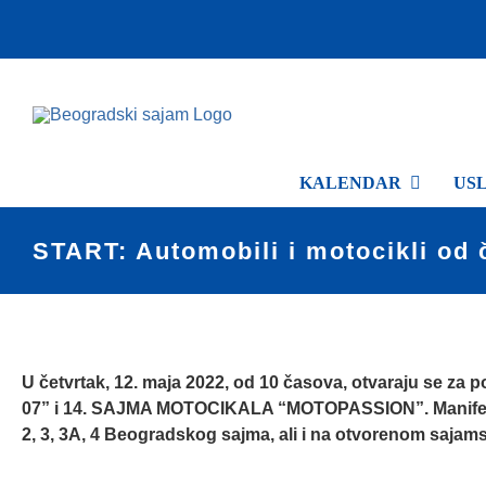
Skip
to
content
KALENDAR
US
START: Automobili i motocikli od 
View
Larger
U četvrtak, 12. maja 2022, od 10 časova, otvaraju se 
Image
07” i 14. SAJMA MOTOCIKALA “MOTOPASSION”. Manifestaci
2, 3, 3A, 4
Beogradskog sajma, ali i na otvorenom sajam