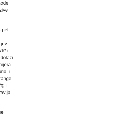
model
zive
 pet
-jev
6* i
dolazi
mijera
rid, i
 Range
); i
avlja
ge
,