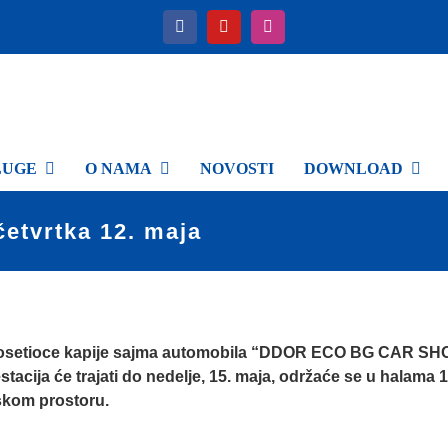
LUGE
O NAMA
NOVOSTI
DOWNLOAD
četvrtka 12. maja
za posetioce kapije sajma automobila “DDOR ECO BG CAR S
ja će trajati do nedelje, 15. maja, održaće se u halama
1
skom prostoru.