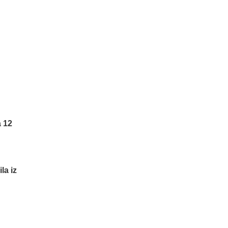
a 12
la iz