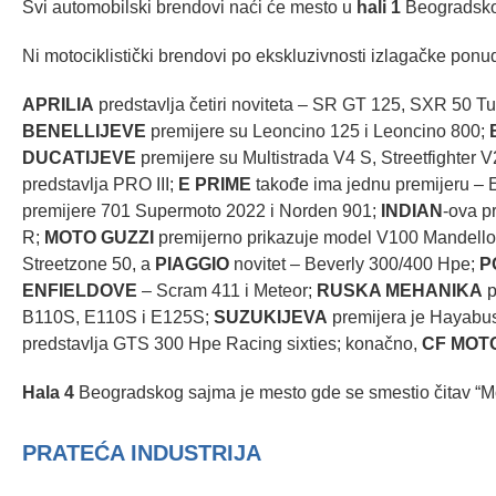
Svi automobilski brendovi naći će mesto u
hali 1
Beogradsko
Ni motociklistički brendovi po ekskluzivnosti izlagačke pon
APRILIA
predstavlja četiri noviteta – SR GT 125, SXR 50 T
BENELLIJEVE
premijere su Leoncino 125 i Leoncino 800;
DUCATIJEVE
premijere su Multistrada V4 S, Streetfighter 
predstavlja PRO III;
E PRIME
takođe ima jednu premijeru – 
premijere 701 Supermoto 2022 i Norden 901;
INDIAN
-ova p
R;
MOTO GUZZI
premijerno prikazuje model V100 Mandello
Streetzone 50, a
PIAGGIO
novitet – Beverly 300/400 Hpe;
P
ENFIELDOVE
– Scram 411 i Meteor;
RUSKA MEHANIKA
p
B110S, E110S i E125S;
SUZUKIJEVA
premijera je Hayabu
predstavlja GTS 300 Hpe Racing sixties; konačno,
CF MOT
Hala 4
Beogradskog sajma je mesto gde se smestio čitav “M
PRATEĆA INDUSTRIJA