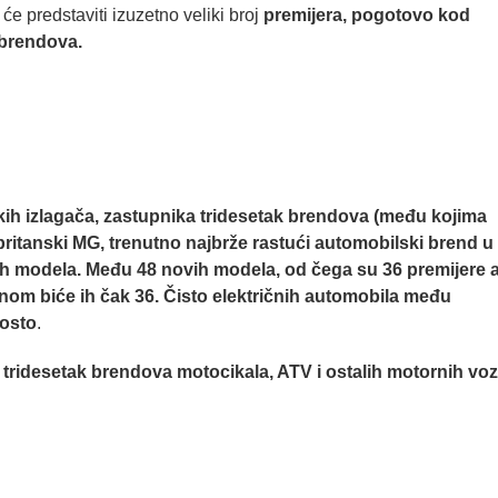
e predstaviti izuzetno veliki broj
premijera, pogotovo kod
e brendova.
kih izlagača, zastupnika tridesetak brendova (među kojima
britanski MG, trenutno najbrže rastući automobilski brend u
ičitih modela. Među 48 novih modela, od čega su 36 premijere 
onom biće ih čak 36. Čisto električnih automobila među
posto
.
i tridesetak brendova motocikala, ATV i ostalih motornih vozi