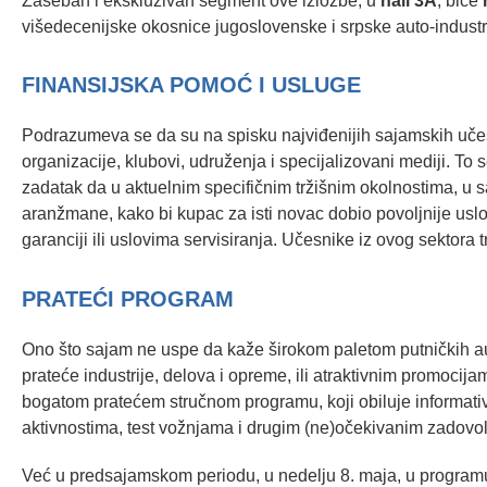
Zaseban i ekskluzivan segment ove izložbe, u
hali 3A
, biće
višedecenijske okosnice jugoslovenske i srpske auto-industri
FINANSIJSKA POMOĆ I USLUGE
Podrazumeva se da su na spisku najviđenijih sajamskih učesni
organizacije, klubovi, udruženja i specijalizovani mediji. To
zadatak da u aktuelnim specifičnim tržišnim okolnostima, u s
aranžmane, kako bi kupac za isti novac dobio povoljnije uslo
garanciji ili uslovima servisiranja. Učesnike iz ovog sektora t
PRATEĆI PROGRAM
Ono što sajam ne uspe da kaže širokom paletom putničkih au
prateće industrije, delova i opreme, ili atraktivnim promocija
bogatom pratećem stručnom programu, koji obiluje informat
aktivnostima, test vožnjama i drugim (ne)očekivanim zadovol
Već u predsajamskom periodu, u nedelju 8. maja, u program