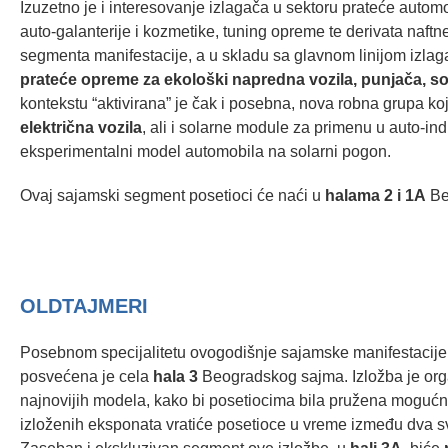
Izuzetno je i interesovanje izlagača u sektoru prateće autom
auto-galanterije i kozmetike, tuning opreme te derivata naft
segmenta manifestacije, a u skladu sa glavnom linijom izla
prateće opreme za ekološki napredna vozila, punjača, so
kontekstu “aktivirana” je čak i posebna, nova robna grupa
električna vozila
, ali i solarne module za primenu u auto-ind
eksperimentalni model automobila na solarni pogon.
Ovaj sajamski segment posetioci će naći u
halama 2 i 1A
Be
OLDTAJMERI
Posebnom specijalitetu ovogodišnje sajamske manifestacije –
posvećena je cela
hala 3
Beogradskog sajma. Izložba je org
najnovijih modela, kako bi posetiocima bila pružena mogućnos
izloženih eksponata vratiće posetioce u vreme između dva s