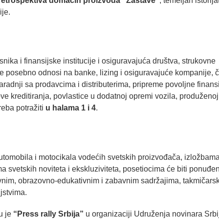
retrospektiva domaćih proizvoda “Zastave”
, temeljan istorija
je.
ka i finansijske institucije i osiguravajuća društva, strukovne
 se posebno odnosi na banke, lizing i osiguravajuće kompanije, či
aradnji sa prodavcima i distributerima, pripreme povoljne finans
ve kreditiranja, povlastice u dodatnoj opremi vozila, produženoj
reba potražiti
u halama 1 i 4
.
tomobila i motocikala vodećih svetskih proizvođača, izložbam
ma svetskih noviteta i ekskluziviteta, posetiocima će biti ponuđe
ivnim, obrazovno-edukativnim i zabavnim sadržajima, takmičars
jstvima.
u je
“Press rally Srbija”
u organizaciji Udruženja novinara Srbij