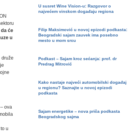
U susret Wine Vision-u: Razgovor o
najvećem vinskom događaju regiona
ION
sektoru
Filip Maksimović u novoj epizodi podkasta:
a da će
Beogradski sajam zauvek ima posebno
auze u
mesto u mom srcu
e druže
Podkast – Sajam kroz sećanja: prof. dr
Predrag Mitrović
je
rojne
Kako nastaje najveći automobilski događaj
u regionu? Saznajte u novoj epizodi
podkasta
 – ova
Sajam energetike – nova priča podkasta
omobila
Beogradskog sajma
to u