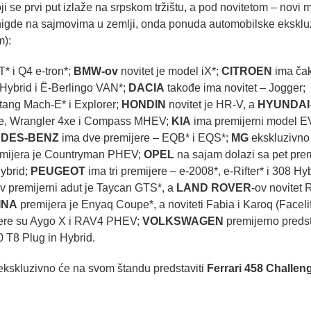
se prvi put izlaže na srpskom tržištu, a pod novitetom – novi 
gan nigde na sajmovima u zemlji, onda ponuda automobilske eksklu
m):
* i Q4 e-tron*;
BMW-ov
novitet je model iX*;
CITROEN
ima čak
 Hybrid i Ë-Berlingo VAN*;
DACIA
takođe ima novitet – Jogger;
ang Mach-E* i Explorer;
HONDIN
novitet je HR-V, a
HYUNDAI
xe, Wrangler 4xe i Compass MHEV;
KIA
ima premijerni model EV
DES-BENZ
ima dve premijere – EQB* i EQS*;
MG
ekskluzivno 
emijera je Countryman PHEV;
OPEL
na sajam dolazi sa pet pre
ybrid;
PEUGEOT
ima tri premijere – e-2008*, e-Rifter* i 308 Hyb
v premijerni adut je Taycan GTS*, a
LAND ROVER
-ov novitet
INA
premijera je Enyaq Coupe*, a noviteti Fabia i Karoq (Facelift
ere su Aygo X i RAV4 PHEV;
VOLKSWAGEN
premijerno predst
0 T8 Plug in Hybrid.
 ekskluzivno će na svom štandu predstaviti
Ferrari 458 Challen