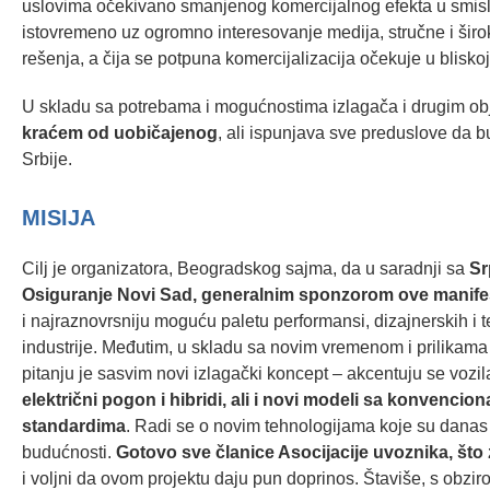
uslovima očekivano smanjenog komercijalnog efekta u smislu 
istovremeno uz ogromno interesovanje medija, stručne i šir
rešenja, a čija se potpuna komercijalizacija očekuje u blisko
U skladu sa potrebama i mogućnostima izlagača i drugim ob
kraćem od uobičajenog
, ali ispunjava sve preduslove da 
Srbije.
MISIJA
Cilj je organizatora, Beogradskog sajma, da u saradnji sa
Sr
Osiguranje Novi Sad, generalnim sponzorom ove manifes
i najraznovrsniju moguću paletu performansi, dizajnerskih i 
industrije. Međutim, u skladu sa novim vremenom i prilikama
pitanju je sasvim novi izlagački koncept – akcentuju se vozi
električni pogon i hibridi, ali i novi modeli sa konvenc
standardima
. Radi se o novim tehnologijama koje su danas ak
budućnosti.
Gotovo sve članice Asocijacije uvoznika, što 
i voljni da ovom projektu daju pun doprinos. Štaviše, s obzi