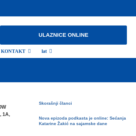
ULAZNICE ONLINE
KONTAKT
lat
Skorašnji članci
HOW
, 1A,
Nova epizoda podkasta je online: Sećanja
Katarine Žakić na sajamske dane