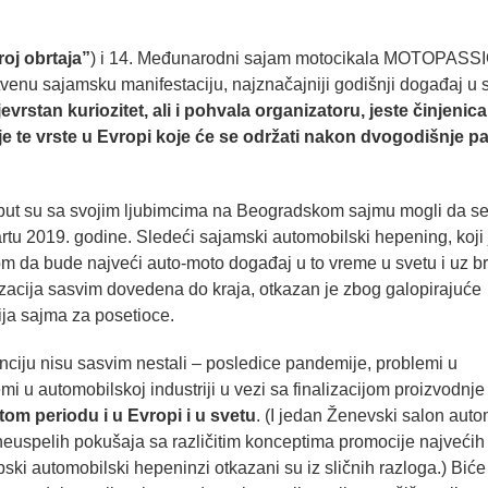
roj obrtaja”
) i 14. Međunarodni sajam motocikala MOTOPASS
tvenu sajamsku manifestaciju, najznačajniji godišnji događaj u 
evrstan kuriozitet, ali i pohvala organizatoru, jeste činjenic
je te vrste u Evropi koje će se održati nakon dvogodišnje p
ji put su sa svojim ljubimcima na Beogradskom sajmu mogli da s
u 2019. godine. Sledeći sajamski automobilski hepening, koji 
om da bude najveći auto-moto događaj u to vreme u svetu i uz b
nizacija sasvim dovedena do kraja, otkazan je zbog galopirajuće
ja sajma za posetioce.
nciju nisu sasvim nestali – posledice pandemije, problemi u
 u automobilskoj industriji u vezi sa finalizacijom proizvodnje
 tom periodu i u Evropi i u svetu
. (I jedan Ženevski salon aut
 neuspelih pokušaja sa različitim konceptima promocije najvećih
ki automobilski hepeninzi otkazani su iz sličnih razloga.) Biće 