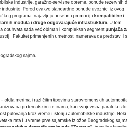
obilske industrije, garažno-servisne opreme, ponude rezervnih 
ne industrije. Pored ovakve standardne ponude uvoznici iz ovog
gačkog programa, najavljuju posebnu promociju
kompatibilne i
larnih modula i druge odgovarajuće infrastrukture
. U tom
 koja obuhvata sada već obiman i kompleksan segment
punjača z
ustriji. Fakultet primenjenih umetnosti namerava da predstavi i 
ogradskog sajma.
 oldtajmerima i različitim tipovima starovremenskih automobil
anizovana po tematskim celinama, kao svojevrsna paralela izlo
t putovanja kroz vreme i istoriju automobilske industrije. Neki
vetska rata i u vreme prve sajamske izložbe Beogradskog sajma