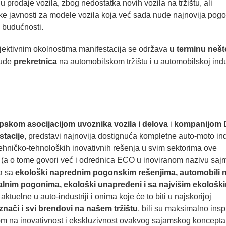
prodaje vozila, zbog nedostatka novih vozila na tržištu, ali
oke javnosti za modele vozila koja već sada nude najnovija pog
j budućnosti.
jektivnim okolnostima manifestacija se održava
u terminu nešt
bude
prekretnica
na automobilskom tržištu i u automobilskoj indus
pskom asocijacijom uvoznika vozila i delova
i
kompanijom
tacije
, predstavi najnovija dostignuća kompletne auto-moto ind
tehničko-tehnoloških inovativnih rešenja u svim sektorima ove
 (a o tome govori već i odrednica ECO u inoviranom nazivu sajm
la sa
ekološki naprednim pogonskim rešenjima, automobili 
ionalnim pogonima, ekološki unapređeni i sa najvišim ekološk
tuelne u auto-industriji i onima koje će to biti u najskorijoj
znači i svi brendovi na našem tržištu
, bili su maksimalno insp
rom na inovativnost i ekskluzivnost ovakvog sajamskog koncepta 