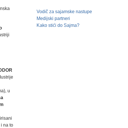
onska
Vodič za sajamske nastupe
Medijski partneri
Kako stići do Sajma?
o
triji
 DDOR
ustrije
a), u
na
im
irisani
i na to