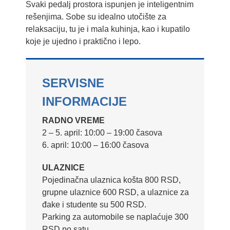
Svaki pedalj prostora ispunjen je inteligentnim
rešenjima. Sobe su idealno utočište za
relaksaciju, tu je i mala kuhinja, kao i kupatilo
koje je ujedno i praktično i lepo.
SERVISNE
INFORMACIJE
RADNO VREME
2 – 5. april: 10:00 – 19:00 časova
6. april: 10:00 – 16:00 časova
ULAZNICE
Pojedinačna ulaznica košta 800 RSD,
grupne ulaznice 600 RSD, a ulaznice za
đake i studente su 500 RSD.
Parking za automobile se naplaćuje 300
RSD po satu.