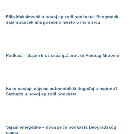
Filip Maksimović u novoj epizodi podkasta: Beogradski
sajam zauvek ima posebno mesto u mom srcu
Podkast – Sajam kroz sećanja: prof. dr Predrag Mitrović
Kako nastaje najveći automobilski događaj u regionu?
Saznajte u novoj epizodi podkasta
Sajam energetike – nova priča podkasta Beogradskog
sajma