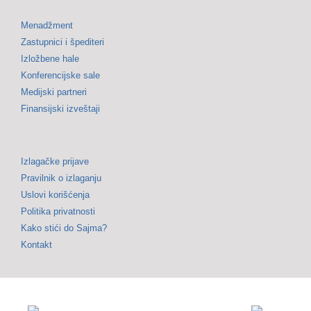
Menadžment
Zastupnici i špediteri
Izložbene hale
Konferencijske sale
Medijski partneri
Finansijski izveštaji
Izlagačke prijave
Pravilnik o izlaganju
Uslovi korišćenja
Politika privatnosti
Kako stići do Sajma?
Kontakt