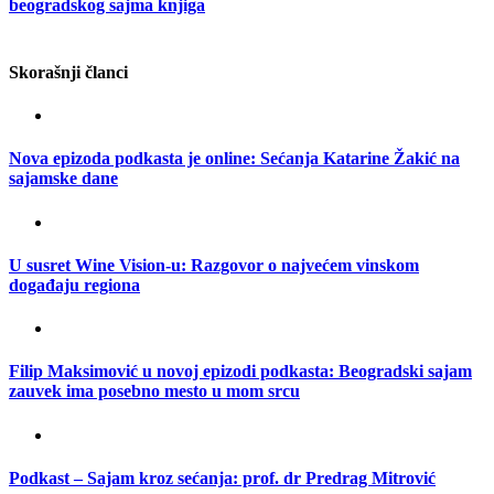
beogradskog sajma knjiga
Skorašnji članci
Nova epizoda podkasta je online: Sećanja Katarine Žakić na
sajamske dane
U susret Wine Vision-u: Razgovor o najvećem vinskom
događaju regiona
Filip Maksimović u novoj epizodi podkasta: Beogradski sajam
zauvek ima posebno mesto u mom srcu
Podkast – Sajam kroz sećanja: prof. dr Predrag Mitrović