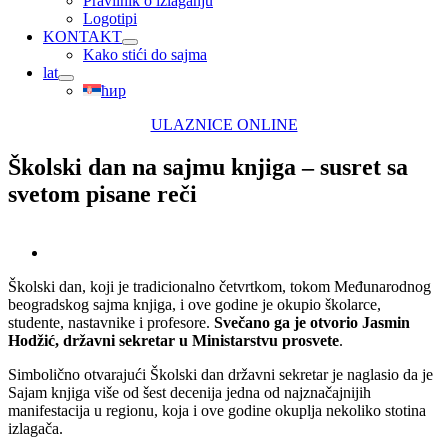
Pravilnik o izlaganju
Logotipi
KONTAKT
Kako stići do sajma
lat
ћир
ULAZNICE ONLINE
Školski dan na sajmu knjiga – susret sa
svetom pisane reči
View
Larger
Školski dan, koji je tradicionalno četvrtkom, tokom Međunarodnog
Image
beogradskog sajma knjiga, i ove godine je okupio školarce,
studente, nastavnike i profesore.
Svečano ga je otvorio Jasmin
Hodžić, državni sekretar u Ministarstvu prosvete
.
Simbolično otvarajući Školski dan državni sekretar je naglasio da je
Sajam knjiga više od šest decenija jedna od najznačajnijih
manifestacija u regionu, koja i ove godine okuplja nekoliko stotina
izlagača.