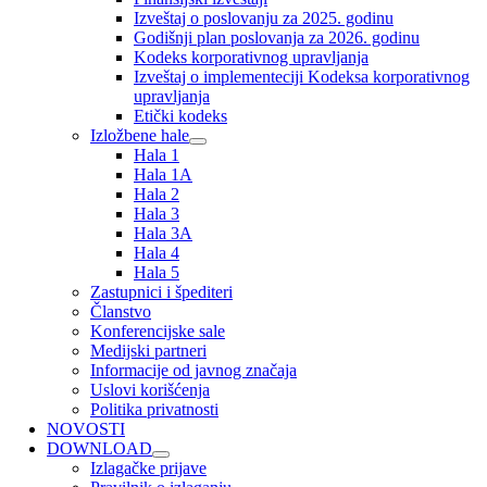
Izveštaj o poslovanju za 2025. godinu
Godišnji plan poslovanja za 2026. godinu
Kodeks korporativnog upravljanja
Izveštaj o implementeciji Kodeksa korporativnog
upravljanja
Etički kodeks
Izložbene hale
Hala 1
Hala 1A
Hala 2
Hala 3
Hala 3A
Hala 4
Hala 5
Zastupnici i špediteri
Članstvo
Konferencijske sale
Medijski partneri
Informacije od javnog značaja
Uslovi korišćenja
Politika privatnosti
NOVOSTI
DOWNLOAD
Izlagačke prijave