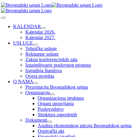
Skip
to
content
Toggle
Navigation
KALENDAR
Kalendar 2026.
Kalendar 2027.
USLUGE
Tehničke usluge
Reklamne usluge
Zakup konferencijskih sala
Iznajmljivanje poslovnog prostora
Izgradnja štandova
Overa projekta
O NAMA
Prezentacija Beogradskog sajma
Organizacija
Organizaciona struktura
Organi upravljanja
Poslovodstvo
Struktura zaposlenih
Dokumenti
Analiza ekonomskog uticaja Beogradskog sajma
Osnivački akt
Finansijski izveštaji