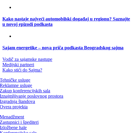
Kako nastaje najveći automobilski događaj u regionu? Saznajte
u novoj epizodi podkasta
Sajam energetike – nova priča podkasta Beogradskog sajma
Vodič za sajamske nastupe
Medijski partneri
Kako stići do Sajma?
Tehničke usluge
Reklamne usluge
Zakup konferencijskih sala
Iznajmljivanje poslovnog prostora
Izgradnja štandova
Overa projekta
Menadžment
Zastupnici i špediteri
Izložbene hale
Konferencijske sale