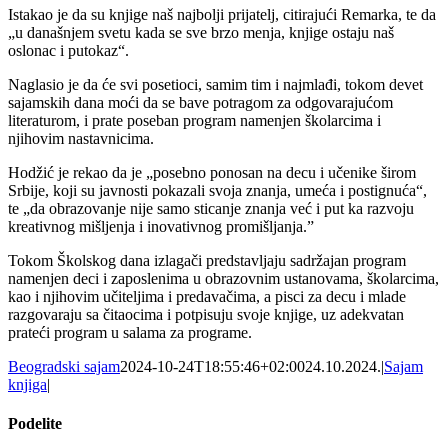
Istakao je da su knjige naš najbolji prijatelj, citirajući Remarka, te da
„u današnjem svetu kada se sve brzo menja, knjige ostaju naš
oslonac i putokaz“.
Naglasio je da će svi posetioci, samim tim i najmlađi, tokom devet
sajamskih dana moći da se bave potragom za odgovarajućom
literaturom, i prate poseban program namenjen školarcima i
njihovim nastavnicima.
Hodžić je rekao da je „posebno ponosan na decu i učenike širom
Srbije, koji su javnosti pokazali svoja znanja, umeća i postignuća“,
te „da obrazovanje nije samo sticanje znanja već i put ka razvoju
kreativnog mišljenja i inovativnog promišljanja.”
Tokom Školskog dana izlagači predstavljaju sadržajan program
namenjen deci i zaposlenima u obrazovnim ustanovama, školarcima,
kao i njihovim učiteljima i predavačima, a pisci za decu i mlade
razgovaraju sa čitaocima i potpisuju svoje knjige, uz adekvatan
prateći program u salama za programe.
Beogradski sajam
2024-10-24T18:55:46+02:00
24.10.2024.
|
Sajam
knjiga
|
Podelite