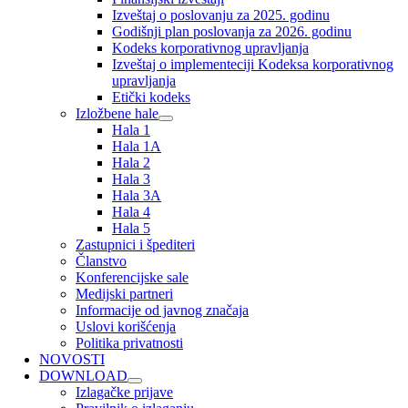
Izveštaj o poslovanju za 2025. godinu
Godišnji plan poslovanja za 2026. godinu
Kodeks korporativnog upravljanja
Izveštaj o implementeciji Kodeksa korporativnog
upravljanja
Etički kodeks
Izložbene hale
Hala 1
Hala 1A
Hala 2
Hala 3
Hala 3A
Hala 4
Hala 5
Zastupnici i špediteri
Članstvo
Konferencijske sale
Medijski partneri
Informacije od javnog značaja
Uslovi korišćenja
Politika privatnosti
NOVOSTI
DOWNLOAD
Izlagačke prijave