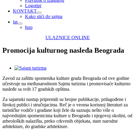
Pravilnik o izlaganju
Logotipi
KONTAKT
Kako stići do sajma
lat
ћир
ULAZNICE ONLINE
Promocija kulturnog nasleđa Beograda
View
Larger
Zavod za zaštitu spomenika kulture grada Beograda od ove godine
Image
učestvuje na međunarodnom Sajmu turizma i promovisaće kulturno
nasleđe sa svih 17 gradskih opština.
Za sajamski nastup pripremili su brojne publikacije, prilagođene i
širokoj publici i stručnjacima. Reč je o veoma korisnoj literaturi za
turističke vodiče i građane koji žele da saznaju nešto više o
najvrednijim spomenicima kulture u Beogradu i njegovoj okolini, od
arheoloških nalazišta, preko crkvenih objekata, stare narodne
arhitekture, do gradske arhitekture.