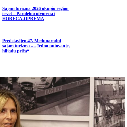
Sajam turizma 2026 okupio region
i svet – Paralelno otvorena i
HORECA-OPREMA
Predstavljen 47. Međunarodni
sajam turizma – „Jedno putovanje,
hiljadu priča“