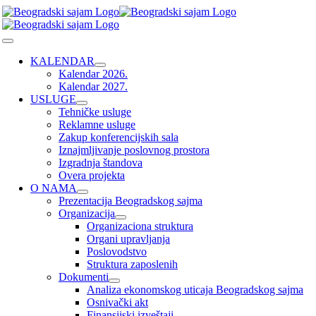
Skip
to
content
Toggle
Navigation
KALENDAR
Kalendar 2026.
Kalendar 2027.
USLUGE
Tehničke usluge
Reklamne usluge
Zakup konferencijskih sala
Iznajmljivanje poslovnog prostora
Izgradnja štandova
Overa projekta
O NAMA
Prezentacija Beogradskog sajma
Organizacija
Organizaciona struktura
Organi upravljanja
Poslovodstvo
Struktura zaposlenih
Dokumenti
Analiza ekonomskog uticaja Beogradskog sajma
Osnivački akt
Finansijski izveštaji