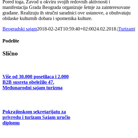
Pored toga, Zavod u okviru svojih redovnih aktivnosti i
manifestacija Grada Beograda organizuje šetnje za zainteresovane
građane. Realizuju ih stručni saradnici ove ustanove, a obuhvataju
obilaske kulturnih dobara i spomenika kulture.
Beogradski sajam
2018-02-24T10:59:40+02:00
24.02.2018.
|
Turizam
|
Podelite
Facebook
X
Tumblr
Pinterest
Email
Slično
Više od 30.000 posetilaca i 2.000
B2B susreta obeležilo 47.
Međunarodni sajam turizma
Pokrajinskom sekretarijatu za
privredu i turizam Sajam uručio
diplomu