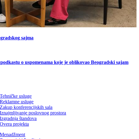
ogradskog sajma
u podkastu o uspomenama koje je oblikovao Beogradski sajam
Tehničke usluge
Reklamne usluge
Zakup konferencijskih sala
Iznajmljivanje poslovnog prostora
Izgradnja štandova
Overa projekta
Menadžment