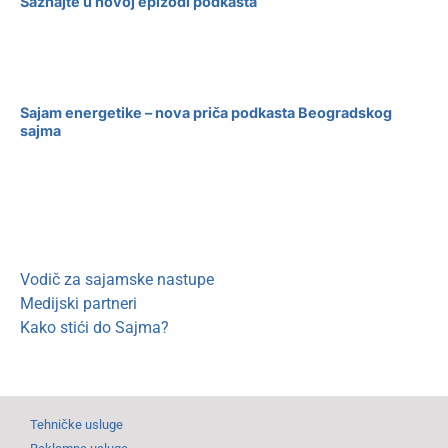
Saznajte u novoj epizodi podkasta
Sajam energetike – nova priča podkasta Beogradskog
sajma
Vodič za sajamske nastupe
Medijski partneri
Kako stići do Sajma?
Tehničke usluge