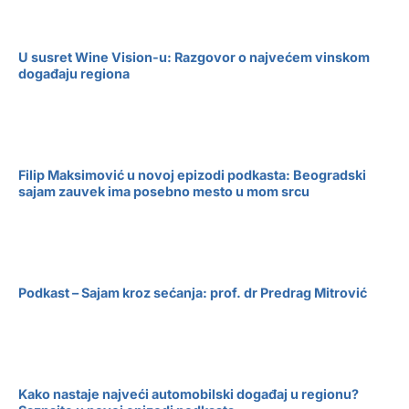
U susret Wine Vision-u: Razgovor o najvećem vinskom
događaju regiona
Filip Maksimović u novoj epizodi podkasta: Beogradski
sajam zauvek ima posebno mesto u mom srcu
Podkast – Sajam kroz sećanja: prof. dr Predrag Mitrović
Kako nastaje najveći automobilski događaj u regionu?