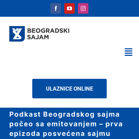
Skip
to
content
Tog
Nav
KALENDAR
USLUGE
ULAZNICE ONLINE
O NAMA
NOVOSTI
Podkast Beogradskog sajma
DOWNLOAD
počeo sa emitovanjem – prva
KONTAKT
epizoda posvećena sajmu