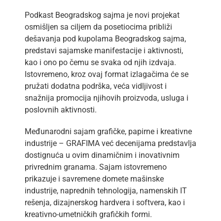
Podkast Beogradskog sajma je novi projekat
osmišljen sa ciljem da posetiocima približi
dešavanja pod kupolama Beogradskog sajma,
predstavi sajamske manifestacije i aktivnosti,
kao i ono po čemu se svaka od njih izdvaja.
Istovremeno, kroz ovaj format izlagačima će se
pružati dodatna podrška, veća vidljivost i
snažnija promocija njihovih proizvoda, usluga i
poslovnih aktivnosti.
Međunarodni sajam grafičke, papirne i kreativne
industrije – GRAFIMA već decenijama predstavlja
dostignuća u ovim dinamičnim i inovativnim
privrednim granama. Sajam istovremeno
prikazuje i savremene domete mašinske
industrije, naprednih tehnologija, namenskih IT
rešenja, dizajnerskog hardvera i softvera, kao i
kreativno-umetničkih grafičkih formi.