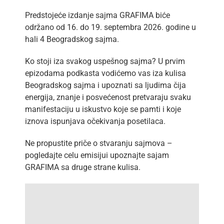
Predstojeće izdanje sajma GRAFIMA biće
održano od 16. do 19. septembra 2026. godine u
hali 4 Beogradskog sajma.
Ko stoji iza svakog uspešnog sajma? U prvim
epizodama podkasta vodićemo vas iza kulisa
Beogradskog sajma i upoznati sa ljudima čija
energija, znanje i posvećenost pretvaraju svaku
manifestaciju u iskustvo koje se pamti i koje
iznova ispunjava očekivanja posetilaca.
Ne propustite priče o stvaranju sajmova –
pogledajte celu emisijui upoznajte sajam
GRAFIMA sa druge strane kulisa.