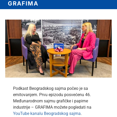
GRAFIMA
lat
View
Larger
Image
Podkast Beogradskog sajma počeo je sa
emitovanjem. Prvu epizodu posvećenu 46.
Međunarodnom sajmu grafičke i papirne
industrije – GRAFIMA možete pogledati na
YouTube kanalu Beogradskog sajma
.