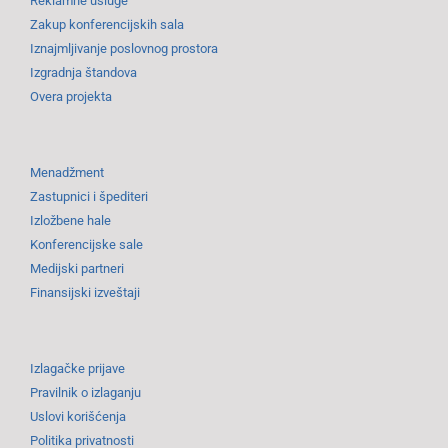
Reklamne usluge
Zakup konferencijskih sala
Iznajmljivanje poslovnog prostora
Izgradnja štandova
Overa projekta
Menadžment
Zastupnici i špediteri
Izložbene hale
Konferencijske sale
Medijski partneri
Finansijski izveštaji
Izlagačke prijave
Pravilnik o izlaganju
Uslovi korišćenja
Politika privatnosti