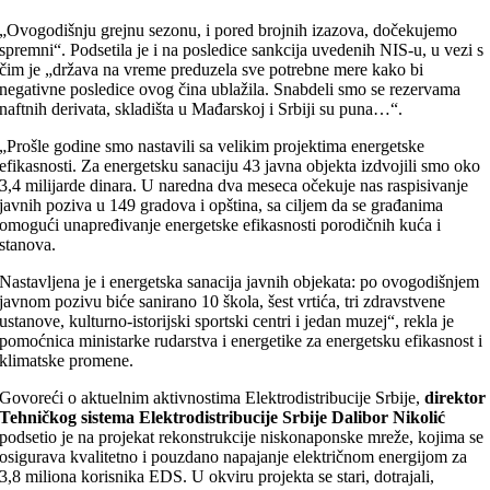
„Ovogodišnju grejnu sezonu, i pored brojnih izazova, dočekujemo
spremni“. Podsetila je i na posledice sankcija uvedenih NIS-u, u vezi s
čim je „država na vreme preduzela sve potrebne mere kako bi
negativne posledice ovog čina ublažila. Snabdeli smo se rezervama
naftnih derivata, skladišta u Mađarskoj i Srbiji su puna…“.
„Prošle godine smo nastavili sa velikim projektima energetske
efikasnosti. Za energetsku sanaciju 43 javna objekta izdvojili smo oko
3,4 milijarde dinara. U naredna dva meseca očekuje nas raspisivanje
javnih poziva u 149 gradova i opština, sa ciljem da se građanima
omogući unapređivanje energetske efikasnosti porodičnih kuća i
stanova.
Nastavljena je i energetska sanacija javnih objekata: po ovogodišnjem
javnom pozivu biće sanirano 10 škola, šest vrtića, tri zdravstvene
ustanove, kulturno-istorijski sportski centri i jedan muzej“, rekla je
pomoćnica ministarke rudarstva i energetike za energetsku efikasnost i
klimatske promene.
Govoreći o aktuelnim aktivnostima Elektrodistribucije Srbije,
direktor
Tehničkog sistema Elektrodistribucije Srbije Dalibor Nikolić
podsetio je na projekat rekonstrukcije niskonaponske mreže, kojima se
osigurava kvalitetno i pouzdano napajanje električnom energijom za
3,8 miliona korisnika EDS. U okviru projekta se stari, dotrajali,