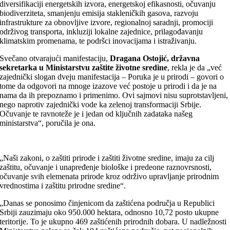
diversifikaciji energetskih izvora, energetskoj efikasnosti, očuvanju
biodiverziteta, smanjenju emisija stakleničkih gasova, razvoju
infrastrukture za obnovljive izvore, regionalnoj saradnji, promociji
održivog transporta, inkluziji lokalne zajednice, prilagođavanju
klimatskim promenama, te podršci inovacijama i istraživanju.
Svečano otvarajući manifestaciju,
Dragana Ostojić, državna
sekretarka u Ministarstvu zaštite životne sredine
, rekla je da „već
zajednički slogan dveju manifestacija – Poruka je u prirodi – govori o
tome da odgovori na mnoge izazove već postoje u prirodi i da je na
nama da ih prepoznamo i primenimo. Ovi sajmovi nisu suprotstavljeni,
nego naprotiv zajednički vode ka zelenoj transformaciji Srbije.
Očuvanje te ravnoteže je i jedan od ključnih zadataka našeg
ministarstva“, poručila je ona.
„Naši zakoni, o zaštiti prirode i zaštiti životne sredine, imaju za cilj
zaštitu, očuvanje i unapređenje biološke i predeone raznovrsnosti,
očuvanje svih elemenata prirode kroz održivo upravljanje prirodnim
vrednostima i zaštitu prirodne sredine“.
„Danas se ponosimo činjenicom da zaštićena područja u Republici
Srbiji zauzimaju oko 950.000 hektara, odnosno 10,72 posto ukupne
teritorije. To je ukupno 469 zaštićenih prirodnih dobara. U nadležnosti