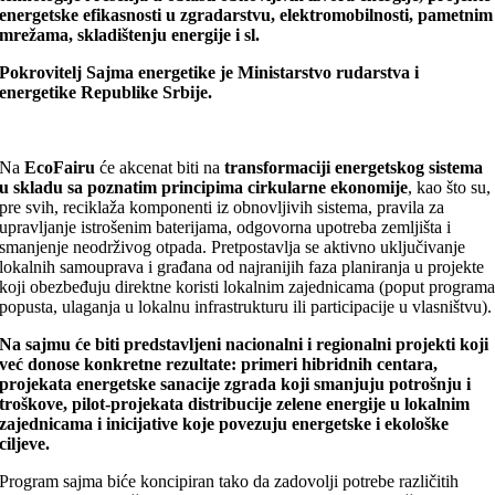
energetske efikasnosti u zgradarstvu, elektromobilnosti, pametnim
mrežama, skladištenju energije i sl.
Pokrovitelj Sajma energetike je Ministarstvo rudarstva i
energetike Republike Srbije.
Na
EcoFairu
će akcenat biti na
transformaciji energetskog sistema
u skladu sa poznatim principima cirkularne ekonomije
, kao što su,
pre svih, reciklaža komponenti iz obnovljivih sistema, pravila za
upravljanje istrošenim baterijama, odgovorna upotreba zemljišta i
smanjenje neodrživog otpada. Pretpostavlja se aktivno uključivanje
lokalnih samouprava i građana od najranijih faza planiranja u projekte
koji obezbeđuju direktne koristi lokalnim zajednicama (poput program
popusta, ulaganja u lokalnu infrastrukturu ili participacije u vlasništvu).
Na sajmu će biti predstavljeni nacionalni i regionalni projekti koji
već donose konkretne rezultate: primeri hibridnih centara,
projekata energetske sanacije zgrada koji smanjuju potrošnju i
troškove, pilot-projekata distribucije zelene energije u lokalnim
zajednicama i inicijative koje povezuju energetske i ekološke
ciljeve.
Program sajma biće koncipiran tako da zadovolji potrebe različitih