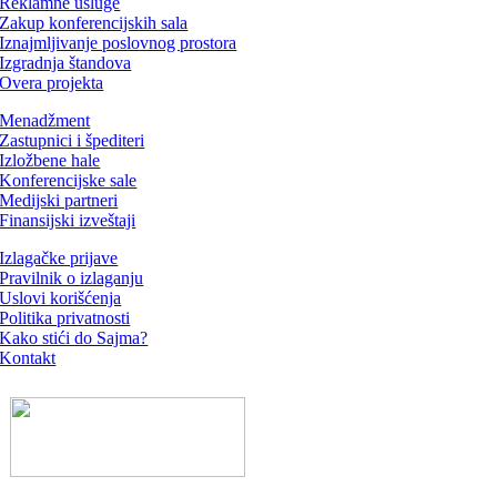
Reklamne usluge
Zakup konferencijskih sala
Iznajmljivanje poslovnog prostora
Izgradnja štandova
Overa projekta
Menadžment
Zastupnici i špediteri
Izložbene hale
Konferencijske sale
Medijski partneri
Finansijski izveštaji
Izlagačke prijave
Pravilnik o izlaganju
Uslovi korišćenja
Politika privatnosti
Kako stići do Sajma?
Kontakt