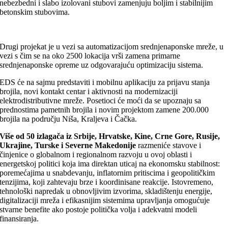
nebezbedni i slabo izolovani stubovi zamenjuju boljim i stabilnijim
betonskim stubovima.
Drugi projekat je u vezi sa automatizacijom srednjenaponske mreže, u
vezi s čim se na oko 2500 lokacija vrši zamena primarne
srednjenaponske opreme uz odgovarajuću optimizaciju sistema.
EDS će na sajmu predstaviti i mobilnu aplikaciju za prijavu stanja
brojila, novi kontakt centar i aktivnosti na modernizaciji
elektrodistributivne mreže. Posetioci će moći da se upoznaju sa
prednostima pametnih brojila i novim projektom zamene 200.000
brojila na području Niša, Kraljeva i Čačka.
Više od 50 izlagača iz Srbije, Hrvatske, Kine, Crne Gore, Rusije,
Ukrajine, Turske i Severne Makedonije
razmeniće stavove i
činjenice o globalnom i regionalnom razvoju u ovoj oblasti i
energetskoj politici koja ima direktan uticaj na ekonomsku stabilnost:
poremećajima u snabdevanju, inflatornim pritiscima i geopolitičkim
tenzijima, koji zahtevaju brze i koordinisane reakcije. Istovremeno,
tehnološki napredak u obnovljivim izvorima, skladištenju energije,
digitalizaciji mreža i efikasnijim sistemima upravljanja omogućuje
stvarne benefite ako postoje politička volja i adekvatni modeli
finansiranja.