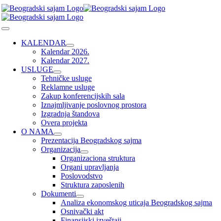
Skip
to
content
Toggle
Navigation
KALENDAR
Kalendar 2026.
Kalendar 2027.
USLUGE
Tehničke usluge
Reklamne usluge
Zakup konferencijskih sala
Iznajmljivanje poslovnog prostora
Izgradnja štandova
Overa projekta
O NAMA
Prezentacija Beogradskog sajma
Organizacija
Organizaciona struktura
Organi upravljanja
Poslovodstvo
Struktura zaposlenih
Dokumenti
Analiza ekonomskog uticaja Beogradskog sajma
Osnivački akt
Finansijski izveštaji