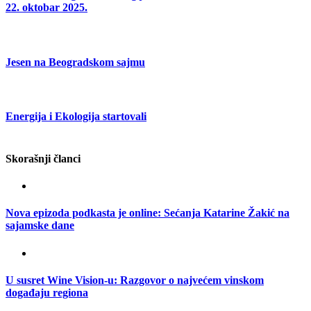
22. oktobar 2025.
Jesen na Beogradskom sajmu
Energija i Ekologija startovali
Skorašnji članci
Nova epizoda podkasta je online: Sećanja Katarine Žakić na
sajamske dane
U susret Wine Vision-u: Razgovor o najvećem vinskom
događaju regiona