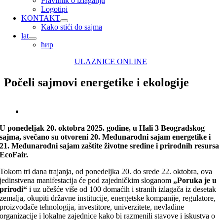
Pravilnik o izlaganju
Logotipi
KONTAKT
Kako stići do sajma
lat
ћир
ULAZNICE ONLINE
Počeli sajmovi energetike i ekologije
View
Larger
U ponedeljak 20. oktobra 2025. godine, u Hali 3 Beogradskog
Image
sajma, svečano su otvoreni 20. Međunarodni sajam energetike i
21. Međunarodni sajam zaštite životne sredine i prirodnih resursa
EcoFair.
Tokom tri dana trajanja, od ponedeljka 20. do srede 22. oktobra, ova
jedinstvena manifestacija će pod zajedničkim sloganom
„Poruka je u
prirodi“
i uz učešće više od 100 domaćih i stranih izlagača iz desetak
zemalja, okupiti državne institucije, energetske kompanije, regulatore,
proizvođače tehnologija, investitore, univerzitete, nevladine
organizacije i lokalne zajednice kako bi razmenili stavove i iskustva o