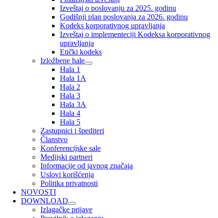
Izveštaj o poslovanju za 2025. godinu
Godišnji plan poslovanja za 2026. godinu
Kodeks korporativnog upravljanja
Izveštaj o implementeciji Kodeksa korporativnog
upravljanja
Etički kodeks
Izložbene hale
Hala 1
Hala 1A
Hala 2
Hala 3
Hala 3A
Hala 4
Hala 5
Zastupnici i špediteri
Članstvo
Konferencijske sale
Medijski partneri
Informacije od javnog značaja
Uslovi korišćenja
Politika privatnosti
NOVOSTI
DOWNLOAD
Izlagačke prijave