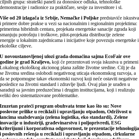
ciljnih grupa: strateški paneli za donosioce odluka, tehnološke
demonstracije i radionice za praktičare, sesije za investitore i sl.
Više od 20 izlagača iz Srbije, Nemačke i Poljske
predstaviće iskustv
i primere dobre prakse u vezi sa nacionalnim i regionalnim projektima:
primerima hibridnih centara, projekata energetske sanacije zgrada koji
smanjuju potrošnju i troškove, pilot-projekata distribucije zelene
energije u lokalnim zajednicama i inicijative koje povezuju energetske i
ekološke ciljeve.
U novoustanovljenoj ulozi grada-domaćina sajma EcoFair ove
godine je grad Kraljevo,
koji će prezentovati svoja iskustva u primeni
Lokalnog ekološkog akcionog plana zaštite životne sredine. Cilj je da
se životna sredina oslobodi negativnog uticaja ekonomskog razvoja, a
da se potpomogne takav ekonomski razvoj koji neće ostaviti negativne
posledice na životni standard i zdravlje ljudi. Ovaj plan je urađen u
saradnji sa javnim preduzećima i drugim institucijama, koji i realizuju
veliki deo sistematizovane problematike.
Izuzetan prateći program obuhvata teme kao što su: Nove
poslovne prilike u reciklaži i upravljanju otpadom, Održivost u
lancima snabdevanja (zelena logistika, eko standardi), Zelene
inovacije u industriji, građevinarstvu i poljoprivredi, ESG
kriterijumi i korporativna odgovornost, te prezentacije tehnologij
i poslovnih rešenja u reciklaži i upravljanju otpadom, cirkularne