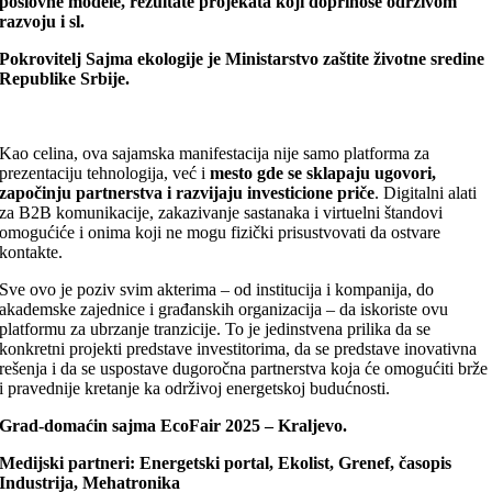
poslovne modele, rezultate projekata koji doprinose održivom
razvoju i sl.
Pokrovitelj Sajma ekologije je Ministarstvo zaštite životne sredine
Republike Srbije.
Kao celina, ova sajamska manifestacija nije samo platforma za
prezentaciju tehnologija, već i
mesto gde se sklapaju ugovori,
započinju partnerstva i razvijaju investicione priče
. Digitalni alati
za B2B komunikacije, zakazivanje sastanaka i virtuelni štandovi
omogućiće i onima koji ne mogu fizički prisustvovati da ostvare
kontakte.
Sve ovo je poziv svim akterima – od institucija i kompanija, do
akademske zajednice i građanskih organizacija – da iskoriste ovu
platformu za ubrzanje tranzicije. To je jedinstvena prilika da se
konkretni projekti predstave investitorima, da se predstave inovativna
rešenja i da se uspostave dugoročna partnerstva koja će omogućiti brže
i pravednije kretanje ka održivoj energetskoj budućnosti.
Grad-domaćin sajma EcoFair 2025 – Kraljevo.
Medijski partneri: Energetski portal, Ekolist, Grenef, časopis
Industrija, Mehatronika