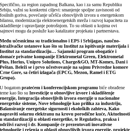
Specifično, za region zapadnog Balkana, kao i za samu Republiku
Srbiju, važni su konkretni ciljevi: smanjenje spoljne zavisnosti od
fosilnih goriva, povećanje učešća obnovljivih izvora u energetskom
bilansu, modernizacija elektroenergetskih mreža i razvoj kapaciteta za
skladištenje i upravljanje potrošnjom. To su oblasti u kojima ovi
sajmovi mogu da posluže kao katalizator projekata i partnerstava.
Među učesnicima su tradicionalno i EPS i Srbijagas, naučno-
istraživačke ustanove kao što su Institut za ispitivanje materijala i
Institut za standardizaciju… Sajamski program obogatiće i
domaće privatne kompanije
Elektrometal Green, Elektrometal
Plus, Horius, Unipro Solutions, Charge&GO, MT-Komex, Dani i
Peštan.
Beleži se i prvo učestvovanje na sajmu Privredne komore
Crne Gore, sa četiri izlagača (EPCG, Mezon, Ramel i ETG
Grupa).
U bogatom
pratećem i konferencijskom programu
biće obrađene
teme kao što su
Investicije u obnovljive izvore i skladištenje
energije, Integracija obnovljivih izvora energije u nacionalne
energetske sisteme, Nove tehnologije kao prilika za industriju,
Balansiranje energetske sigurnosti i ekoloških zahteva, Kako
napraviti solarnu elektranu na krovu porodične kuće, Aktuelnosti
u standardizaciji u oblasti energetike, te Regulativa, praksa i
održivi razvoj i dr. Kompanije će prezentovati inovativne
tehnologije i rešenja u oblasti obnovljivih izvora energije, projekte