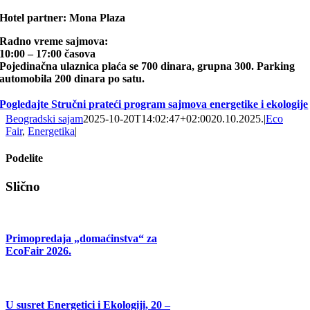
Hotel partner: Mona Plaza
Radno vreme sajmova:
10:00 – 17:00 časova
Pojedinačna ulaznica plaća se 700 dinara, grupna 300. Parking
automobila 200 dinara po satu.
Pogledajte Stručni prateći program sajmova energetike i ekologije
Beogradski sajam
2025-10-20T14:02:47+02:00
20.10.2025.
|
Eco
Fair
,
Energetika
|
Podelite
Facebook
X
Tumblr
Pinterest
Email
Slično
Primopredaja „domaćinstva“ za
EcoFair 2026.
U susret Energetici i Ekologiji, 20 –