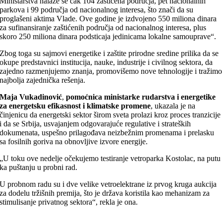
Ministarstva nalaze se čak 104 zaštićena područja, pet nacionalnih
parkova i 99 područja od nacionalnog interesa, što znači da su
proglašeni aktima Vlade. Ove godine je izdvojeno 550 miliona dinara
za sufinansiranje zaštićenih područja od nacionalnog interesa, plus
skoro 250 miliona dinara podsticaja jedinicama lokalne samouprave“.
Zbog toga su sajmovi energetike i zaštite prirodne sredine prilika da se
okupe predstavnici institucija, nauke, industrije i civilnog sektora, da
zajedno razmenjujemo znanja, promovišemo nove tehnologije i tražim
najbolja zajednička rešenja.
Maja Vukadinović
,
pomoćnica ministarke rudarstva i energetike
za energetsku efikasnost i klimatske promene
, ukazala je na
činjenicu da energetski sektor širom sveta prolazi kroz proces tranzicije
i da se Srbija, usvajanjem odgovarajuće regulative i strateških
dokumenata, uspešno prilagođava neizbežnim promenama i prelasku
sa fosilnih goriva na obnovljive izvore energije.
„U toku ove nedelje očekujemo testiranje vetroparka Kostolac, na putu
ka puštanju u probni rad.
U probnom radu su i dve velike vetroelektrane iz prvog kruga aukcija
za dodelu tržišnih premija, što je država koristila kao mehanizam za
stimulisanje privatnog sektora“, rekla je ona.