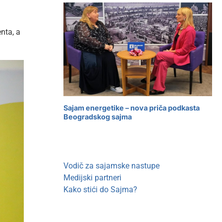
nta, a
Sajam energetike – nova priča podkasta
Beogradskog sajma
Vodič za sajamske nastupe
Medijski partneri
Kako stići do Sajma?