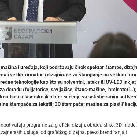
mašina i uređaja, koji podržavaju širok spektar štampe, dizajn
ima i velikoformatne (dizajnirane za štampanje na velikim for
predne tehnologije kao što su solventni, lateks ili UV-LED inkjet
 doradu (folijatorice, savijačice, štanc-mašine, laminatori…);
i kombinuju lasersko ili ploter sečenje sa sofisticiranim softve
alne štampače za tekstil; 3D štampače; mašine za plastifikaciju
buhvataju programe za grafički dizajn, obradu slika, 3D modeli
dizajnerskih usluga, od grafičkog dizajna, preko brendiranja i