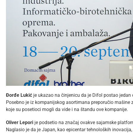
Đorđe Lukić
je ukazao na činjenicu da je Difol postao jedan 
Posebno je iz kompanijskog asortimana preporučio mašine za
koje su posetioci mogli da vide i na štandu ove kompanije.
Oliver Lepori
je podsetio na značaj ovakve sajamske platform
Naglasio je da je Japan, kao epicentar tehnoloških inovacija