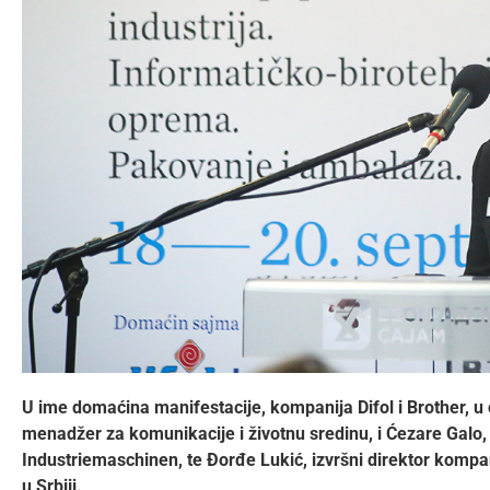
U ime domaćina manifestacije, kompanija Difol i Brother, u
menadžer za komunikacije i životnu sredinu, i Ćezare Galo,
Industriemaschinen, te Đorđe Lukić, izvršni direktor kompani
u Srbiji.