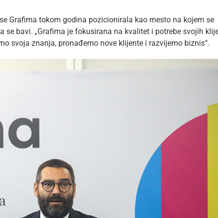
a se Grafima tokom godina pozicionirala kao mesto na kojem se
se bavi. „Grafima je fokusirana na kvalitet i potrebe svojih klije
mo svoja znanja, pronađemo nove klijente i razvijemo biznis“.