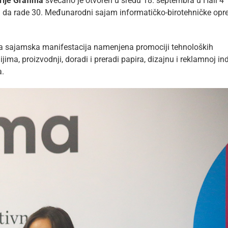
rije
Grafima
svečano je otvoren u sredu 18. septembra u Hali 4
u da rade 30. Međunarodni sajam informatičko-birotehničke op
alna sajamska manifestacija namenjena promociji tehnoloških
ma, proizvodnji, doradi i preradi papira, dizajnu i reklamnoj indu
a.