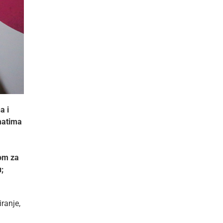
a i
matima
rom za
;
ranje,