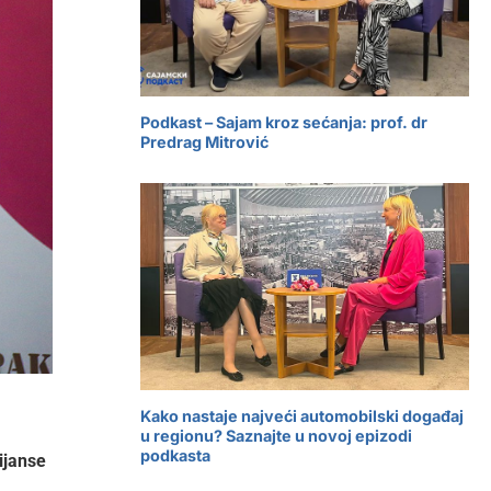
Podkast – Sajam kroz sećanja: prof. dr
Predrag Mitrović
Kako nastaje najveći automobilski događaj
u regionu? Saznajte u novoj epizodi
podkasta
ijanse