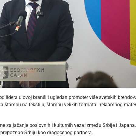
od lidera u ovoj branši i ugledan promoter više svetskih brendov
 štampu na tekstilu, štampu velikih formata i reklamnog materi
e za jačanje poslovnih i kulturnih veza između Srbije i Japana.
, prepoznao Srbiju kao dragocenog partnera.