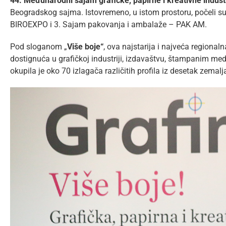
44. Međunarodni sajam grafičke, papirne i kreativne indust
Beogradskog sajma. Istovremeno, u istom prostoru, počeli s
BIROEXPO i 3. Sajam pakovanja i ambalaže – PAK AM.
Pod sloganom „
Više boje“
, ova najstarija i najveća region
dostignuća u grafičkoj industriji, izdavaštvu, štampanim mediji
okupila je oko 70 izlagača različitih profila iz desetak zemalj