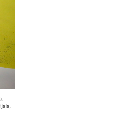
a.
jala,