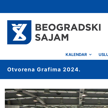
Skip
to
content
KALENDAR
USL
Otvorena Grafima 2024.
View
Larger
Image