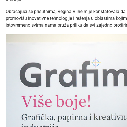
Obraćajući se prisutnima, Regina Vilhelm je konstatovala d
promovišu inovativne tehnologije i rešenja u oblastima kojima 
istovremeno svima nama pruža priliku da svi zajedno proširi