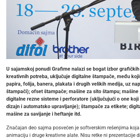
U sajamskoj ponudi Grafime nalazi se bogat izbor grafičkih 
kreativnih potreba, uključuje digitalne štampače, među koj
papira, folija, banera, plakata i drugih velikih medija, uz na
štampači); ofset štampače; mašine za sito štampu; mašine za
digitalne rezne sisteme i perforatore (uključujući o one koj
dizajn i automatsko upravljanje); štampače za etikete; digit
mašine za savijanje i heftanje itd.
Značajan deo sajma posvećen je softverskim rešenjima koja o
animaciju i druge kreativne alate. Nisu retke ni prezentacije 