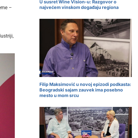
U susret Wine Vision-u: Razgovor o
reme –
najvećem vinskom događaju regiona
striji,
Filip Maksimović u novoj epizodi podkasta:
Beogradski sajam zauvek ima posebno
mesto u mom srcu