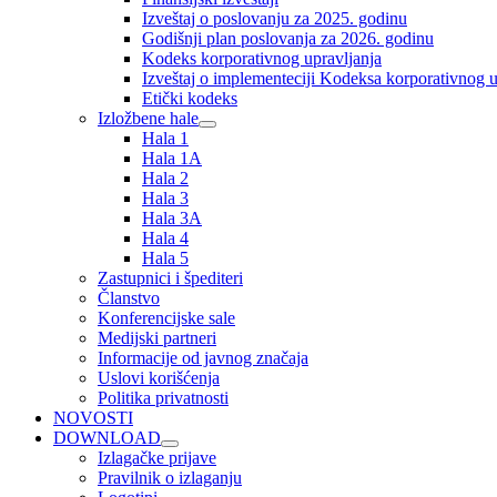
Izveštaj o poslovanju za 2025. godinu
Godišnji plan poslovanja za 2026. godinu
Kodeks korporativnog upravljanja
Izveštaj o implementeciji Kodeksa korporativnog u
Etički kodeks
Izložbene hale
Hala 1
Hala 1A
Hala 2
Hala 3
Hala 3A
Hala 4
Hala 5
Zastupnici i špediteri
Članstvo
Konferencijske sale
Medijski partneri
Informacije od javnog značaja
Uslovi korišćenja
Politika privatnosti
NOVOSTI
DOWNLOAD
Izlagačke prijave
Pravilnik o izlaganju