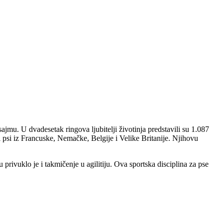
mu. U dvadesetak ringova ljubitelji životinja predstavili su 1.087
i psi iz Francuske, Nemačke, Belgije i Velike Britanije. Njihovu
 privuklo je i takmičenje u agilitiju. Ova sportska disciplina za pse