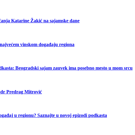
ećanja Katarine Žakić na sajamske dane
 najvećem vinskom događaju regiona
odkasta: Beogradski sajam zauvek ima posebno mesto u mom srcu
 dr Predrag Mitrović
ogađaj u regionu? Saznajte u novoj epizodi podkasta