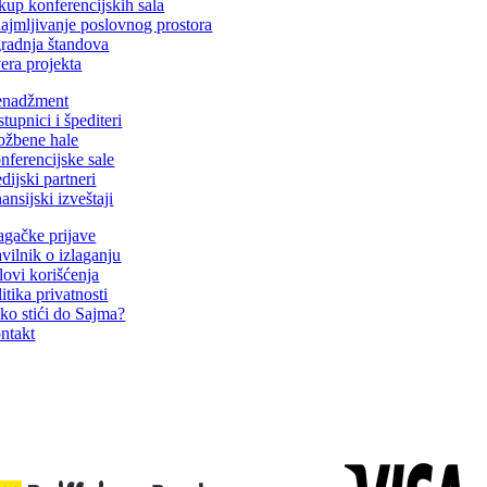
kup konferencijskih sala
najmljivanje poslovnog prostora
gradnja štandova
era projekta
nadžment
tupnici i špediteri
ložbene hale
nferencijske sale
dijski partneri
ansijski izveštaji
lagačke prijave
avilnik o izlaganju
lovi korišćenja
itika privatnosti
ko stići do Sajma?
ntakt