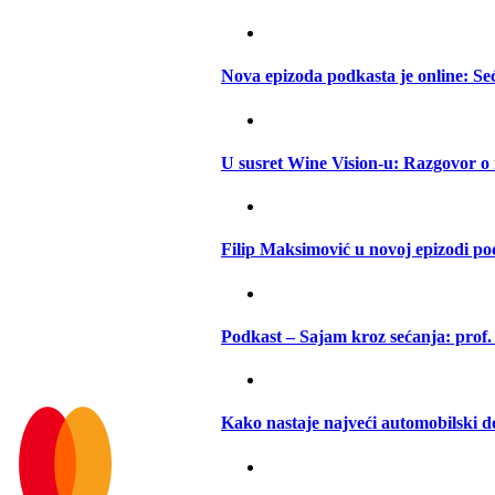
Nova epizoda podkasta je online: S
U susret Wine Vision-u: Razgovor o
Filip Maksimović u novoj epizodi p
Podkast – Sajam kroz sećanja: prof.
Kako nastaje najveći automobilski d