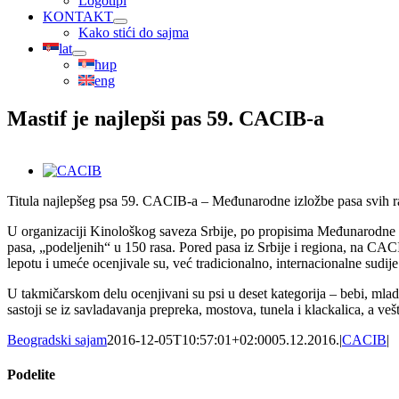
Logotipi
KONTAKT
Kako stići do sajma
lat
ћир
eng
Mastif je najlepši pas 59. CACIB-a
View
Larger
Titula najlepšeg psa 59. CACIB-a – Međunarodne izložbe pasa svih ras
Image
U organizaciji Kinološkog saveza Srbije, po propisima Međunarodne ki
pasa, „podeljenih“ u 150 rasa. Pored pasa iz Srbije i regiona, na CAC
lepotu i umeće ocenjivale su, već tradicionalno, internacionalne sudije
U takmičarskom delu ocenjivani su psi u deset kategorija – bebi, mladi,
sastoji se iz savladavanja prepreka, mostova, tunela i klackalica, a vešt
Beogradski sajam
2016-12-05T10:57:01+02:00
05.12.2016.
|
CACIB
|
Podelite