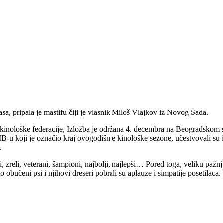
a, pripala je mastifu čiji je vlasnik Miloš Vlajkov iz Novog Sada.
nološke federacije, Izložba je održana 4. decembra na Beogradskom saj
IB-u koji je označio kraj ovogodišnje kinološke sezone, učestvovali su 
.
 zreli, veterani, šampioni, najbolji, najlepši… Pored toga, veliku pažnju
o obučeni psi i njihovi dreseri pobrali su aplauze i simpatije posetilaca.