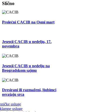
Facebook
X
Tumblr
Pinterest
Email
Slično
Prolećni CACIB na Osmi mart
Jesenji CACIB u nedelju, 17.
novembra
Jesenji CACIB u nedelju na
Beogradskom sajmu
Dresirani ili razmaženi, ljubimci
osvajaju srca
hničke usluge
klamne usluge