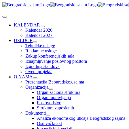
Skip
to
content
Toggle
Navigation
KALENDAR
Kalendar 2026.
Kalendar 2027.
USLUGE
Tehničke usluge
Reklamne usluge
Zakup konferencijskih sala
Iznajmljivanje poslovnog prostora
Izgradnja štandova
Overa projekta
O NAMA
Prezentacija Beogradskog sajma
Organizacija
Organizaciona struktura
Organi upravljanja
Poslovodstvo
Struktura zaposlenih
Dokumenti
Analiza ekonomskog uticaja Beogradskog sajma
Osnivački akt
Finansijski izveštaji