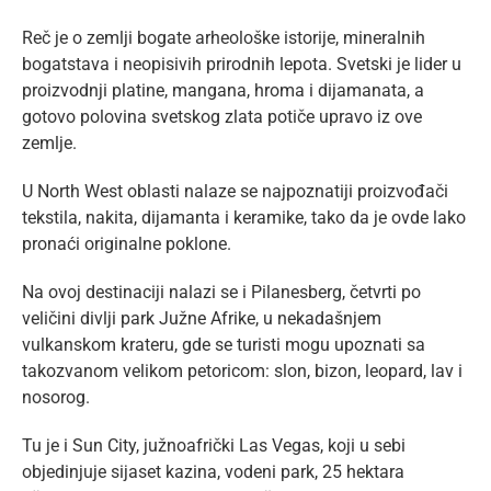
Reč je o zemlji bogate arheološke istorije, mineralnih
bogatstava i neopisivih prirodnih lepota. Svetski je lider u
proizvodnji platine, mangana, hroma i dijamanata, a
gotovo polovina svetskog zlata potiče upravo iz ove
zemlje.
U North West oblasti nalaze se najpoznatiji proizvođači
tekstila, nakita, dijamanta i keramike, tako da je ovde lako
pronaći originalne poklone.
Na ovoj destinaciji nalazi se i Pilanesberg, četvrti po
veličini divlji park Južne Afrike, u nekadašnjem
vulkanskom krateru, gde se turisti mogu upoznati sa
takozvanom velikom petoricom: slon, bizon, leopard, lav i
nosorog.
Tu je i Sun City, južnoafrički Las Vegas, koji u sebi
objedinjuje sijaset kazina, vodeni park, 25 hektara