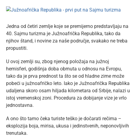
lat
View
Larger
Image
Jedna od četiri zemlje koje se premijerno predstavljaju na
40. Sajmu turizma je Južnoafrička Republika, tako da
njihov štand, i novine za naše područje, svakako ne treba
propustiti.
U ovoj zemlji su, zbog njenog položaja na južnoj
hemisferi, godišnja doba obrnuta u odnosu na Evropu,
tako da je prva prednost ta što se od hladne zime može
pobeći u južnoafričko leto. Iako je Južnoafrička Republika
udaljena skoro osam hiljada kilometara od Srbije, nalazi u
istoj vremenskoj zoni. Procedura za dobijanje vize je vrlo
jednostavna.
A ono što tamo čeka turiste teško je dočarati rečima –
eksplozija boja, mirisa, ukusa i jedinstvenih, neponovljivih
trenutaka.