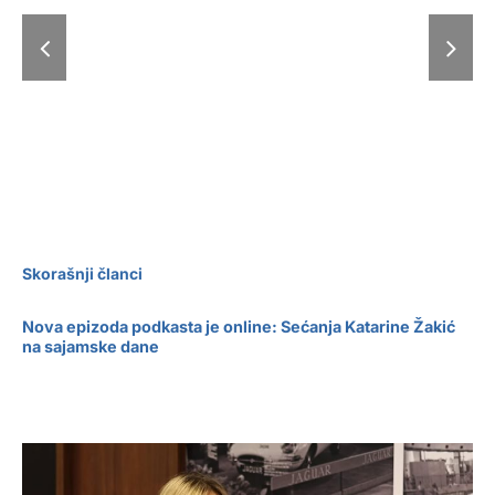
susreta
tu
obeležilo
Sa
47.
ur
Međunarodni
di
sajam
turizma
Skorašnji članci
Nova epizoda podkasta je online: Sećanja Katarine Žakić
na sajamske dane