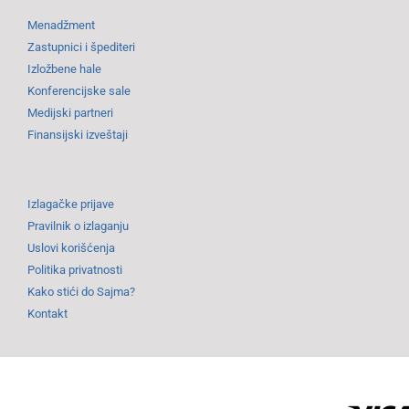
Menadžment
Zastupnici i špediteri
Izložbene hale
Konferencijske sale
Medijski partneri
Finansijski izveštaji
Izlagačke prijave
Pravilnik o izlaganju
Uslovi korišćenja
Politika privatnosti
Kako stići do Sajma?
Kontakt