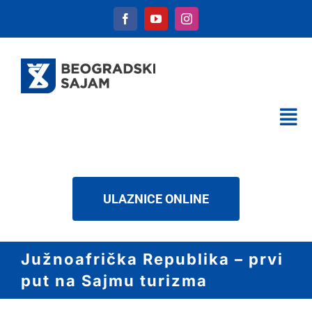
Skip
to
content
Tog
Nav
KALENDAR
USLUGE
ULAZNICE ONLINE
O NAMA
NOVOSTI
Južnoafrička Republika – prvi
DOWNLOAD
put na Sajmu turizma
KONTAKT