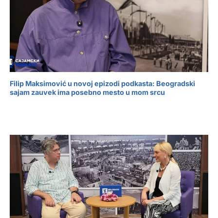
Filip Maksimović u novoj epizodi podkasta: Beogradski
sajam zauvek ima posebno mesto u mom srcu