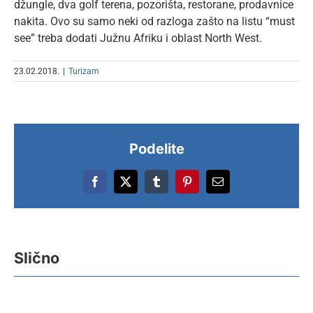
džungle, dva golf terena, pozorišta, restorane, prodavnice
nakita. Ovo su samo neki od razloga zašto na listu “must
see” treba dodati Južnu Afriku i oblast North West.
23.02.2018.
|
Turizam
Podelite
Više
Facebook
X
Tumblr
Pinterest
Email
od
30.000
Po
posetilaca
se
Slično
i
za
2.000
pr
B2B
i