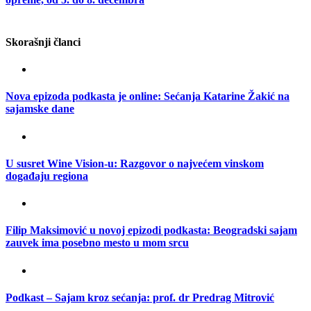
Skorašnji članci
Nova epizoda podkasta je online: Sećanja Katarine Žakić na
sajamske dane
U susret Wine Vision-u: Razgovor o najvećem vinskom
događaju regiona
Filip Maksimović u novoj epizodi podkasta: Beogradski sajam
zauvek ima posebno mesto u mom srcu
Podkast – Sajam kroz sećanja: prof. dr Predrag Mitrović