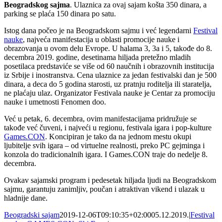
Beogradskog sajma
. Ulaznica za ovaj sajam košta 350 dinara, a
parking se plaća 150 dinara po satu.
Istog dana počeo je na Beogradskom sajmu i već legendarni
Festival
nauke
, najveća manifestacija u oblasti promocije nauke i
obrazovanja u ovom delu Evrope. U halama 3, 3a i 5, takođe do 8.
decembra 2019. godine, desetinama hiljada pretežno mladih
posetilaca predstaviće se više od 60 naučnih i obrazovnih institucija
iz Srbije i inostranstva. Cena ulaznice za jedan festivalski dan je 500
dinara, a deca do 5 godina starosti, uz pratnju roditelja ili staratelja,
ne plaćaju ulaz. Organizator Festivala nauke je Centar za promociju
nauke i umetnosti Fenomen doo.
Već u petak, 6. decembra, ovim manifestacijama pridružuje se
takođe već čuveni, i najveći u regionu, festivala igara i pop-kulture
Games.CON
. Koncipiran je tako da na jednom mestu okupi
ljubitelje svih igara – od virtuelne realnosti, preko PC gejminga i
konzola do tradicionalnih igara. I Games.CON traje do nedelje 8.
decembra.
Ovakav sajamski program i pedesetak hiljada ljudi na Beogradskom
sajmu, garantuju zanimljiv, poučan i atraktivan vikend i ulazak u
hladnije dane.
Beogradski sajam
2019-12-06T09:10:35+02:00
05.12.2019.
|
Festival