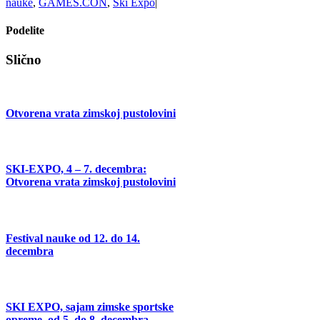
nauke
,
GAMES.CON
,
Ski Expo
|
Podelite
Facebook
X
Tumblr
Pinterest
Email
Slično
Otvorena vrata zimskoj pustolovini
SKI-EXPO, 4 – 7. decembra:
Otvorena vrata zimskoj pustolovini
Festival nauke od 12. do 14.
decembra
SKI EXPO, sajam zimske sportske
opreme, od 5. do 8. decembra