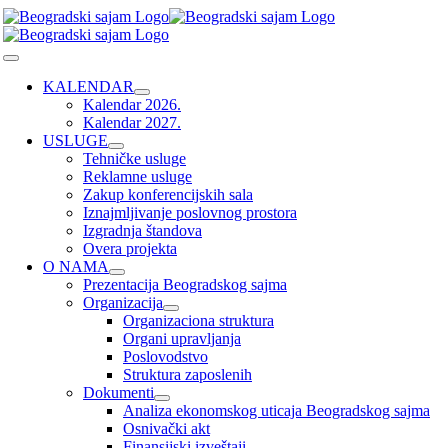
Skip
to
content
Toggle
Navigation
KALENDAR
Kalendar 2026.
Kalendar 2027.
USLUGE
Tehničke usluge
Reklamne usluge
Zakup konferencijskih sala
Iznajmljivanje poslovnog prostora
Izgradnja štandova
Overa projekta
O NAMA
Prezentacija Beogradskog sajma
Organizacija
Organizaciona struktura
Organi upravljanja
Poslovodstvo
Struktura zaposlenih
Dokumenti
Analiza ekonomskog uticaja Beogradskog sajma
Osnivački akt
Finansijski izveštaji