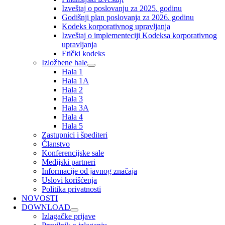
Izveštaj o poslovanju za 2025. godinu
Godišnji plan poslovanja za 2026. godinu
Kodeks korporativnog upravljanja
Izveštaj o implementeciji Kodeksa korporativnog
upravljanja
Etički kodeks
Izložbene hale
Hala 1
Hala 1A
Hala 2
Hala 3
Hala 3A
Hala 4
Hala 5
Zastupnici i špediteri
Članstvo
Konferencijske sale
Medijski partneri
Informacije od javnog značaja
Uslovi korišćenja
Politika privatnosti
NOVOSTI
DOWNLOAD
Izlagačke prijave