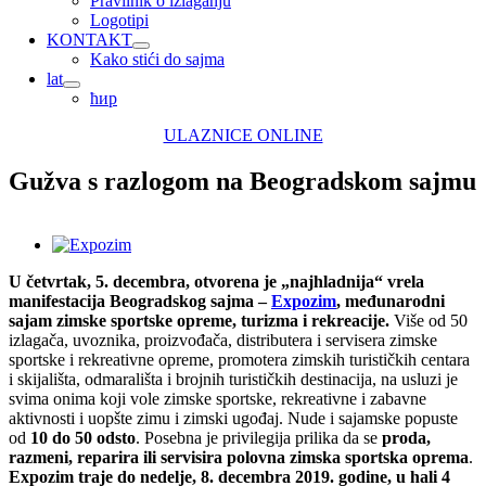
Pravilnik o izlaganju
Logotipi
KONTAKT
Kako stići do sajma
lat
ћир
ULAZNICE ONLINE
Gužva s razlogom na Beogradskom sajmu
View
Larger
U četvrtak, 5. decembra, otvorena je „najhladnija“ vrela
Image
manifestacija Beogradskog sajma –
Expozim
, međunarodni
sajam zimske sportske opreme, turizma i rekreacije.
Više od 50
izlagača, uvoznika, proizvođača, distributera i servisera zimske
sportske i rekreativne opreme, promotera zimskih turističkih centara
i skijališta, odmarališta i brojnih turističkih destinacija, na usluzi je
svima onima koji vole zimske sportske, rekreativne i zabavne
aktivnosti i uopšte zimu i zimski ugođaj. Nude i sajamske popuste
od
10 do 50 odsto
. Posebna je privilegija prilika da se
proda,
razmeni, reparira ili servisira polovna zimska sportska oprema
.
Expozim traje do nedelje, 8. decembra 2019. godine, u hali 4