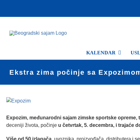
Skip
to
content
KALENDAR
US
Ekstra zima počinje sa Expozimom
View
Larger
Image
Expozim,
međunarodni sajam zimske sportske opreme, tur
deceniji života, počinje
u četvrtak, 5. decembra, i trajaće
Više od 50 izlagača
, uvoznika, proizvođača, distributera i 