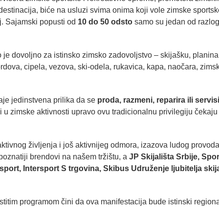
kih destinacija, biće na usluzi svima onima koji vole zimske sportsk
aj. Sajamski popusti od
10 do 50 odsto
samo su jedan od razlo
 dovoljno za istinsko zimsko zadovoljstvo – skijašku, planina
rdova, cipela, vezova, ski-odela, rukavica, kapa, naočara, zims
je jedinstvena prilika da se
proda, r
azmeni, reparira ili servis
ci u zimske aktivnosti upravo ovu tradicionalnu privilegiju čekaju
tivnog življenja i još aktivnijeg odmora, izazova ludog provoda
jpoznatiji brendovi na našem tržištu, a
JP Skijališta Srbije, Spor
ort, Intersport S trgovina, Skibus Udruženje ljubitelja skij
stitim programom čini da ova manifestacija bude istinski regiona