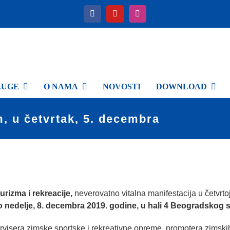
LUGE
O NAMA
NOVOSTI
DOWNLOAD
, u četvrtak, 5. decembra
izma i rekreacije,
neverovatno vitalna manifestacija u četvrto
 do nedelje, 8. decembra 2019. godine, u hali 4 Beogradskog 
servisera zimske sportske i rekreativne opreme, promotera zimski