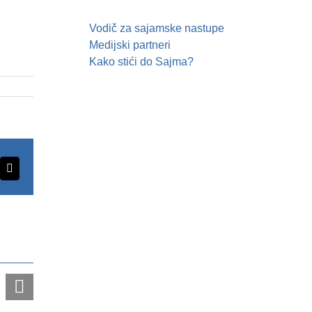
Vodič za sajamske nastupe
Medijski partneri
Kako stići do Sajma?
erest
Email
Sa
Expo-
zimom
u