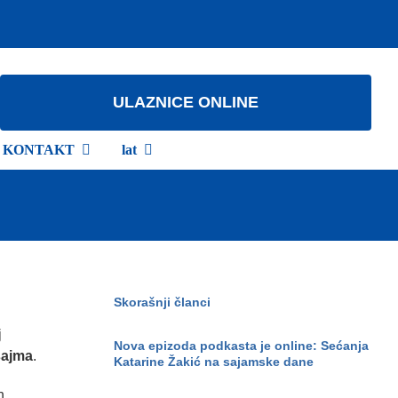
ULAZNICE ONLINE
KONTAKT
lat
Skorašnji članci
j
Nova epizoda podkasta je online: Sećanja
sajma
.
Katarine Žakić na sajamske dane
h