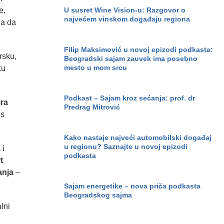
U susret Wine Vision-u: Razgovor o
e,
najvećem vinskom događaju regiona
ga da
Filip Maksimović u novoj epizodi podkasta:
rsku,
Beogradski sajam zauvek ima posebno
mesto u mom srcu
ku
Podkast – Sajam kroz sećanja: prof. dr
ira
Predrag Mitrović
 s
Kako nastaje najveći automobilski događaj
u regionu? Saznajte u novoj epizodi
 i
podkasta
t
anja
–
Sajam energetike – nova priča podkasta
Beogradskog sajma
lni