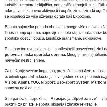
turističkih centara i skijališta, odmarališta i brojnih turistič
rekreativne i zabavne aktivnosti i uopšte zimu i zimski ugođ
se posetioci za više uživanja obrate baš Expozimu.
Bogata sajamska ponuda obuhvata mnogo više od svega što je
fitnes i kamp opremu, najnovije modele skija, sanki, snow-bo
sportsku odeću i obuću, turističke aranžmane, ski-pasove.
Poseban ton ovoj sajamskoj manifestaciji posvećenoj zimi da
polovna zimska sportska oprema
. Mnogi pravi zaljubljeni
najvećim nestrpljenjem.
Za održanje svečarskog duha, praznične atmosfere, radosti ak
ozbiljnih sportskih iskušenja i ove godine će se pobrinuti na
Vision,
Alpina YUG, N Sport,
Beo-sport System, Markoni sp
samo su neki od njih.
Suorganizator Expozima –
Asocijacija „Sport za sve“
– vla
praznik za prijatelje sporta, skijanja i zimske rekreacije.