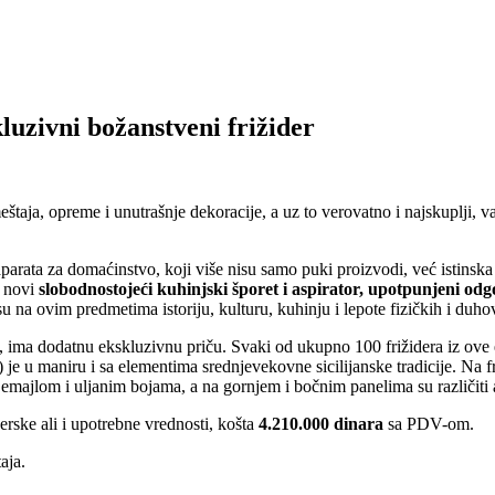
uzivni božanstveni frižider
ja, opreme i unutrašnje dekoracije, a uz to verovatno i najskuplji, va
aparata za domaćinstvo, koji više nisu samo puki proizvodi, već istins
i novi
slobodnostojeći kuhinjski šporet i aspirator, upotpunjeni o
u na ovim predmetima istoriju, kulturu, kuhinju i lepote fizičkih i duho
 ima dodatnu ekskluzivnu priču. Svaki od ukupno 100 frižidera iz ove e
 je u maniru i sa elementima srednjevekovne sicilijanske tradicije. Na 
majlom i uljanim bojama, a na gornjem i bočnim panelima su različiti alego
rske ali i upotrebne vrednosti, košta
4.210.000 dinara
sa PDV-om.
aja.