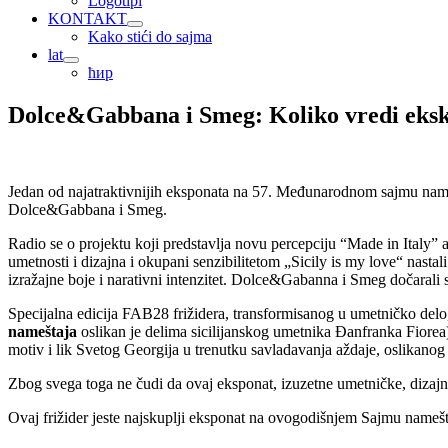
Logotipi
KONTAKT
Kako stići do sajma
lat
ћир
Dolce&Gabbana i Smeg: Koliko vredi ekskl
Jedan od najatraktivnijih eksponata na 57. Međunarodnom sajmu namešta
Dolce&Gabbana i Smeg.
Radio se o projektu koji predstavlja novu percepciju “Made in Italy” 
umetnosti i dizajna i okupani senzibilitetom „Sicily is my love“ nastal
izražajne boje i narativni intenzitet. Dolce&Gabanna i Smeg dočarali s
Specijalna edicija FAB28 frižidera, transformisanog u umetničko delo,
nameštaja
oslikan je delima sicilijanskog umetnika Đanfranka Fiorea)
motiv i lik Svetog Georgija u trenutku savladavanja aždaje, oslikanog e
Zbog svega toga ne čudi da ovaj eksponat, izuzetne umetničke, dizajne
Ovaj frižider jeste najskuplji eksponat na ovogodišnjem Sajmu namešt