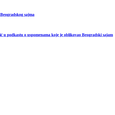
a Beogradskog sajma
čić u podkastu o uspomenama koje je oblikovao Beogradski sajam