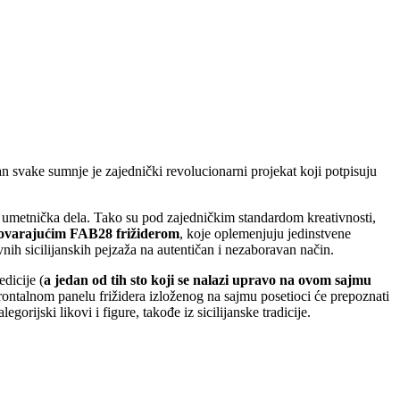
n svake sumnje je zajednički revolucionarni projekat koji potpisuju
ka umetnička dela. Tako su pod zajedničkim standardom kreativnosti,
dgovarajućim FAB28 frižiderom
, koje oplemenjuju jedinstvene
vnih sicilijanskih pejzaža na autentičan i nezaboravan način.
dicije (
a jedan od tih sto koji se nalazi upravo na ovom sajmu
frontalnom panelu frižidera izloženog na sajmu posetioci će prepoznati
rijski likovi i figure, takođe iz sicilijanske tradicije.