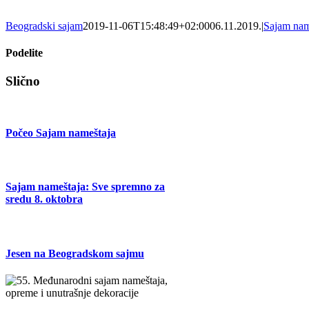
Beogradski sajam
2019-11-06T15:48:49+02:00
06.11.2019.
|
Sajam nam
Podelite
Facebook
X
Tumblr
Pinterest
Email
Slično
Počeo Sajam nameštaja
Sajam nameštaja: Sve spremno za
sredu 8. oktobra
Jesen na Beogradskom sajmu