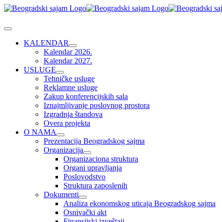
Skip
to
content
Toggle
Navigation
KALENDAR
Kalendar 2026.
Kalendar 2027.
USLUGE
Tehničke usluge
Reklamne usluge
Zakup konferencijskih sala
Iznajmljivanje poslovnog prostora
Izgradnja štandova
Overa projekta
O NAMA
Prezentacija Beogradskog sajma
Organizacija
Organizaciona struktura
Organi upravljanja
Poslovodstvo
Struktura zaposlenih
Dokumenti
Analiza ekonomskog uticaja Beogradskog sajma
Osnivački akt
Finansijski izveštaji