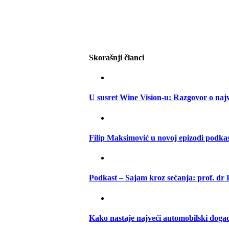
Skorašnji članci
U susret Wine Vision-u: Razgovor o na
Filip Maksimović u novoj epizodi podk
Podkast – Sajam kroz sećanja: prof. dr
Kako nastaje najveći automobilski događ