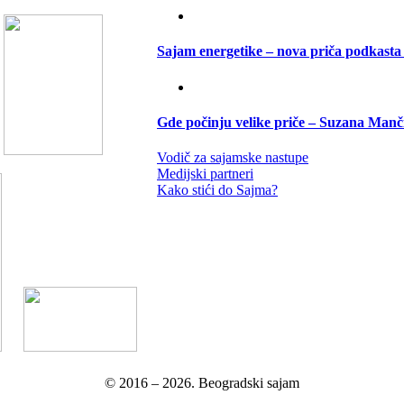
Sajam energetike – nova priča podkast
Gde počinju velike priče – Suzana Man
Vodič za sajamske nastupe
Medijski partneri
Kako stići do Sajma?
© 2016 –
2026.
Beogradski sajam