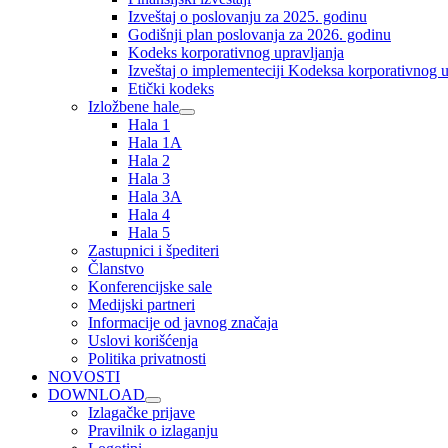
Izveštaj o poslovanju za 2025. godinu
Godišnji plan poslovanja za 2026. godinu
Kodeks korporativnog upravljanja
Izveštaj o implementeciji Kodeksa korporativnog u
Etički kodeks
Izložbene hale
Hala 1
Hala 1A
Hala 2
Hala 3
Hala 3A
Hala 4
Hala 5
Zastupnici i špediteri
Članstvo
Konferencijske sale
Medijski partneri
Informacije od javnog značaja
Uslovi korišćenja
Politika privatnosti
NOVOSTI
DOWNLOAD
Izlagačke prijave
Pravilnik o izlaganju