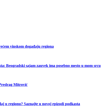
jvećem vinskom događaju regiona
asta: Beogradski sajam zauvek ima posebno mesto u mom srcu
 Predrag Mitrović
aj u regionu? Saznajte u novoj epizodi podkasta