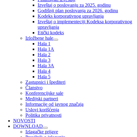
Izveštaj o poslovanju za 2025. godinu
Godišnji plan poslovanja za 2026. godinu
Kodeks korporativnog upravljanja
Izveštaj o implementeciji Kodeksa korporativnog
upravljanja
Etički kodeks
Izložbene hale
Hala 1
Hala 1A
Hala 2
Hala 3
Hala 3A
Hala 4
Hala 5
Zastupnici i špediteri
Članstvo
Konferencijske sale
Medijski partneri
Informacije od javnog značaja
Uslovi korišćenja
Politika privatnosti
NOVOSTI
DOWNLOAD
Izlagačke prijave