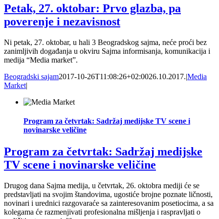
Petak, 27. oktobar: Prvo glazba, pa
poverenje i nezavisnost
Ni petak, 27. oktobar, u hali 3 Beogradskog sajma, neće proći bez
zanimljivih događanja u okviru Sajma informisanja, komunikacija i
medija “Media market”.
Beogradski sajam
2017-10-26T11:08:26+02:00
26.10.2017.
|
Media
Market
|
Program za četvrtak: Sadržaj medijske TV scene i
novinarske veličine
Program za četvrtak: Sadržaj medijske
TV scene i novinarske veličine
Drugog dana Sajma medija, u četvrtak, 26. oktobra mediji će se
predstavljati na svojim štandovima, ugostiće brojne poznate ličnosti,
novinari i urednici razgovaraće sa zainteresovanim posetiocima, a sa
kolegama će razmenjivati profesionalna mišljenja i raspravljati o