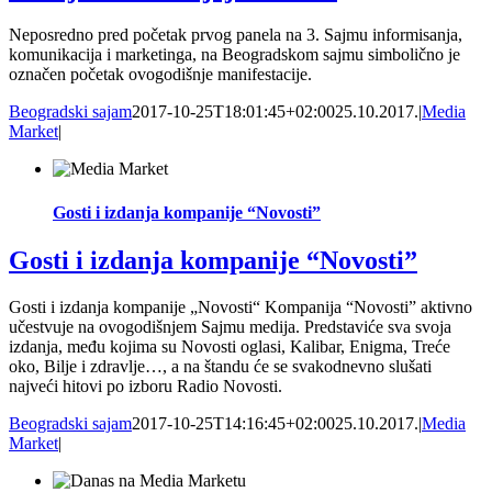
Neposredno pred početak prvog panela na 3. Sajmu informisanja,
komunikacija i marketinga, na Beogradskom sajmu simbolično je
označen početak ovogodišnje manifestacije.
Beogradski sajam
2017-10-25T18:01:45+02:00
25.10.2017.
|
Media
Market
|
Gosti i izdanja kompanije “Novosti”
Gosti i izdanja kompanije “Novosti”
Gosti i izdanja kompanije „Novosti“ Kompanija “Novosti” aktivno
učestvuje na ovogodišnjem Sajmu medija. Predstaviće sva svoja
izdanja, među kojima su Novosti oglasi, Kalibar, Enigma, Treće
oko, Bilje i zdravlje…, a na štandu će se svakodnevno slušati
najveći hitovi po izboru Radio Novosti.
Beogradski sajam
2017-10-25T14:16:45+02:00
25.10.2017.
|
Media
Market
|