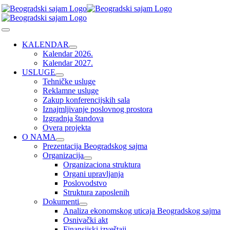
Skip
to
content
Toggle
Navigation
KALENDAR
Kalendar 2026.
Kalendar 2027.
USLUGE
Tehničke usluge
Reklamne usluge
Zakup konferencijskih sala
Iznajmljivanje poslovnog prostora
Izgradnja štandova
Overa projekta
O NAMA
Prezentacija Beogradskog sajma
Organizacija
Organizaciona struktura
Organi upravljanja
Poslovodstvo
Struktura zaposlenih
Dokumenti
Analiza ekonomskog uticaja Beogradskog sajma
Osnivački akt
Finansijski izveštaji