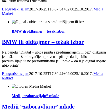
različitim temama i dilemama.
Beogradski sajam
2017-10-25T18:07:54+02:00
25.10.2017.
|
Media
Market
|
BMW ili oldtajmer – težak izbor
BMW ili oldtajmer – težak izbor
Na panelu “Digital – ubica printa s predumišljajem ili bez” diskusija
je otišla u nešto drugačijem pravcu – pitanje da li je bilo
predumišljaja ili ne preformulisano je u novo – da li je digital uopšte
ubio print?
Beogradski sajam
2017-10-25T17:39:44+02:00
25.10.2017.
|
Media
Market
|
Mediji “zaboravljaju” mlade
Mediji “zaboravljaju” mlade