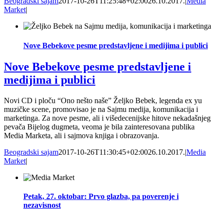
Beogradski sajam
2017-10-26T11:25:48+02:00
26.10.2017.
|
Media
Market
|
Nove Bebekove pesme predstavljene i medijima i publici
Nove Bebekove pesme predstavljene i
medijima i publici
Novi CD i ploču “Ono nešto naše” Željko Bebek, legenda ex yu
muzičke scene, promovisao je na Sajmu medija, komunikacija i
marketinga. Za nove pesme, ali i višedecenijske hitove nekadašnjeg
pevača Bijelog dugmeta, veoma je bila zainteresovana publika
Media Marketa, ali i sajmova knjiga i obrazovanja.
Beogradski sajam
2017-10-26T11:30:45+02:00
26.10.2017.
|
Media
Market
|
Petak, 27. oktobar: Prvo glazba, pa poverenje i
nezavisnost