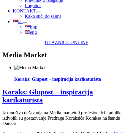
Pravilnik o izlaganju
Logotipi
KONTAKT
Kako stići do sajma
lat
ћир
eng
ULAZNICE ONLINE
Media Market
Koraks: Glupost – inspiracija karikaturista
Koraks: Glupost – inspiracija
karikaturista
Iz mnoštva dešavanja na Media marketu i profesionalci i publika
izdvojili su gostaovanje Predraga Koraksića Koraksa na štandu
Danasa.