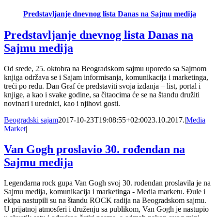
Predstavljanje dnevnog lista Danas na Sajmu medija
Predstavljanje dnevnog lista Danas na
Sajmu medija
Od srede, 25. oktobra na Beogradskom sajmu uporedo sa Sajmom
knjiga održava se i Sajam informisanja, komunikacija i marketinga,
treći po redu. Dan Graf će predstaviti svoja izdanja – list, portal i
knjige, a kao i svake godine, sa čitaocima će se na štandu družiti
novinari i urednici, kao i njihovi gosti.
Beogradski sajam
2017-10-23T19:08:55+02:00
23.10.2017.
|
Media
Market
|
Van Gogh proslavio 30. rođendan na
Sajmu medija
Legendarna rock gupa Van Gogh svoj 30. rođendan proslavila je na
Sajmu medija, komunikacija i marketinga - Media marketu. Đule i
ekipa nastupili su na štandu ROCK radija na Beogradskom sajmu.
U prijatnoj atmosferi i druženju sa publikom, Van Gogh je nastupio