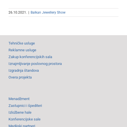
26.10.2021.
|
Balkan Jewellery Show
Tehničke usluge
Reklamne usluge
Zakup konferencijskih sala
Iznajmljivanje poslovnog prostora
Izgradnja štandova
Overa projekta
Menadžment
Zastupnici i špediteri
Izložbene hale
Konferencijske sale
Medijski partneri