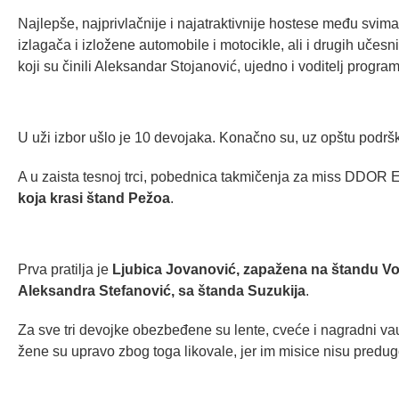
Najlepše, najprivlačnije i najatraktivnije hostese među svi
izlagača i izložene automobile i motocikle, ali i drugih učesn
koji su činili Aleksandar Stojanović, ujedno i voditelj program
U uži izbor ušlo je 10 devojaka. Konačno su, uz opštu podršku
A u zaista tesnoj trci, pobednica takmičenja za miss DDOR
koja krasi štand Pežoa
.
Prva pratilja je
Ljubica Jovanović, zapažena na štandu V
Aleksandra Stefanović, sa štanda Suzukija
.
Za sve tri devojke obezbeđene su lente, cveće i nagradni vauče
žene su upravo zbog toga likovale, jer im misice nisu predug