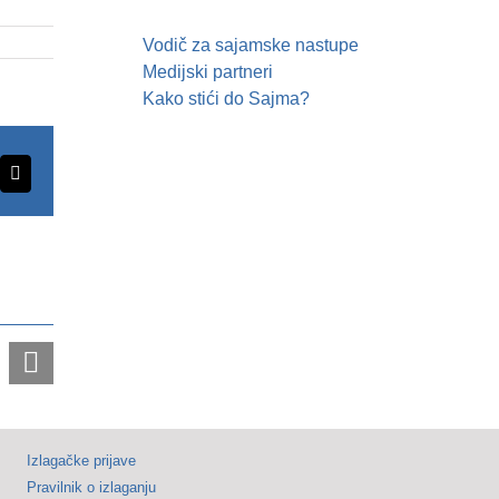
Vodič za sajamske nastupe
DDOR
Medijski partneri
BG
Kako stići do Sajma?
CAR
SHOW
erest
Email
i
„MOTOPASSION“
ruše
sve
rekorde
–
Samo
tokom
Izlagačke prijave
prvog
Pravilnik o izlaganju
dana