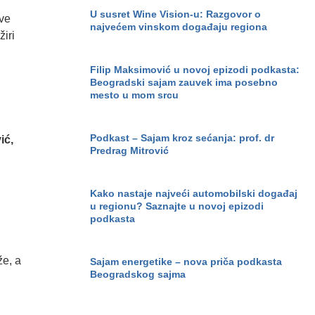
U susret Wine Vision-u: Razgovor o
ove
najvećem vinskom događaju regiona
žiri
Filip Maksimović u novoj epizodi podkasta:
Beogradski sajam zauvek ima posebno
mesto u mom srcu
Podkast – Sajam kroz sećanja: prof. dr
ić,
Predrag Mitrović
Kako nastaje najveći automobilski događaj
u regionu? Saznajte u novoj epizodi
podkasta
že, a
Sajam energetike – nova priča podkasta
Beogradskog sajma