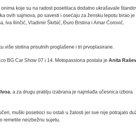
ma onima koje su na radost posetilaca dodatno ukrašavale štand
ika ovih sajmova, po savesti i osećaju za žensku lepotu birao je 
a, Iva Ilinčić, Vladimir Škrbić, Đuro Brstina i Amar Ćorović.
 više stotina prisutnih proglašene i tri prvoplasirane.
 Eco BG Car Show 07 i 14. Motopassiona postala je
Anita Rašev
olvoa
, a za drugu pratilju izabrana je najmlađa učesnica izbora
ri, muški posetioci su ostali u žalosti jer sve nije potrajalo du
o remetile neizbežnu sujetu.