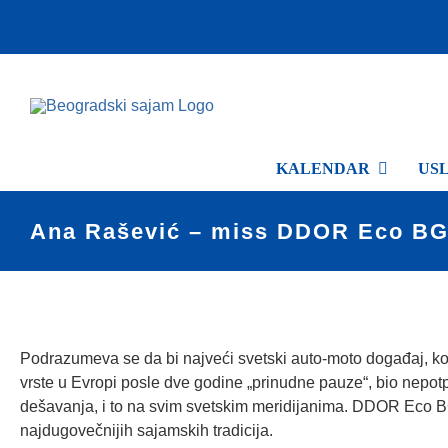
Skip
to
content
KALENDAR
US
Ana Rašević – miss DDOR Eco BG 
Podrazumeva se da bi najveći svetski auto-moto događaj, ko
vrste u Evropi posle dve godine „prinudne pauze“, bio nepotpu
dešavanja, i to na svim svetskim meridijanima. DDOR Eco 
najdugovečnijih sajamskih tradicija.