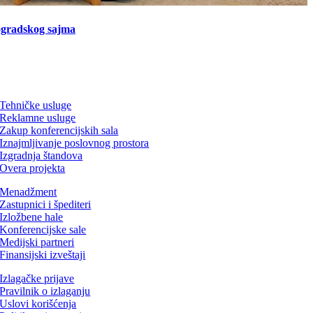
ogradskog sajma
Tehničke usluge
Reklamne usluge
Zakup konferencijskih sala
Iznajmljivanje poslovnog prostora
Izgradnja štandova
Overa projekta
Menadžment
Zastupnici i špediteri
Izložbene hale
Konferencijske sale
Medijski partneri
Finansijski izveštaji
Izlagačke prijave
Pravilnik o izlaganju
Uslovi korišćenja