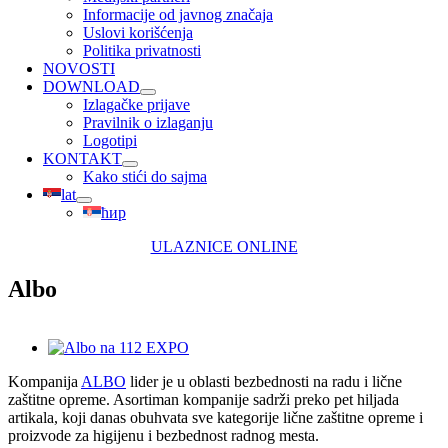
Informacije od javnog značaja
Uslovi korišćenja
Politika privatnosti
NOVOSTI
DOWNLOAD
Izlagačke prijave
Pravilnik o izlaganju
Logotipi
KONTAKT
Kako stići do sajma
lat
ћир
ULAZNICE ONLINE
Albo
View
Larger
Kompanija
ALBO
lider je u oblasti bezbednosti na radu i lične
Image
zaštitne opreme. Asortiman kompanije sadrži preko pet hiljada
artikala, koji danas obuhvata sve kategorije lične zaštitne opreme i
proizvode za higijenu i bezbednost radnog mesta.