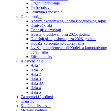
Organi upravljanja
Poslovodstvo
Struktura zaposlenih
Dokumenti
Analiza ekonomskog uticaja Beogradskog sajma
Osnivački akt
Finansijski izveštaji
Izveštaj o poslovanju za 2025. godinu
Godišnji plan poslovanja za 2026. godinu
Kodeks korporativnog upravljanja
Izveštaj o implementeciji Kodeksa korporativnog
upravljanja
Etički kodeks
Izložbene hale
Hala 1
Hala 1A
Hala 2
Hala 3
Hala 3A
Hala 4
Hala 5
Zastupnici i špediteri
Članstvo
Konferencijske sale
Medijski partneri