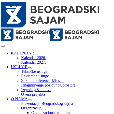
Skip
to
content
Toggle
Navigation
KALENDAR
Kalendar 2026.
Kalendar 2027.
USLUGE
Tehničke usluge
Reklamne usluge
Zakup konferencijskih sala
Iznajmljivanje poslovnog prostora
Izgradnja štandova
Overa projekta
O NAMA
Prezentacija Beogradskog sajma
Organizacija
Organizaciona struktura