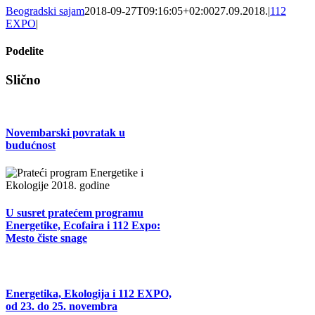
Beogradski sajam
2018-09-27T09:16:05+02:00
27.09.2018.
|
112
EXPO
|
Podelite
Facebook
X
Tumblr
Pinterest
Email
Slično
Novembarski povratak u
budućnost
U susret pratećem programu
Energetike, Ecofaira i 112 Expo:
Mesto čiste snage
Energetika, Ekologija i 112 EXPO,
od 23. do 25. novembra