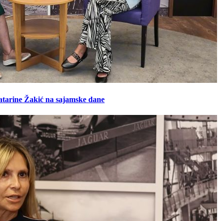
atarine Žakić na sajamske dane