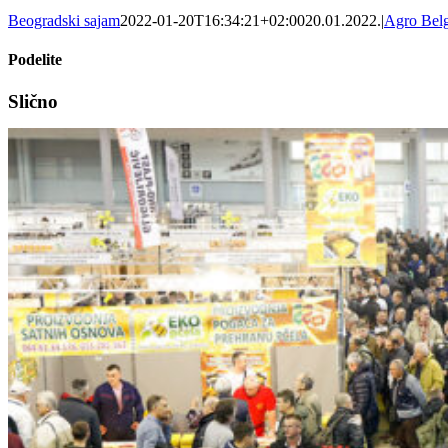
Beogradski sajam
2022-01-20T16:34:21+02:00
20.01.2022.
|
Agro Bel
Podelite
Facebook
X
Tumblr
Pinterest
Email
Slično