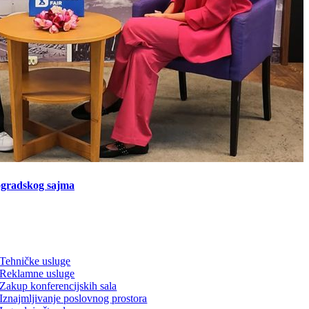
ogradskog sajma
Tehničke usluge
Reklamne usluge
Zakup konferencijskih sala
Iznajmljivanje poslovnog prostora