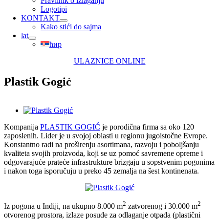
Pravilnik o izlaganju
Logotipi
KONTAKT
Kako stići do sajma
lat
ћир
ULAZNICE ONLINE
Plastik Gogić
View
Larger
Kompanija
PLASTIK GOGIĆ
je porodična firma sa oko 120
Image
zaposlenih. Lider je u svojoj oblasti u regionu jugoistočne Evrope.
Konstantno radi na proširenju asortimana, razvoju i poboljšanju
kvaliteta svojih proizvoda, koji se uz pomoć savremene opreme i
odgovarajuće prateće infrastrukture brizgaju u sopstvenim pogonima
i nakon toga isporučuju u preko 45 zemalja na šest kontinenata.
2
2
Iz pogona u Inđiji, na ukupno 8.000 m
zatvorenog i 30.000 m
otvorenog prostora, izlaze posude za odlaganje otpada (plastični