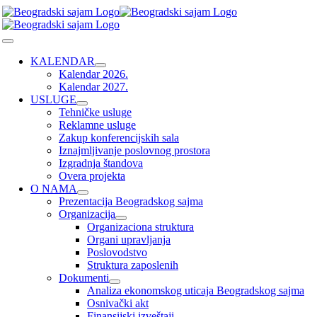
Skip
to
content
Toggle
Navigation
KALENDAR
Kalendar 2026.
Kalendar 2027.
USLUGE
Tehničke usluge
Reklamne usluge
Zakup konferencijskih sala
Iznajmljivanje poslovnog prostora
Izgradnja štandova
Overa projekta
O NAMA
Prezentacija Beogradskog sajma
Organizacija
Organizaciona struktura
Organi upravljanja
Poslovodstvo
Struktura zaposlenih
Dokumenti
Analiza ekonomskog uticaja Beogradskog sajma
Osnivački akt
Finansijski izveštaji