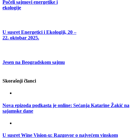
Počeli sajmovi energetike i
ekologije
U susret Energetici i Ekologiji, 20 –
22. oktobar 2025.
Jesen na Beogradskom sajmu
Skorašnji članci
Nova epizoda podkasta je online: Sećanja Katarine Žakić na
sajamske dane
U susret Wine Vision-u: Razgovor o najvećem vinskom