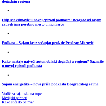
događaju regiona
Filip Maksimović u novoj epizodi podkasta: Beogradski sajam
zauvek ima posebno mesto u mom srcu
Podkast – Sajam kroz sećanja: prof. dr Predrag Mitrović
Kako nastaje najveći automobilski događaj u regionu? Saznajte
u novoj epizodi podkasta
Sajam energetike – nova priča podkasta Beogradskog sajma
Vodič za sajamske nastupe
Medijski partneri
Kako stići do Sajma?