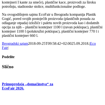
kontejneri I kante za smeće), plastične kace, proizvodi za široku
potrošnju, stadionske stolice, multifunkcionalne podloge.
Na ovogodišnjem sajmu EcoFair u Beogradu kompanija Plastik
Gogić, pored svojih postojećih proizvoda (plastičnih posuda za
odlaganje otpada) izložiće i paletu novih proizvoda kao i dodatnih
opcija za njih – plastični kontejner 1100 l (ravan poklopac), plastični
kontejner 1100 l (polukružni poklopac), plastični kontejner 770 l i
plastični kontejner 660 l.
Beogradski sajam
2018-09-25T09:58:42+02:00
25.09.2018.
|
Eco
Fair
|
Podelite
Facebook
X
Tumblr
Pinterest
Email
Slično
Primopredaja „domaćinstva“ za
EcoFair 2026.