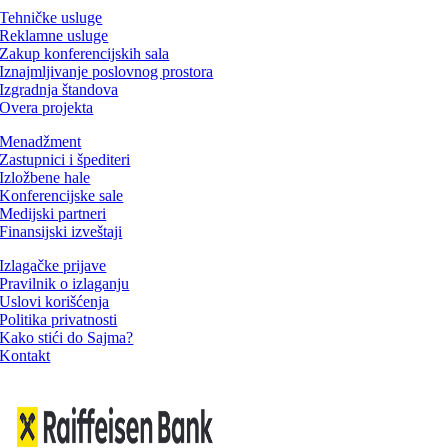
Tehničke usluge
Reklamne usluge
Zakup konferencijskih sala
Iznajmljivanje poslovnog prostora
Izgradnja štandova
Overa projekta
Menadžment
Zastupnici i špediteri
Izložbene hale
Konferencijske sale
Medijski partneri
Finansijski izveštaji
Izlagačke prijave
Pravilnik o izlaganju
Uslovi korišćenja
Politika privatnosti
Kako stići do Sajma?
Kontakt