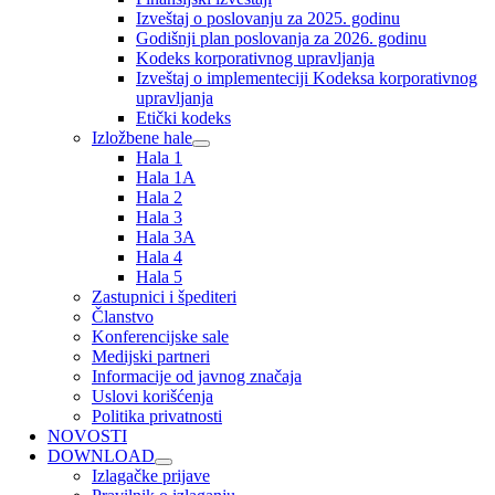
Izveštaj o poslovanju za 2025. godinu
Godišnji plan poslovanja za 2026. godinu
Kodeks korporativnog upravljanja
Izveštaj o implementeciji Kodeksa korporativnog
upravljanja
Etički kodeks
Izložbene hale
Hala 1
Hala 1A
Hala 2
Hala 3
Hala 3A
Hala 4
Hala 5
Zastupnici i špediteri
Članstvo
Konferencijske sale
Medijski partneri
Informacije od javnog značaja
Uslovi korišćenja
Politika privatnosti
NOVOSTI
DOWNLOAD
Izlagačke prijave