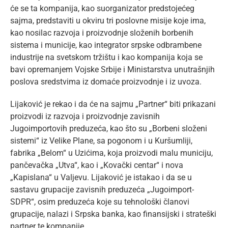
će se ta kompanija, kao suorganizator predstojećeg
sajma, predstaviti u okviru tri poslovne misije koje ima,
kao nosilac razvoja i proizvodnje složenih borbenih
sistema i municije, kao integrator srpske odbrambene
industrije na svetskom tržištu i kao kompanija koja se
bavi opremanjem Vojske Srbije i Ministarstva unutrašnjih
poslova sredstvima iz domaće proizvodnje i iz uvoza.
Lijaković je rekao i da će na sajmu „Partner“ biti prikazani
proizvodi iz razvoja i proizvodnje zavisnih
Jugoimportovih preduzeća, kao što su „Borbeni složeni
sistemi“ iz Velike Plane, sa pogonom i u Kuršumliji,
fabrika „Belom“ u Uzićima, koja proizvodi malu municiju,
pančevačka „Utva“, kao i „Kovački centar“ i nova
„Kapislana“ u Valjevu. Lijaković је istakao i da se u
sastavu grupacije zavisnih preduzeća „Jugoimport-
SDPR“, osim preduzeća koje su tehnološki članovi
grupacije, nalazi i Srpska banka, kao finansijski i strateški
partner te kompanije.