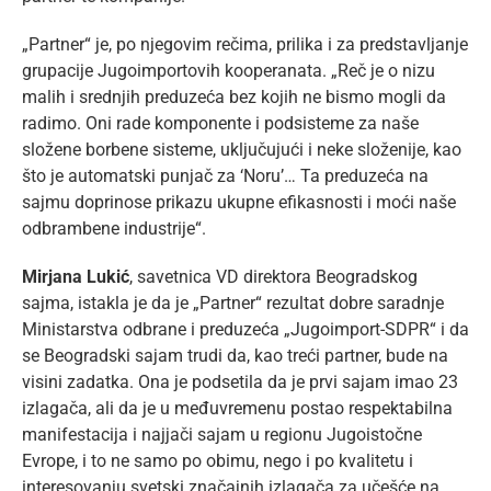
„Partner“ je, po njegovim rečima, prilika i za predstavljanje
grupacije Jugoimportovih kooperanata. „Reč je o nizu
malih i srednjih preduzeća bez kojih ne bismo mogli da
radimo. Oni rade komponente i podsisteme za naše
složene borbene sisteme, uključujući i neke složenije, kao
što je automatski punjač za ‘Noru’… Ta preduzeća na
sajmu doprinose prikazu ukupne efikasnosti i moći naše
odbrambene industrije“.
Mirjana Lukić
, savetnica VD direktora Beogradskog
sajma, istakla je da je „Partner“ rezultat dobre saradnje
Ministarstva odbrane i preduzeća „Jugoimport-SDPR“ i da
se Beogradski sajam trudi da, kao treći partner, bude na
visini zadatka. Ona je podsetila da je prvi sajam imao 23
izlagača, ali da je u međuvremenu postao respektabilna
manifestacija i najjači sajam u regionu Jugoistočne
Evrope, i to ne samo po obimu, nego i po kvalitetu i
interesovanju svetski značajnih izlagača za učešće na