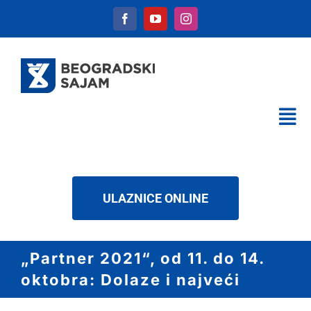
Skip
to
content
Tog
Nav
KALENDAR
USLUGE
ULAZNICE ONLINE
O NAMA
NOVOSTI
„Partner 2021“, od 11. do 14.
DOWNLOAD
oktobra: Dolaze i najveći
KONTAKT