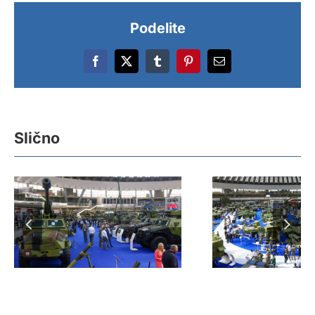
Podelite
Facebook
X
Tumblr
Pinterest
Email
Slično
Otvoren
12. Međun
Međunarodni sajam
sajam naor
naoružanja i vojne
na Beogra
opreme „PARTNER
sajm
2025“