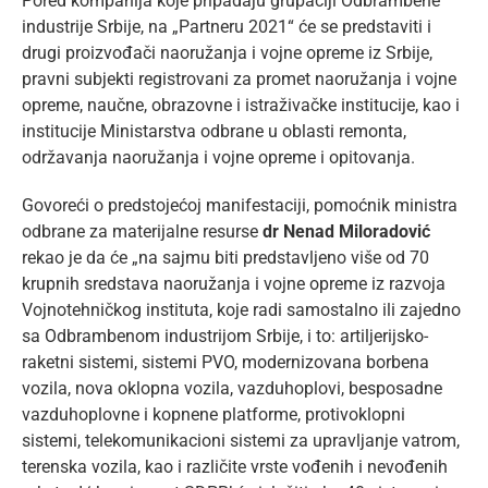
Pored kompanija koje pripadaju grupaciji Odbrambene
industrije Srbije, na „Partneru 2021“ će se predstaviti i
drugi proizvođači naoružanja i vojne opreme iz Srbije,
pravni subjekti registrovani za promet naoružanja i vojne
opreme, naučne, obrazovne i istraživačke institucije, kao i
institucije Ministarstva odbrane u oblasti remonta,
održavanja naoružanja i vojne opreme i opitovanja.
Govoreći o predstojećoj manifestaciji, pomoćnik ministra
odbrane za materijalne resurse
dr Nenad Miloradović
rekao je da će „na sajmu biti predstavljeno više od 70
krupnih sredstava naoružanja i vojne opreme iz razvoja
Vojnotehničkog instituta, koje radi samostalno ili zajedno
sa Odbrambenom industrijom Srbije, i to: artiljerijsko-
raketni sistemi, sistemi PVO, modernizovana borbena
vozila, nova oklopna vozila, vazduhoplovi, besposadne
vazduhoplovne i kopnene platforme, protivoklopni
sistemi, telekomunikacioni sistemi za upravljanje vatrom,
terenska vozila, kao i različite vrste vođenih i nevođenih