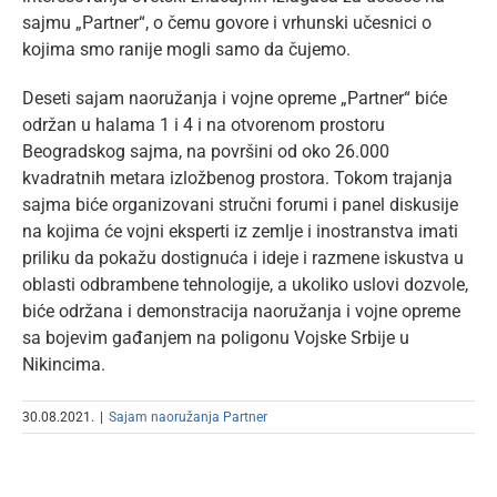
sajmu „Partner“, o čemu govore i vrhunski učesnici o
kojima smo ranije mogli samo da čujemo.
Deseti sajam naoružanja i vojne opreme „Partner“ biće
održan u halama 1 i 4 i na otvorenom prostoru
Beogradskog sajma, na površini od oko 26.000
kvadratnih metara izložbenog prostora. Tokom trajanja
sajma biće organizovani stručni forumi i panel diskusije
na kojima će vojni eksperti iz zemlje i inostranstva imati
priliku da pokažu dostignuća i ideje i razmene iskustva u
oblasti odbrambene tehnologije, a ukoliko uslovi dozvole,
biće održana i demonstracija naoružanja i vojne opreme
sa bojevim gađanjem na poligonu Vojske Srbije u
Nikincima.
30.08.2021.
|
Sajam naoružanja Partner