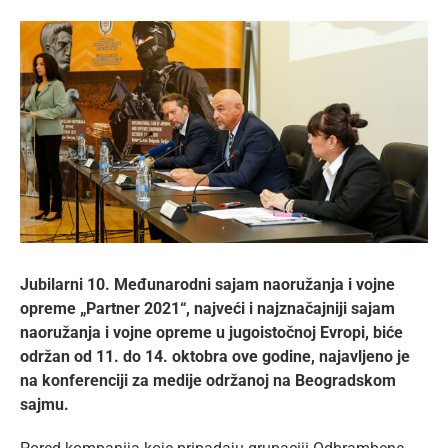
lat
View
Larger
Image
Jubilarni 10. Međunarodni sajam naoružanja i vojne
opreme „Partner 2021“, najveći i najznačajniji sajam
naoružanja i vojne opreme u jugoistočnoj Evropi, biće
održan od 11. do 14. oktobra ove godine, najavljeno je
na konferenciji za medije održanoj na Beogradskom
sajmu.