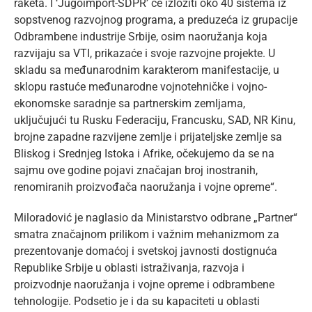
raketa. I ‘Jugoimport-SDPR’ će izložiti oko 40 sistema iz
sopstvenog razvojnog programa, a preduzeća iz grupacije
Odbrambene industrije Srbije, osim naoružanja koja
razvijaju sa VTI, prikazaće i svoje razvojne projekte. U
skladu sa međunarodnim karakterom manifestacije, u
sklopu rastuće međunarodne vojnotehničke i vojno-
ekonomske saradnje sa partnerskim zemljama,
uključujući tu Rusku Federaciju, Francusku, SAD, NR Kinu,
brojne zapadne razvijene zemlje i prijateljske zemlje sa
Bliskog i Srednjeg Istoka i Afrike, očekujemo da se na
sajmu ove godine pojavi značajan broj inostranih,
renomiranih proizvođača naoružanja i vojne opreme“.
Miloradović je naglasio da Ministarstvo odbrane „Partner“
smatra značajnom prilikom i važnim mehanizmom za
prezentovanje domaćoj i svetskoj javnosti dostignuća
Republike Srbije u oblasti istraživanja, razvoja i
proizvodnje naoružanja i vojne opreme i odbrambene
tehnologije. Podsetio je i da su kapaciteti u oblasti