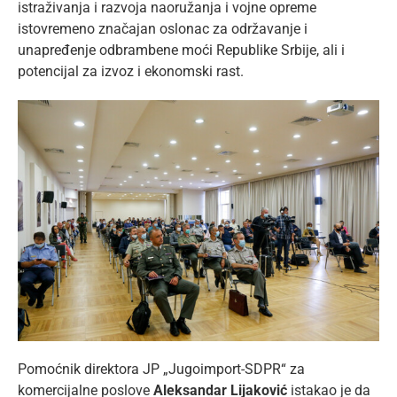
istraživanja i razvoja naoružanja i vojne opreme
istovremeno značajan oslonac za održavanje i
unapređenje odbrambene moći Republike Srbije, ali i
potencijal za izvoz i ekonomski rast.
Pomoćnik direktora JP „Jugoimport-SDPR“ za
komercijalne poslove
Aleksandar Lijaković
istakao je da