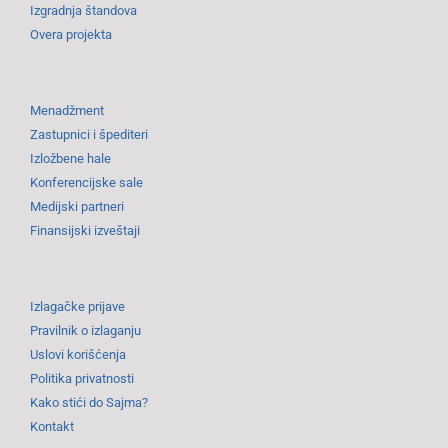
Izgradnja štandova
Overa projekta
Menadžment
Zastupnici i špediteri
Izložbene hale
Konferencijske sale
Medijski partneri
Finansijski izveštaji
Izlagačke prijave
Pravilnik o izlaganju
Uslovi korišćenja
Politika privatnosti
Kako stići do Sajma?
Kontakt