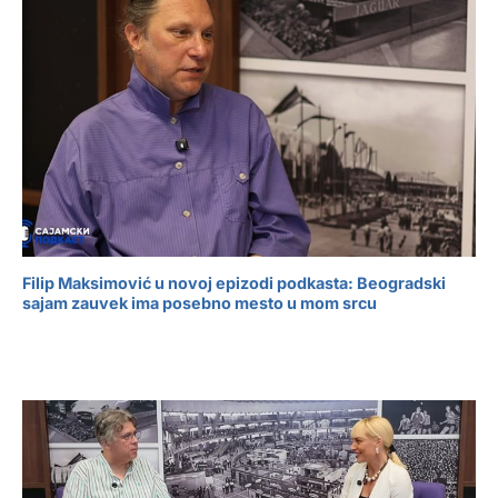
Filip Maksimović u novoj epizodi podkasta: Beogradski
sajam zauvek ima posebno mesto u mom srcu