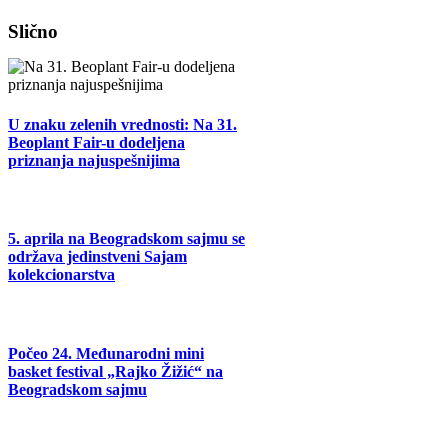
Facebook
X
Tumblr
Pinterest
Email
Slično
U znaku zelenih vrednosti: Na 31.
Beoplant Fair-u dodeljena
priznanja najuspešnijima
5. aprila na Beogradskom sajmu se
održava jedinstveni Sajam
kolekcionarstva
Počeo 24. Međunarodni mini
basket festival „Rajko Žižić“ na
Beogradskom sajmu