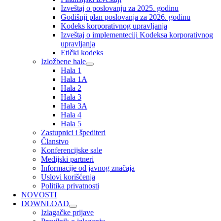
Izveštaj o poslovanju za 2025. godinu
Godišnji plan poslovanja za 2026. godinu
Kodeks korporativnog upravljanja
Izveštaj o implementeciji Kodeksa korporativnog
upravljanja
Etički kodeks
Izložbene hale
Hala 1
Hala 1A
Hala 2
Hala 3
Hala 3A
Hala 4
Hala 5
Zastupnici i špediteri
Članstvo
Konferencijske sale
Medijski partneri
Informacije od javnog značaja
Uslovi korišćenja
Politika privatnosti
NOVOSTI
DOWNLOAD
Izlagačke prijave