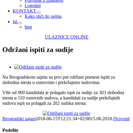
Pravilnik o izlaganju
Logotipi
KONTAKT
Kako stići do sajma
lat
ћир
ULAZNICE ONLINE
Održani ispiti za sudije
View
Larger
Na Beogradskom sajmu su prvi put održani pismeni ispiti za
Image
slobodna mesta u osnovnim i prekršajnim sudovima.
Više od 900 kandidata je polagalo ispit za sudije za 303 slobodna
mesta u 110 osnovnih sudova, a kandidati za sudije prekršajnih
sudova ispit su polagali za 202 sudska mesta.
Beogradski sajam
2018-06-15T12:21:34+02:00
15.06.2018.
|
Novosti
|
Podelite