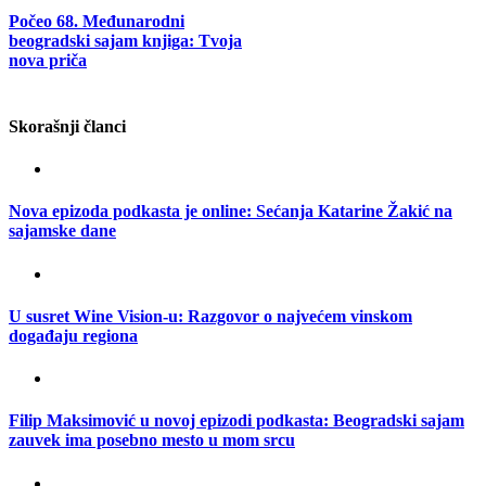
Počeo 68. Međunarodni
beogradski sajam knjiga: Tvoja
nova priča
Skorašnji članci
Nova epizoda podkasta je online: Sećanja Katarine Žakić na
sajamske dane
U susret Wine Vision-u: Razgovor o najvećem vinskom
događaju regiona
Filip Maksimović u novoj epizodi podkasta: Beogradski sajam
zauvek ima posebno mesto u mom srcu