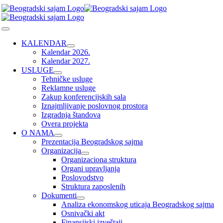
Skip
to
content
Toggle
Navigation
KALENDAR
Kalendar 2026.
Kalendar 2027.
USLUGE
Tehničke usluge
Reklamne usluge
Zakup konferencijskih sala
Iznajmljivanje poslovnog prostora
Izgradnja štandova
Overa projekta
O NAMA
Prezentacija Beogradskog sajma
Organizacija
Organizaciona struktura
Organi upravljanja
Poslovodstvo
Struktura zaposlenih
Dokumenti
Analiza ekonomskog uticaja Beogradskog sajma
Osnivački akt
Finansijski izveštaji