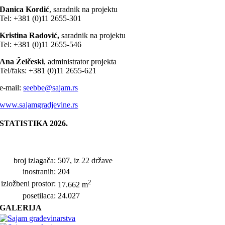
Danica Kordić
, saradnik na projektu
Tel: +381 (0)11 2655-301
Kristina Radović,
saradnik na projektu
Tel: +381 (0)11 2655-546
Ana Želčeski
, administrator projekta
Tel/faks: +381 (0)11 2655-621
e-mail:
seebbe@sajam.rs
www.sajamgradjevine.rs
STATISTIKA 2026.
broj izlagača:
507, iz 22 države
inostranih:
204
2
izložbeni prostor:
17.662 m
posetilaca:
24.027
GALERIJA