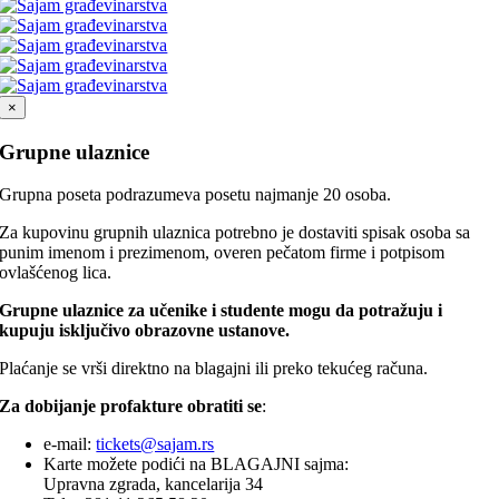
×
Grupne ulaznice
Grupna poseta podrazumeva posetu najmanje 20 osoba.
Za kupovinu grupnih ulaznica potrebno je dostaviti spisak osoba sa
punim imenom i prezimenom, overen pečatom firme i potpisom
ovlašćenog lica.
Grupne ulaznice za učenike i studente mogu da potražuju i
kupuju isključivo obrazovne ustanove.
Plaćanje se vrši direktno na blagajni ili preko tekućeg računa.
Za dobijanje profakture obratiti se
:
e-mail:
tickets@sajam.rs
Karte možete podići na BLAGAJNI sajma:
Upravna zgrada, kancelarija 34