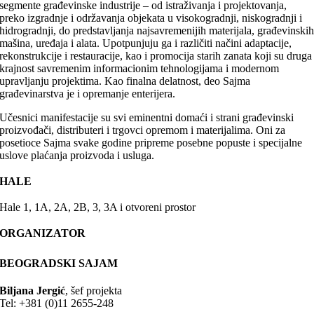
segmente građevinske industrije – od istraživanja i projektovanja,
preko izgradnje i održavanja objekata u visokogradnji, niskogradnji i
hidrogradnji, do predstavljanja najsavremenijih materijala, građevinski
mašina, uređaja i alata. Upotpunjuju ga i različiti načini adaptacije,
rekonstrukcije i restauracije, kao i promocija starih zanata koji su druga
krajnost savremenim informacionim tehnologijama i modernom
upravljanju projektima. Kao finalna delatnost, deo Sajma
građevinarstva je i opremanje enterijera.
Učesnici manifestacije su svi eminentni domaći i strani građevinski
proizvođači, distributeri i trgovci opremom i materijalima. Oni za
posetioce Sajma svake godine pripreme posebne popuste i specijalne
uslove plaćanja proizvoda i usluga.
HALE
Hale 1, 1A, 2A, 2B, 3, 3A i otvoreni prostor
ORGANIZATOR
BEOGRADSKI SAJAM
Biljana Jergić
, šef projekta
Tel: +381 (0)11 2655-248