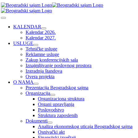
Skip
to
content
Toggle
Navigation
KALENDAR
Kalendar 2026.
Kalendar 2027.
USLUGE
Tehničke usluge
Reklamne usluge
Zakup konferencijskih sala
Iznajmljivanje poslovnog prostora
Izgradnja štandova
Overa projekta
O NAMA
Prezentacija Beogradskog sajma
Organizacija
Organizaciona struktura
Organi upravljanja
Poslovodstvo
Struktura zaposlenih
Dokumenti
Analiza ekonomskog uticaja Beogradskog sajma
Osnivački akt
Finansijski izveštaji