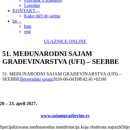
Pravilnik o izlaganju
Logotipi
KONTAKT
Kako stići do sajma
lat
ћир
eng
ULAZNICE ONLINE
51. MEĐUNARODNI SAJAM
GRAĐEVINARSTVA (UFI) – SEEBBE
51. MEĐUNARODNI SAJAM GRAĐEVINARSTVA (UFI) –
SEEBBE
Beogradski sajam
2026-06-04T08:42:41+02:00
20 – 23. april 2027.
www.sajamgradjevine.rs
Specijalizovana međunarodna manifestacija koja obuhvata najrazličitije