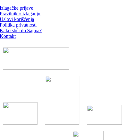
Izlagačke prijave
Pravilnik o izlaganju
Uslovi korišćenja
Politika privatnosti
Kako stići do Sajma?
Kontakt