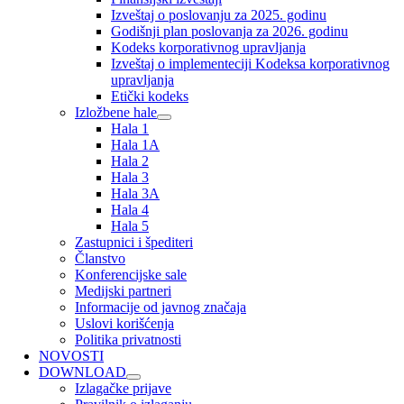
Izveštaj o poslovanju za 2025. godinu
Godišnji plan poslovanja za 2026. godinu
Kodeks korporativnog upravljanja
Izveštaj o implementeciji Kodeksa korporativnog
upravljanja
Etički kodeks
Izložbene hale
Hala 1
Hala 1A
Hala 2
Hala 3
Hala 3A
Hala 4
Hala 5
Zastupnici i špediteri
Članstvo
Konferencijske sale
Medijski partneri
Informacije od javnog značaja
Uslovi korišćenja
Politika privatnosti
NOVOSTI
DOWNLOAD
Izlagačke prijave