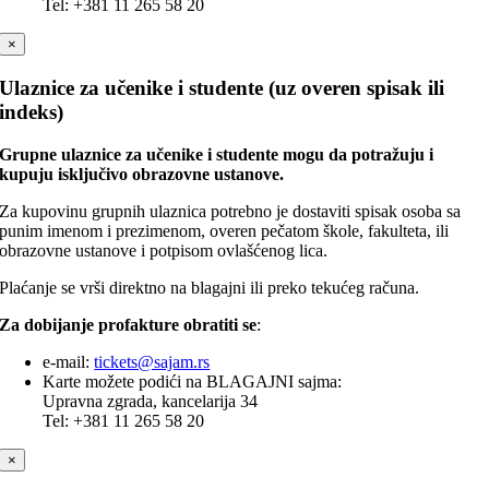
Tel: +381 11 265 58 20
×
Ulaznice za učenike i studente (uz overen spisak ili
indeks)
Grupne ulaznice za učenike i studente mogu da potražuju i
kupuju isključivo obrazovne ustanove.
Za kupovinu grupnih ulaznica potrebno je dostaviti spisak osoba sa
punim imenom i prezimenom, overen pečatom škole, fakulteta, ili
obrazovne ustanove i potpisom ovlašćenog lica.
Plaćanje se vrši direktno na blagajni ili preko tekućeg računa.
Za dobijanje profakture obratiti se
:
e-mail:
tickets@sajam.rs
Karte možete podići na BLAGAJNI sajma:
Upravna zgrada, kancelarija 34
Tel: +381 11 265 58 20
×