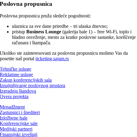
Poslovna propusnica
Poslovna propusnica pruža sledeće pogodnosti:
ulaznica za sve dane priredbe – tri ulaska dnevno;
pristup
Business Lounge
(galerija hale 1) – free Wi-Fi, toplo i
hladno osveženje, mesto za kratke poslovne sastanke, korišćenje
računara i štampača.
Ukoliko ste zainteresovani za poslovnu propusnicu molimo Vas da
posetite naš portal
ticketing.sajam.rs
Tehničke usluge
Reklamne usluge
Zakup konferencijskih sala
Iznajmljivanje poslovnog prostora
Izgradnja štandova
Overa projekta
Menadžment
Zastupnici i špediteri
Izložbene hale
Konferencijske sale
Medijski partneri
Finansijski izveštaji