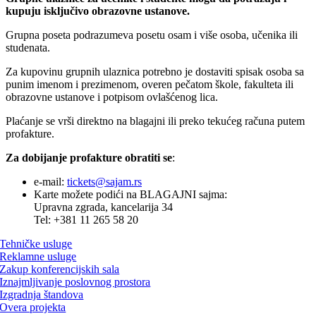
kupuju isključivo obrazovne ustanove.
Grupna poseta podrazumeva posetu osam i više osoba, učenika ili
studenata.
Za kupovinu grupnih ulaznica potrebno je dostaviti spisak osoba sa
punim imenom i prezimenom, overen pečatom škole, fakulteta ili
obrazovne ustanove i potpisom ovlašćenog lica.
Plaćanje se vrši direktno na blagajni ili preko tekućeg računa putem
profakture.
Za dobijanje profakture obratiti se
:
e-mail:
tickets@sajam.rs
Karte možete podići na BLAGAJNI sajma:
Upravna zgrada, kancelarija 34
Tel: +381 11 265 58 20
Tehničke usluge
Reklamne usluge
Zakup konferencijskih sala
Iznajmljivanje poslovnog prostora
Izgradnja štandova
Overa projekta