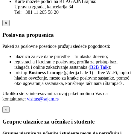
Karte možete podići na BLAGAJNI sajma:
Upravna zgrada, kancelarija 34
Tel: +381 11 265 58 20
×
Poslovna propusnica
Paketi za poslovne posetioce pružaju sledeće pogodnosti:
ulaznica za sve dane priredbe – tri ulaska dnevno;
registracija i kreiranje poslovnog profila za pristup bazi
izlagača i online zakazivanje sastanaka (
B2B Talk
);
pristup
Business Lounge
(galerija hale 1) – free Wi-Fi, toplo i
hladno osveženje, mesto za kratke poslovne sastanke, pomoć
oko ugovaranja sastanaka, korišćenje računara i štampača.
Ukoliko ste zainteresovani za ovaj paket molimo Vas da
kontaktirate:
visitus@sajam.rs
×
Grupne ulaznice za učenike i studente
Grupne ulaznice za učenike i studente mogu da potražuju i