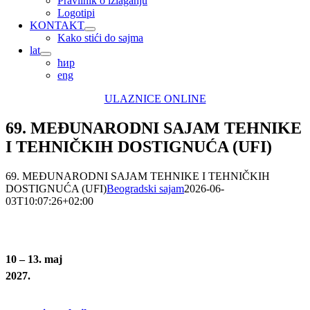
Pravilnik o izlaganju
Logotipi
KONTAKT
Kako stići do sajma
lat
ћир
eng
ULAZNICE ONLINE
69. MEĐUNARODNI SAJAM TEHNIKE
I TEHNIČKIH DOSTIGNUĆA (UFI)
69. MEĐUNARODNI SAJAM TEHNIKE I TEHNIČKIH
DOSTIGNUĆA (UFI)
Beogradski sajam
2026-06-
03T10:07:26+02:00
10 – 13. maj
2027.