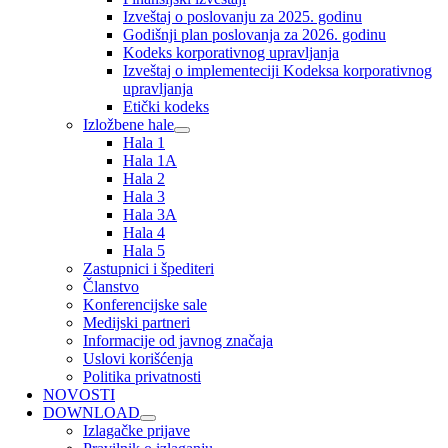
Izveštaj o poslovanju za 2025. godinu
Godišnji plan poslovanja za 2026. godinu
Kodeks korporativnog upravljanja
Izveštaj o implementeciji Kodeksa korporativnog
upravljanja
Etički kodeks
Izložbene hale
Hala 1
Hala 1A
Hala 2
Hala 3
Hala 3A
Hala 4
Hala 5
Zastupnici i špediteri
Članstvo
Konferencijske sale
Medijski partneri
Informacije od javnog značaja
Uslovi korišćenja
Politika privatnosti
NOVOSTI
DOWNLOAD
Izlagačke prijave