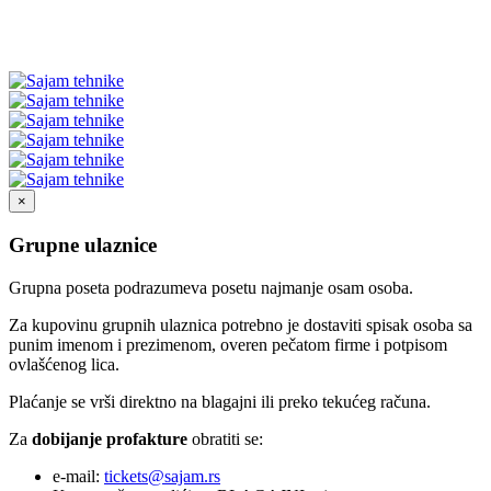
×
Grupne ulaznice
Grupna poseta podrazumeva posetu najmanje osam osoba.
Za kupovinu grupnih ulaznica potrebno je dostaviti spisak osoba sa
punim imenom i prezimenom, overen pečatom firme i potpisom
ovlašćenog lica.
Plaćanje se vrši direktno na blagajni ili preko tekućeg računa.
Za
dobijanje profakture
obratiti se:
e-mail:
tickets@sajam.rs