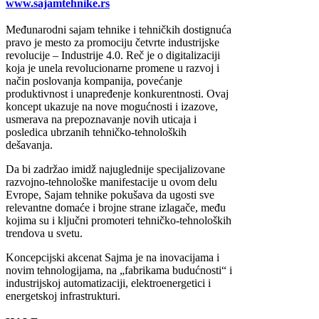
www.sajamtehnike.rs
Međunarodni sajam tehnike i tehničkih dostignuća
pravo je mesto za promociju četvrte industrijske
revolucije – Industrije 4.0. Reč je o digitalizaciji
koja je unela revolucionarne promene u razvoj i
način poslovanja kompanija, povećanje
produktivnost i unapređenje konkurentnosti. Ovaj
koncept ukazuje na nove mogućnosti i izazove,
usmerava na prepoznavanje novih uticaja i
posledica ubrzanih tehničko-tehnoloških
dešavanja.
Da bi zadržao imidž najuglednije specijalizovane
razvojno-tehnološke manifestacije u ovom delu
Evrope, Sajam tehnike pokušava da ugosti sve
relevantne domaće i brojne strane izlagače, među
kojima su i ključni promoteri tehničko-tehnoloških
trendova u svetu.
Koncepcijski akcenat Sajma je na inovacijama i
novim tehnologijama, na „fabrikama budućnosti“ i
industrijskoj automatizaciji, elektroenergetici i
energetskoj infrastrukturi.