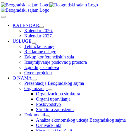
Skip
to
content
Toggle
Navigation
KALENDAR
Kalendar 2026.
Kalendar 2027.
USLUGE
Tehničke usluge
Reklamne usluge
Zakup konferencijskih sala
Iznajmljivanje poslovnog prostora
Izgradnja štandova
Overa projekta
O NAMA
Prezentacija Beogradskog sajma
Organizacija
Organizaciona struktura
Organi upravljanja
Poslovodstvo
Struktura zaposlenih
Dokumenti
Analiza ekonomskog uticaja Beogradskog sajma
Osnivački akt
Finansijski izveštaji