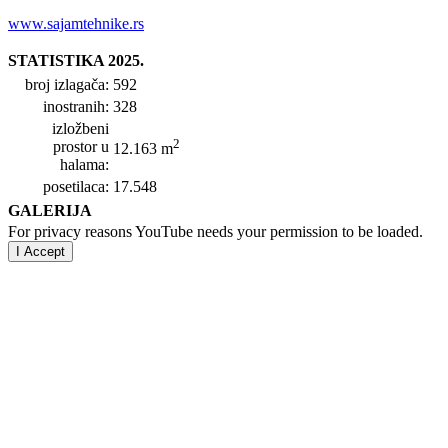
www.sajamtehnike.rs
STATISTIKA 2025.
broj izlagača:
592
inostranih:
328
izložbeni
2
prostor u
12.163 m
halama:
posetilaca:
17.548
GALERIJA
For privacy reasons YouTube needs your permission to be loaded.
I Accept