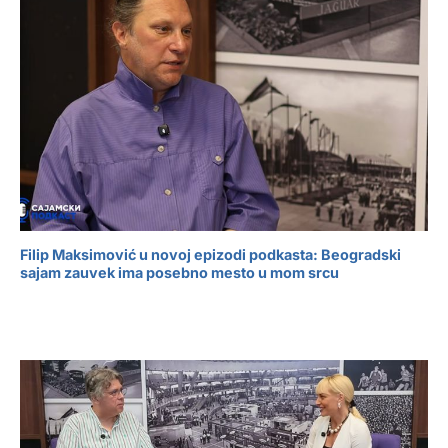
Filip Maksimović u novoj epizodi podkasta: Beogradski
sajam zauvek ima posebno mesto u mom srcu