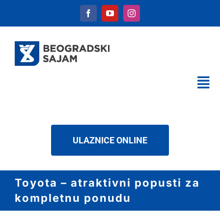
Skip
to
content
Tog
Nav
KALENDAR
USLUGE
ULAZNICE ONLINE
O NAMA
NOVOSTI
Toyota – atraktivni popusti za
DOWNLOAD
kompletnu ponudu
KONTAKT