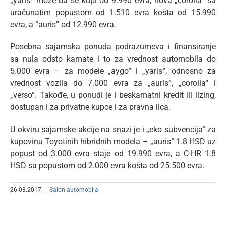
„yaris“ može da se kupi od 9.990 evra, nova „corolla“ sa
uračunatim popustom od 1.510 evra košta od 15.990
evra, a “auris” od 12.990 evra.
Posebna sajamska ponuda podrazumeva i finansiranje
sa nula odsto kamate i to za vrednost automobila do
5.000 evra – za modele „aygo“ i „yaris“, odnosno za
vrednost vozila do 7.000 evra za „auris“, „corolla“ i
„verso“. Takođe, u ponudi je i beskamatni kredit ili lizing,
dostupan i za privatne kupce i za pravna lica.
U okviru sajamske akcije na snazi je i „eko subvencija“ za
kupovinu Toyotinih hibridnih modela – „auris“ 1.8 HSD uz
popust od 3.000 evra staje od 19.990 evra, a C-HR 1.8
HSD sa popustom od 2.000 evra košta od 25.500 evra.
26.03.2017.
|
Salon automobila