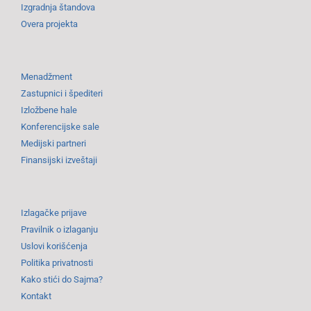
Izgradnja štandova
Overa projekta
Menadžment
Zastupnici i špediteri
Izložbene hale
Konferencijske sale
Medijski partneri
Finansijski izveštaji
Izlagačke prijave
Pravilnik o izlaganju
Uslovi korišćenja
Politika privatnosti
Kako stići do Sajma?
Kontakt