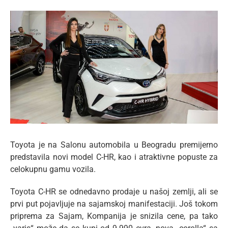
lat
View
Larger
Image
Toyota je na Salonu automobila u Beogradu premijerno
predstavila novi model C-HR, kao i atraktivne popuste za
celokupnu gamu vozila.
Toyota C-HR se odnedavno prodaje u našoj zemlji, ali se
prvi put pojavljuje na sajamskoj manifestaciji. Još tokom
priprema za Sajam, Kompanija je snizila cene, pa tako