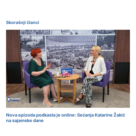
Skorašnji članci
Nova epizoda podkasta je online: Sećanja Katarine Žakić
na sajamske dane