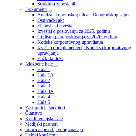
Struktura zaposlenih
Dokumenti
Analiza ekonomskog uticaja Beogradskog sajma
Osnivački akt
Finansijski izveštaji
Izveštaj o poslovanju za 2025. godinu
Godišnji plan poslovanja za 2026. godinu
Kodeks korporativnog upravljanja
Izveštaj o implementeciji Kodeksa korporativnog
upravljanja
Etički kodeks
Izložbene hale
Hala 1
Hala 1A
Hala 2
Hala 3
Hala 3A
Hala 4
Hala 5
Zastupnici i špediteri
Članstvo
Konferencijske sale
Medijski partneri
Informacije od javnog značaja
Uslovi korišćenja