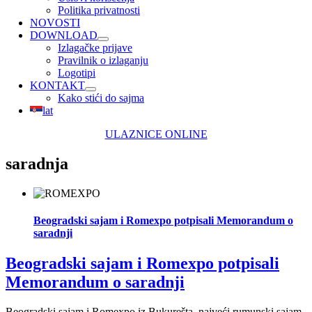
Politika privatnosti
NOVOSTI
DOWNLOAD
Izlagačke prijave
Pravilnik o izlaganju
Logotipi
KONTAKT
Kako stići do sajma
lat
ULAZNICE ONLINE
saradnja
Beogradski sajam i Romexpo potpisali Memorandum o
saradnji
Beogradski sajam i Romexpo potpisali
Memorandum o saradnji
Beogradski sajam i Romexpo iz Bukurešta, najveći rumunski sajam,