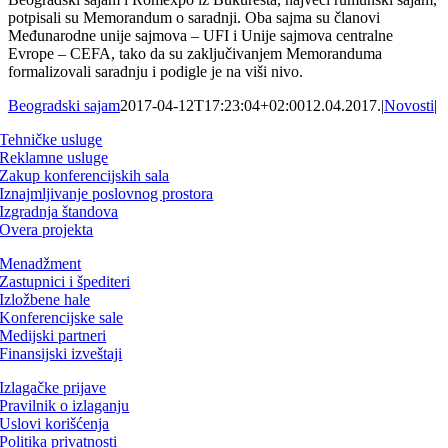
potpisali su Memorandum o saradnji. Oba sajma su članovi
Međunarodne unije sajmova – UFI i Unije sajmova centralne
Evrope – CEFA, tako da su zaključivanjem Memoranduma
formalizovali saradnju i podigle je na viši nivo.
Beogradski sajam
2017-04-12T17:23:04+02:00
12.04.2017.
|
Novosti
|
Tehničke usluge
Reklamne usluge
Zakup konferencijskih sala
Iznajmljivanje poslovnog prostora
Izgradnja štandova
Overa projekta
Menadžment
Zastupnici i špediteri
Izložbene hale
Konferencijske sale
Medijski partneri
Finansijski izveštaji
Izlagačke prijave
Pravilnik o izlaganju
Uslovi korišćenja
Politika privatnosti