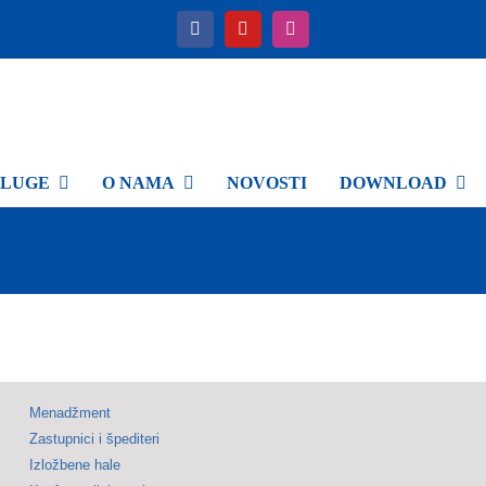
SLUGE
O NAMA
NOVOSTI
DOWNLOAD
Menadžment
Zastupnici i špediteri
Izložbene hale