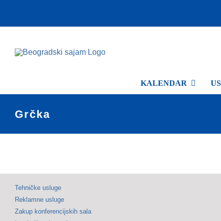
Skip
to
content
KALENDAR
U
Grčka
Tehničke usluge
Reklamne usluge
Zakup konferencijskih sala