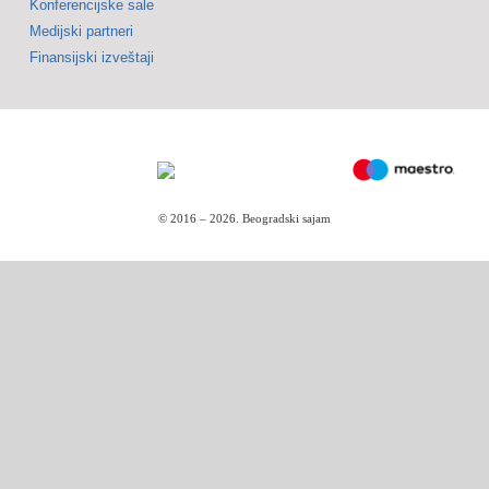
Konferencijske sale
Medijski partneri
Finansijski izveštaji
© 2016 –
2026.
Beogradski sajam