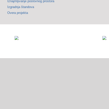
Iznajmljivanje poslovnog prostora
Izgradnja štandova
Overa projekta