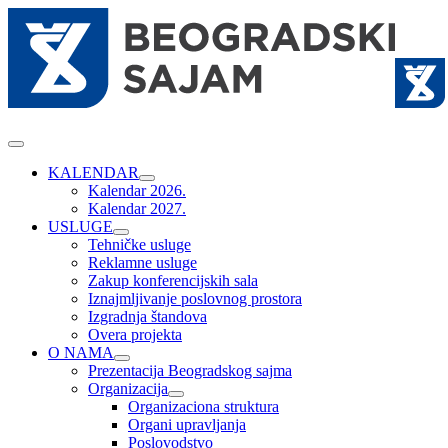
Skip
to
content
Toggle
Navigation
KALENDAR
Kalendar 2026.
Kalendar 2027.
USLUGE
Tehničke usluge
Reklamne usluge
Zakup konferencijskih sala
Iznajmljivanje poslovnog prostora
Izgradnja štandova
Overa projekta
O NAMA
Prezentacija Beogradskog sajma
Organizacija
Organizaciona struktura
Organi upravljanja
Poslovodstvo