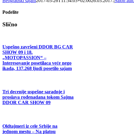
Beogradski sajam
2017-03-26T11:54:03+02:00
26.03.2017.
|
Salon aut
Podelite
Facebook
X
Tumblr
Pinterest
Email
Slično
Uspešno završeni DDOR BG CAR
SHOW 09 i 18.
„MOTOPASSION“ –
Interesovanje posetilaca veće nego
ikada, 137.268 ljudi posetilo sajam
Tri decenije uspešne saradnje i
proslava rođenadana tokom Sajma
DDOR CAR SHOW 09
Oldtajmeri iz cele Srbije na
jednom mestu – Na platou