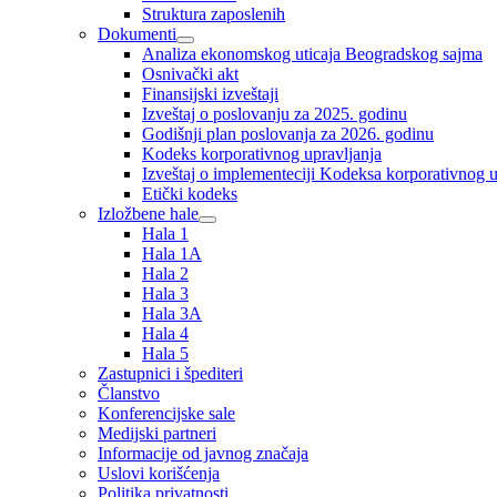
Struktura zaposlenih
Dokumenti
Analiza ekonomskog uticaja Beogradskog sajma
Osnivački akt
Finansijski izveštaji
Izveštaj o poslovanju za 2025. godinu
Godišnji plan poslovanja za 2026. godinu
Kodeks korporativnog upravljanja
Izveštaj o implementeciji Kodeksa korporativnog u
Etički kodeks
Izložbene hale
Hala 1
Hala 1A
Hala 2
Hala 3
Hala 3A
Hala 4
Hala 5
Zastupnici i špediteri
Članstvo
Konferencijske sale
Medijski partneri
Informacije od javnog značaja
Uslovi korišćenja
Politika privatnosti