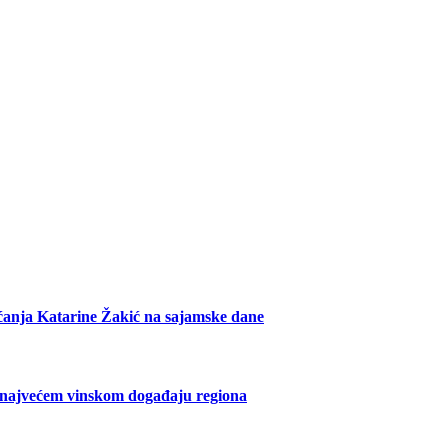
ećanja Katarine Žakić na sajamske dane
 najvećem vinskom događaju regiona