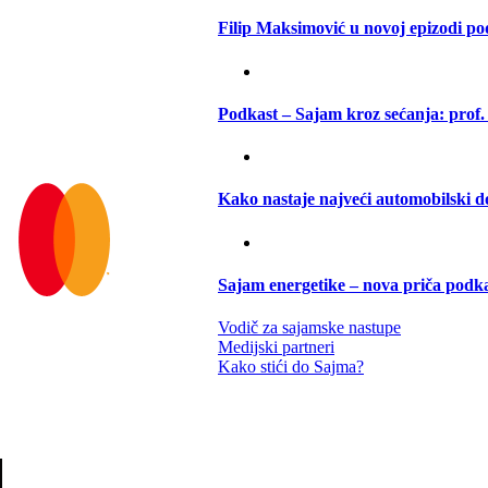
Filip Maksimović u novoj epizodi p
Podkast – Sajam kroz sećanja: prof.
Kako nastaje najveći automobilski d
Sajam energetike – nova priča podk
Vodič za sajamske nastupe
Medijski partneri
Kako stići do Sajma?