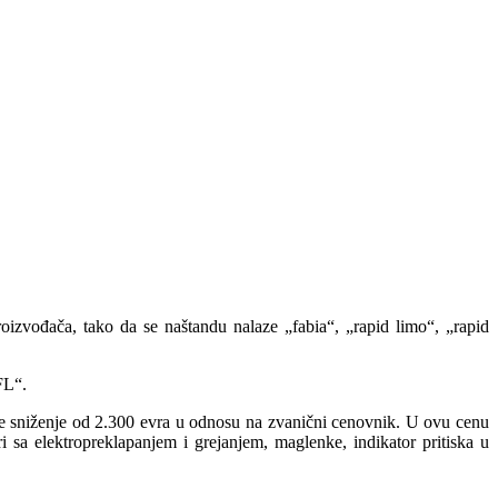
ođača, tako da se naštandu nalaze „fabia“, „rapid limo“, „rapid
FL“.
je sniženje od 2.300 evra u odnosu na zvanični cenovnik. U ovu cenu
 sa elektropreklapanjem i grejanjem, maglenke, indikator pritiska u