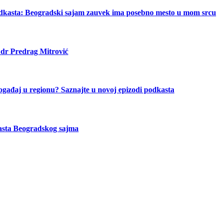
odkasta: Beogradski sajam zauvek ima posebno mesto u mom srcu
 dr Predrag Mitrović
ogađaj u regionu? Saznajte u novoj epizodi podkasta
asta Beogradskog sajma