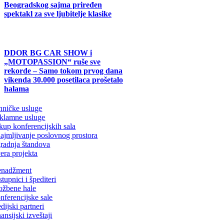
Beogradskog sajma priređen
spektakl za sve ljubitelje klasike
DDOR BG CAR SHOW i
„MOTOPASSION“ ruše sve
rekorde – Samo tokom prvog dana
vikenda 30.000 posetilaca prošetalo
halama
hničke usluge
klamne usluge
kup konferencijskih sala
najmljivanje poslovnog prostora
gradnja štandova
era projekta
nadžment
tupnici i špediteri
ložbene hale
nferencijske sale
dijski partneri
ansijski izveštaji