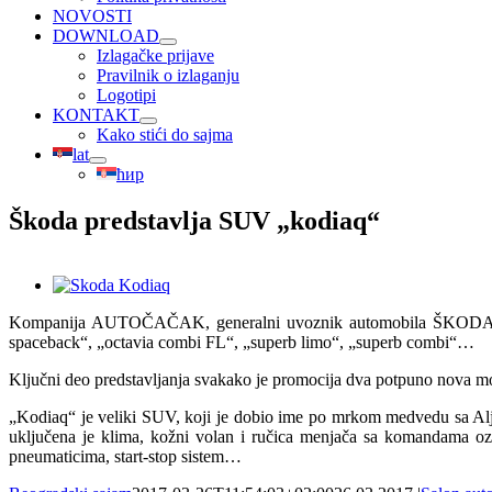
NOVOSTI
DOWNLOAD
Izlagačke prijave
Pravilnik o izlaganju
Logotipi
KONTAKT
Kako stići do sajma
lat
ћир
Škoda predstavlja SUV „kodiaq“
View
Larger
Kompanija AUTOČAČAK, generalni uvoznik automobila ŠKODA, na Sa
Image
spaceback“, „octavia combi FL“, „superb limo“, „superb combi“…
Ključni deo predstavljanja svakako je promocija dva potpuno nova mod
„Kodiaq“ je veliki SUV, koji je dobio ime po mrkom medvedu sa Alja
uključena je klima, kožni volan i ručica menjača sa komandama ozvu
pneumaticima, start-stop sistem…