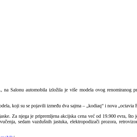
lonu automobila izložila je više modela ovog renomiranog proizv
ela, koji su se pojavili između dva sajma – „kodiaq“ i nova „octavia 
ske. Za njega je pripremljena akcijska cena već od 19.900 evra, što 
čenja, sedam vazdušnih jastuka, elektropodizači prozora, retrovizori