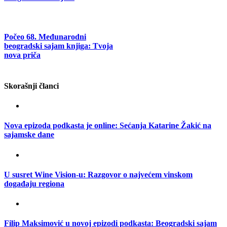
Počeo 68. Međunarodni
beogradski sajam knjiga: Tvoja
nova priča
Skorašnji članci
Nova epizoda podkasta je online: Sećanja Katarine Žakić na
sajamske dane
U susret Wine Vision-u: Razgovor o najvećem vinskom
događaju regiona
Filip Maksimović u novoj epizodi podkasta: Beogradski sajam