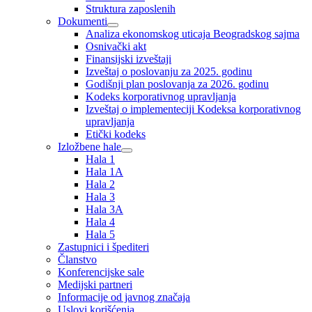
Struktura zaposlenih
Dokumenti
Analiza ekonomskog uticaja Beogradskog sajma
Osnivački akt
Finansijski izveštaji
Izveštaj o poslovanju za 2025. godinu
Godišnji plan poslovanja za 2026. godinu
Kodeks korporativnog upravljanja
Izveštaj o implementeciji Kodeksa korporativnog
upravljanja
Etički kodeks
Izložbene hale
Hala 1
Hala 1A
Hala 2
Hala 3
Hala 3A
Hala 4
Hala 5
Zastupnici i špediteri
Članstvo
Konferencijske sale
Medijski partneri
Informacije od javnog značaja
Uslovi korišćenja