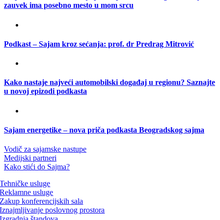
zauvek ima posebno mesto u mom srcu
Podkast – Sajam kroz sećanja: prof. dr Predrag Mitrović
Kako nastaje najveći automobilski događaj u regionu? Saznajte
u novoj epizodi podkasta
Sajam energetike – nova priča podkasta Beogradskog sajma
Vodič za sajamske nastupe
Medijski partneri
Kako stići do Sajma?
Tehničke usluge
Reklamne usluge
Zakup konferencijskih sala
Iznajmljivanje poslovnog prostora
Izgradnja štandova