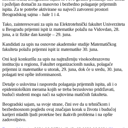
i poželjan domaćin za masovno i bezbedno polaganje prijemnih
ispita. Za te potrebe aktivirane su najveći zatvoreni prostori
Beogradskog sajma – hale 1 i 4.
Tako, zainteresovani za upis na Elektrotehnički fakultet Univerziteta
u Beogradu prijemni ispit iz matematike polažu na Vidovdan, 28.
juna, a iz fizike dan kasnije – 29. juna.
Kandidati za upis na osnovne akademske studije Matematičkog
fakulteta polažu prijemni ispit iz matematike 30. juna.
Oni koji konkurišu za upis na najtraženiju visokoobrazovnu
instituciju u regionu, Fakultet organizacionih nauka, polagaće
prijemni iz matematike u utorak, 29. juna, dok će u sredu, 30. juna,
polagati test opšte informisanosti.
Detalje o uslovima i rasporedu polaganja prijemnih ispita, ali i o
epidemiološkim merama kojih se treba bezuslovno pridržavati,
budući studenti mogu naći na sajtovima matičnih fakulteta.
Beogradski sajam, sa svoje strane, čini sve da u tehničkom i
bezbednosnom pogledu ovaj značajan korak u životu i budućoj
karijeri mladih ljudi protekne bez ikakvih problema i na opšte
zadovoljstvo.