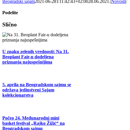
Beogradski sajam
2021-06-28T11:42:43+02:00
28.06.2021.
|
Novosti
|
Podelite
Facebook
X
Tumblr
Pinterest
Email
Slično
U znaku zelenih vrednosti: Na 31.
Beoplant Fair-u dodeljena
priznanja najuspešnijima
5. aprila na Beogradskom sajmu se
održava jedinstveni Sajam
kolekcionarstva
Počeo 24. Međunarodni mini
basket festival „Rajko Žižić“ na
Beogradskom sajmu