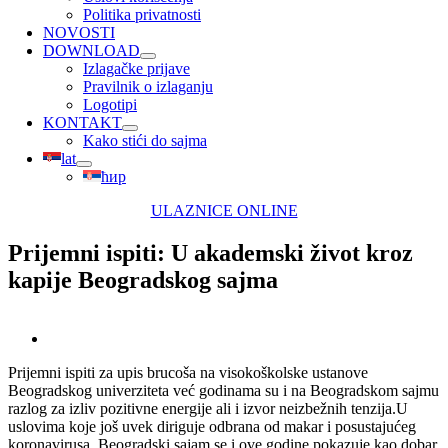
Politika privatnosti
NOVOSTI
DOWNLOAD
Izlagačke prijave
Pravilnik o izlaganju
Logotipi
KONTAKT
Kako stići do sajma
lat
ћир
ULAZNICE ONLINE
Prijemni ispiti: U akademski život kroz
kapije Beogradskog sajma
View
Larger
Prijemni ispiti za upis brucoša na visokoškolske ustanove
Image
Beogradskog univerziteta već godinama su i na Beogradskom sajmu
razlog za izliv pozitivne energije ali i izvor neizbežnih tenzija.
U
uslovima koje još uvek diriguje odbrana od makar i posustajućeg
koronavirusa, Beogradski sajam se i ove godine pokazuje kao dobar