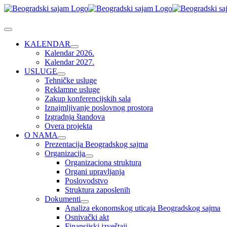
Skip
to
content
Toggle
Navigation
KALENDAR
Kalendar 2026.
Kalendar 2027.
USLUGE
Tehničke usluge
Reklamne usluge
Zakup konferencijskih sala
Iznajmljivanje poslovnog prostora
Izgradnja štandova
Overa projekta
O NAMA
Prezentacija Beogradskog sajma
Organizacija
Organizaciona struktura
Organi upravljanja
Poslovodstvo
Struktura zaposlenih
Dokumenti
Analiza ekonomskog uticaja Beogradskog sajma
Osnivački akt
Finansijski izveštaji