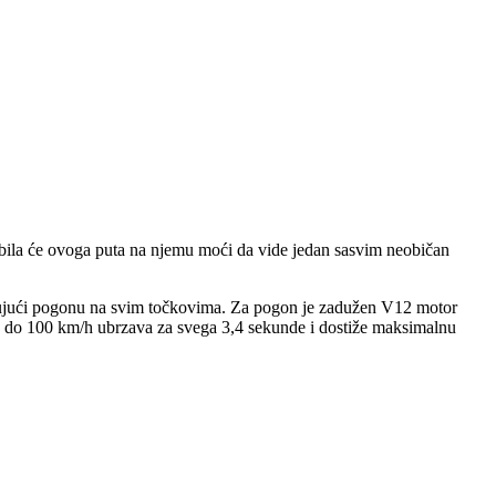
obila će ovoga puta na njemu moći da vide jedan sasvim neobičan
valjujući pogonu na svim točkovima. Za pogon je zadužen V12 motor
 a do 100 km/h ubrzava za svega 3,4 sekunde i dostiže maksimalnu