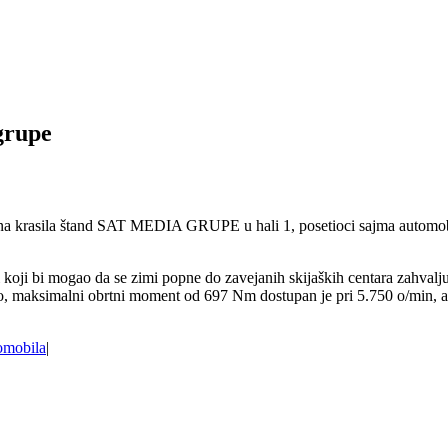
grupe
godina krasila štand SAT MEDIA GRUPE u hali 1, posetioci sajma autom
dini koji bi mogao da se zimi popne do zavejanih skijaških centara zah
z to, maksimalni obrtni moment od 697 Nm dostupan je pri 5.750 o/min,
omobila
|