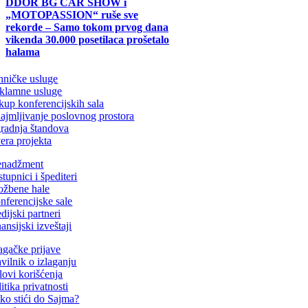
DDOR BG CAR SHOW i
„MOTOPASSION“ ruše sve
rekorde – Samo tokom prvog dana
vikenda 30.000 posetilaca prošetalo
halama
hničke usluge
klamne usluge
kup konferencijskih sala
najmljivanje poslovnog prostora
gradnja štandova
era projekta
nadžment
tupnici i špediteri
ložbene hale
nferencijske sale
dijski partneri
ansijski izveštaji
lagačke prijave
avilnik o izlaganju
lovi korišćenja
itika privatnosti
ko stići do Sajma?