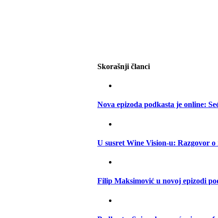
Skorašnji članci
Nova epizoda podkasta je online: S
U susret Wine Vision-u: Razgovor o
Filip Maksimović u novoj epizodi p