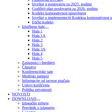
Izveštaj o poslovanju za 2025. godinu
Godišnji plan poslovanja za 2026. godinu
Kodeks korporativnog upravljanja
Izveštaj o implementeciji Kodeksa korporativnog u
Etički kodeks
Izložbene hale
Hala 1
Hala 1A
Hala 2
Hala 3
Hala 3A
Hala 4
Hala 5
Zastupnici i špediteri
Članstvo
Konferencijske sale
Medijski partneri
Informacije od javnog značaja
Uslovi korišćenja
Politika privatnosti
NOVOSTI
DOWNLOAD
Izlagačke prijave
Pravilnik o izlaganju