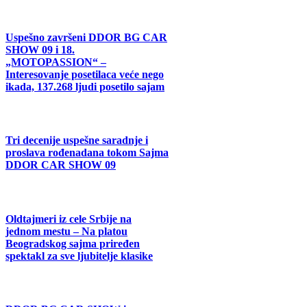
Uspešno završeni DDOR BG CAR
SHOW 09 i 18.
„MOTOPASSION“ –
Interesovanje posetilaca veće nego
ikada, 137.268 ljudi posetilo sajam
Tri decenije uspešne saradnje i
proslava rođenadana tokom Sajma
DDOR CAR SHOW 09
Oldtajmeri iz cele Srbije na
jednom mestu – Na platou
Beogradskog sajma priređen
spektakl za sve ljubitelje klasike