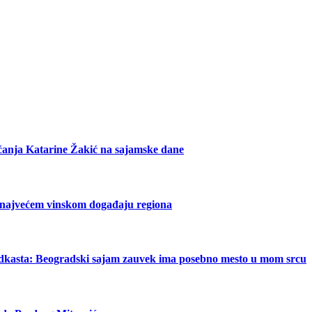
ećanja Katarine Žakić na sajamske dane
 najvećem vinskom događaju regiona
odkasta: Beogradski sajam zauvek ima posebno mesto u mom srcu