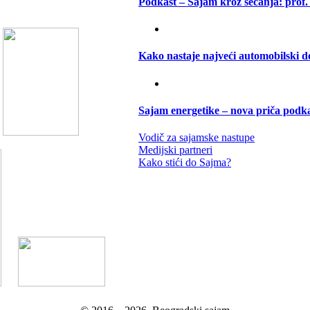
Podkast – Sajam kroz sećanja: prof.
Kako nastaje najveći automobilski d
Sajam energetike – nova priča podk
Vodič za sajamske nastupe
Medijski partneri
Kako stići do Sajma?