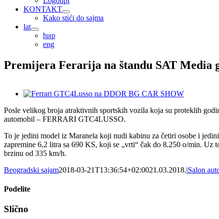
Logotipi
KONTAKT
Kako stići do sajma
lat
ћир
eng
Premijera Ferarija na štandu SAT Media 
View
Larger
Posle velikog broja atraktivnih sportskih vozila koja su proteklih 
Image
automobil – FERRARI GTC4LUSSO.
To je jedini model iz Maranela koji nudi kabinu za četiri osobe i je
zapremine 6,2 litra sa 690 KS, koji se „vrti“ čak do 8.250 o/min. U
brzinu od 335 km/h.
Beogradski sajam
2018-03-21T13:36:54+02:00
21.03.2018.
|
Salon aut
Podelite
Facebook
X
Tumblr
Pinterest
Email
Slično