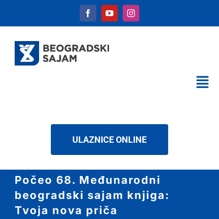
Skip
to
content
Tog
Nav
KALENDAR
USLUGE
ULAZNICE ONLINE
O NAMA
NOVOSTI
Počeo 68. Međunarodni
DOWNLOAD
beogradski sajam knjiga:
KONTAKT
Tvoja nova priča