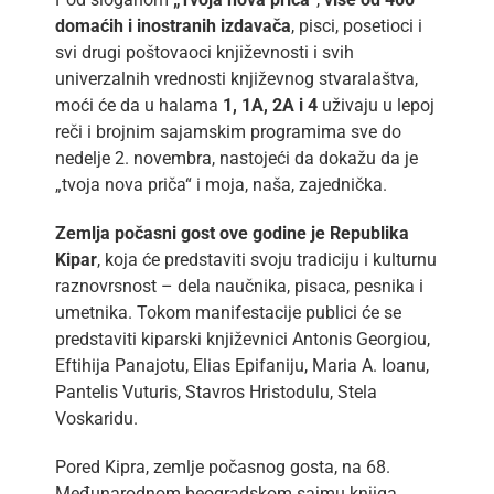
domaćih i inostranih izdavača
, pisci, posetioci i
svi drugi poštovaoci književnosti i svih
univerzalnih vrednosti književnog stvaralaštva,
moći će da u halama
1, 1A, 2A i 4
uživaju u lepoj
reči i brojnim sajamskim programima sve do
nedelje 2. novembra, nastojeći da dokažu da je
„tvoja nova priča“ i moja, naša, zajednička.
Zemlja počasni gost ove godine je Republika
Kipar
, koja će predstaviti svoju tradiciju i kulturnu
raznovrsnost – dela naučnika, pisaca, pesnika i
umetnika. Tokom manifestacije publici će se
predstaviti kiparski književnici Antonis Georgiou,
Eftihija Panajotu, Elias Epifaniju, Maria A. Ioanu,
Pantelis Vuturis, Stavros Hristodulu, Stela
Voskaridu.
Pored Kipra, zemlje počasnog gosta, na 68.
Međunarodnom beogradskom sajmu knjiga