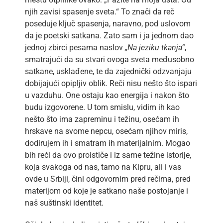
njih zavisi spasenje sveta.“ To znači da reč
poseduje ključ spasenja, naravno, pod uslovom
da je poetski satkana. Zato sam i ja jednom dao
jednoj zbirci pesama naslov
„Na jeziku tkanja“
,
smatrajući da su stvari ovoga sveta međusobno
satkane, usklađene, te da zajednički odzvanjaju
dobijajući opipljiv oblik. Reči nisu nešto što ispari
u vazduhu. One ostaju kao energija i nakon što
budu izgovorene. U tom smislu, vidim ih kao
nešto što ima zapreminu i težinu, osećam ih
hrskave na svome nepcu, osećam njihov miris,
dodirujem ih i smatram ih materijalnim. Mogao
bih reći da ovo proističe i iz same težine istorije,
koja svakoga od nas, tamo na Kipru, ali i vas
ovde u Srbiji, čini odgovornim pred rečima, pred
materijom od koje je satkano naše postojanje i
naš suštinski identitet.