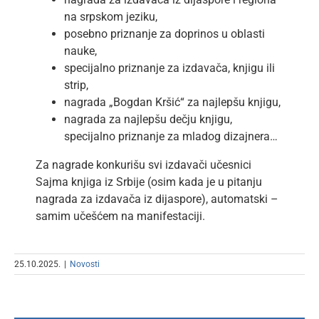
na srpskom jeziku,
posebno priznanje za doprinos u oblasti
nauke,
specijalno priznanje za izdavača, knjigu ili
strip,
nagrada „Bogdan Kršić“ za najlepšu knjigu,
nagrada za najlepšu dečju knjigu,
specijalno priznanje za mladog dizajnera…
Za nagrade konkurišu svi izdavači učesnici
Sajma knjiga iz Srbije (osim kada je u pitanju
nagrada za izdavača iz dijaspore), automatski –
samim učešćem na manifestaciji.
25.10.2025.
|
Novosti