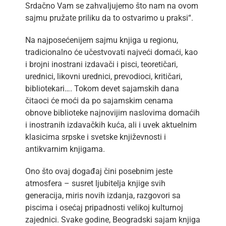
Srdačno Vam se zahvaljujemo što nam na ovom
sajmu pružate priliku da to ostvarimo u praksi“.
Na najposećenijem sajmu knjiga u regionu,
tradicionalno će učestvovati najveći domaći, kao
i brojni inostrani izdavači i pisci, teoretičari,
urednici, likovni urednici, prevodioci, kritičari,
bibliotekari…. Tokom devet sajamskih dana
čitaoci će moći da po sajamskim cenama
obnove biblioteke najnovijim naslovima domaćih
i inostranih izdavačkih kuća, ali i uvek aktuelnim
klasicima srpske i svetske književnosti i
antikvarnim knjigama.
Ono što ovaj događaj čini posebnim jeste
atmosfera – susret ljubitelja knjige svih
generacija, miris novih izdanja, razgovori sa
piscima i osećaj pripadnosti velikoj kulturnoj
zajednici. Svake godine, Beogradski sajam knjiga