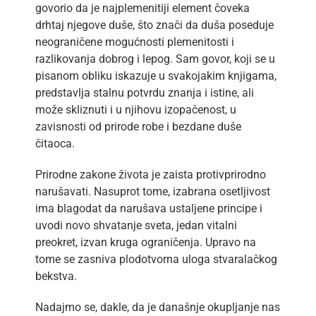
govorio da je najplemenitiji element čoveka
drhtaj njegove duše, što znači da duša poseduje
neograničene mogućnosti plemenitosti i
razlikovanja dobrog i lepog. Sam govor, koji se u
pisanom obliku iskazuje u svakojakim knjigama,
predstavlja stalnu potvrdu znanja i istine, ali
može skliznuti i u njihovu izopačenost, u
zavisnosti od prirode robe i bezdane duše
čitaoca.
Prirodne zakone života je zaista protivprirodno
narušavati. Nasuprot tome, izabrana osetljivost
ima blagodat da narušava ustaljene principe i
uvodi novo shvatanje sveta, jedan vitalni
preokret, izvan kruga ograničenja. Upravo na
tome se zasniva plodotvorna uloga stvaralačkog
bekstva.
Nadajmo se, dakle, da je današnje okupljanje nas