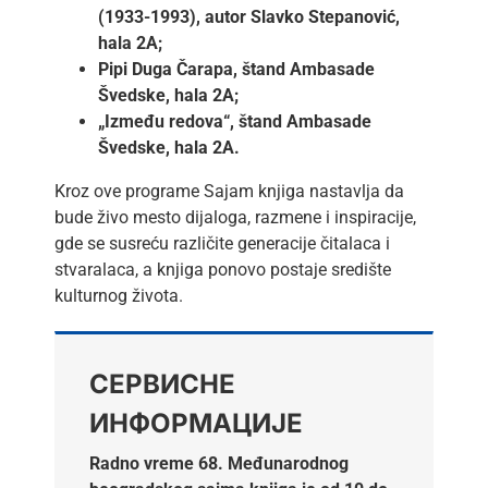
(1933-1993), autor Slavko Stepanović,
hala 2A;
Pipi Duga Čarapa, štand Ambasade
Švedske, hala 2A;
„Između redova“, štand Ambasade
Švedske, hala 2A.
Kroz ove programe Sajam knjiga nastavlja da
bude živo mesto dijaloga, razmene i inspiracije,
gde se susreću različite generacije čitalaca i
stvaralaca, a knjiga ponovo postaje središte
kulturnog života.
СЕРВИСНЕ
ИНФОРМАЦИЈЕ
Radno vreme 68. Međunarodnog