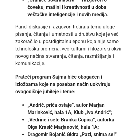
čoveku, mašini i kreativnosti u doba
veštačke inteligencije i novih medija.
Panel diskusije i razgovori tretiraju temu uloge
pisanja, čitanja i umetnosti u društvu koje je već
zakoračilo u postdigitalnu epohu koja nije samo
tehnološka promena, već kulturni i filozofski okvir
novog načina stvaranja, čitanja, razmišljanja i
komunikacije.
Prateći program Sajma biće obogaćen i
izložbama koje na poseban način uokviruju
ovogodišnje jubileje i teme:
„Andrić, priča ostaje“, autor Marjan
Marinković, hala 1A, Klub „Ivo Andrić“;
„Vedrine i sete Branka Ćopića“, autorka
Olga Krasić Marjanović, hala 1A;
Dragomir Bojanić Gidra „Pazi, snima se!“