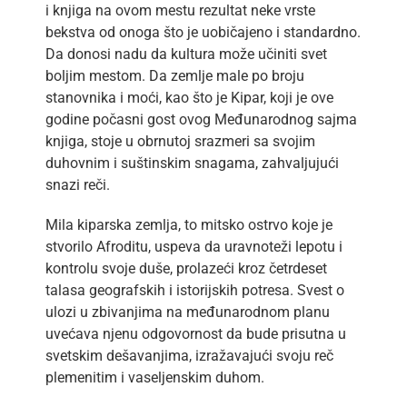
i knjiga na ovom mestu rezultat neke vrste
bekstva od onoga što je uobičajeno i standardno.
Da donosi nadu da kultura može učiniti svet
boljim mestom. Da zemlje male po broju
stanovnika i moći, kao što je Kipar, koji je ove
godine počasni gost ovog Međunarodnog sajma
knjiga, stoje u obrnutoj srazmeri sa svojim
duhovnim i suštinskim snagama, zahvaljujući
snazi reči.
Mila kiparska zemlja, to mitsko ostrvo koje je
stvorilo Afroditu, uspeva da uravnoteži lepotu i
kontrolu svoje duše, prolazeći kroz četrdeset
talasa geografskih i istorijskih potresa. Svest o
ulozi u zbivanjima na međunarodnom planu
uvećava njenu odgovornost da bude prisutna u
svetskim dešavanjima, izražavajući svoju reč
plemenitim i vaseljenskim duhom.