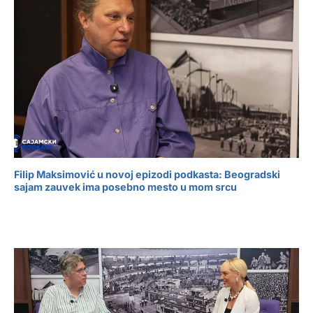
Filip Maksimović u novoj epizodi podkasta: Beogradski
sajam zauvek ima posebno mesto u mom srcu