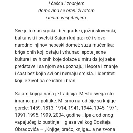
i čašću i znanjem
domovina se brani životom
i lepim vaspitanjem.
Sve je to naš srpski i beogradski, južnoslovenski,
balkanski i svetski Sajam knjiga: reč i slovo
narodno; njihov nebeski domet; suza mučenika;
briga onih koji ostaju i vrhunac lepote jedne
kulture i svih onih koje dolaze u miru da joj sebe
predstave i sa njom se upoznaju; i lepota i znanje
i čast bez kojih svi oni nemaju smisla. I identitet
koji je život pa se istim i brani.
Sajam knjiga naša je tradicija. Mesto svega što
imamo, pa i politike. Mi smo narod čije su knjige
gorele: 1459, 1813, 1914, 1941, 1944, 1945, 1971,
1991, 1995, 1999, 2004. godine… Ipak, od onog
vapajućeg iz pustinje – glasa velikog Dositeja
Obradovića – „Knjige, braćo, knjige… a ne zvona i