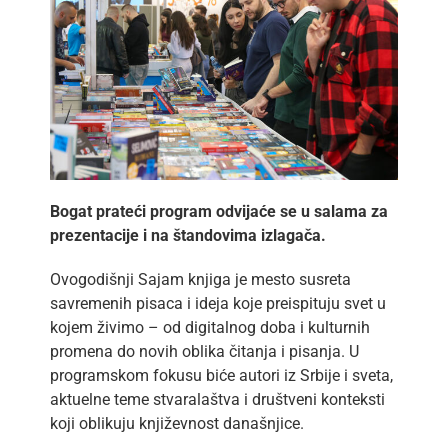
Bogat prateći program odvijaće se u salama za
prezentacije i na štandovima izlagača.
Ovogodišnji Sajam knjiga je mesto susreta
savremenih pisaca i ideja koje preispituju svet u
kojem živimo – od digitalnog doba i kulturnih
promena do novih oblika čitanja i pisanja. U
programskom fokusu biće autori iz Srbije i sveta,
aktuelne teme stvaralaštva i društveni konteksti
koji oblikuju književnost današnjice.