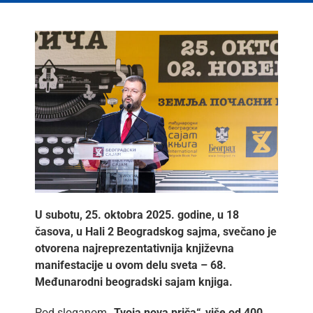
lat
U subotu, 25. oktobra 2025. godine, u 18
časova, u Hali 2 Beogradskog sajma, svečano je
otvorena najreprezentativnija književna
manifestacije u ovom delu sveta – 68.
Međunarodni beogradski sajam knjiga.
Pod sloganom
„Tvoja nova priča“
,
više od 400