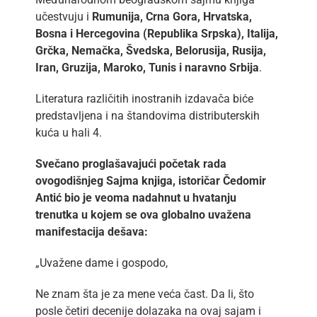
učestvuju i
Rumunija, Crna Gora, Hrvatska,
Bosna i Hercegovina (Republika Srpska), Italija,
Grčka, Nemačka, Švedska, Belorusija, Rusija,
Iran, Gruzija, Maroko, Tunis i naravno Srbija
.
Literatura različitih inostranih izdavača biće
predstavljena i na štandovima distributerskih
kuća u hali 4.
Svečano proglašavajući početak rada
ovogodišnjeg Sajma knjiga, istoričar Čedomir
Antić bio je veoma nadahnut u hvatanju
trenutka u kojem se ova globalno uvažena
manifestacija dešava:
„Uvažene dame i gospodo,
Ne znam šta je za mene veća čast. Da li, što
posle četiri decenije dolazaka na ovaj sajam i