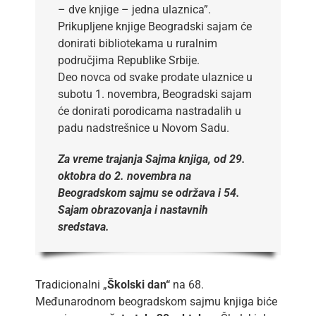
– dve knjige – jedna ulaznica”.
Prikupljene knjige Beogradski sajam će
donirati bibliotekama u ruralnim
područjima Republike Srbije.
Deo novca od svake prodate ulaznice u
subotu 1. novembra, Beogradski sajam
će donirati porodicama nastradalih u
padu nadstrešnice u Novom Sadu.
Za vreme trajanja Sajma knjiga, od 29.
oktobra do 2. novembra na
Beogradskom sajmu se održava i 54.
Sajam obrazovanja i nastavnih
sredstava.
Tradicionalni „
Školski dan“
na 68.
Međunarodnom beogradskom sajmu knjiga biće