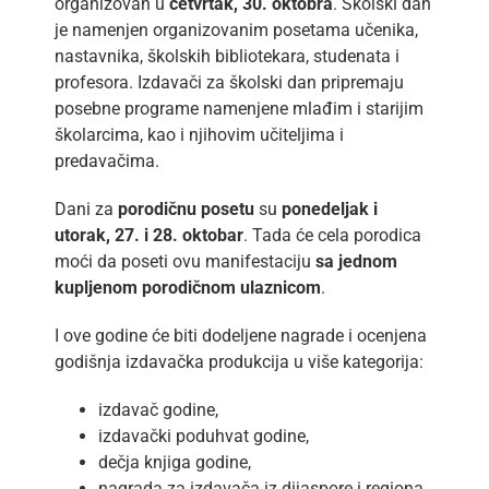
organizovan u
četvrtak, 30. oktobra
. Školski dan
je namenjen organizovanim posetama učenika,
nastavnika, školskih bibliotekara, studenata i
profesora. Izdavači za školski dan pripremaju
posebne programe namenjene mlađim i starijim
školarcima, kao i njihovim učiteljima i
predavačima.
Dani za
porodičnu posetu
su
ponedeljak i
utorak, 27. i 28. oktobar
. Tada će cela porodica
moći da poseti ovu manifestaciju
sa jednom
kupljenom porodičnom ulaznicom
.
I ove godine će biti dodeljene nagrade i ocenjena
godišnja izdavačka produkcija u više kategorija:
izdavač godine,
izdavački poduhvat godine,
dečja knjiga godine,
nagrada za izdavača iz dijaspore i regiona