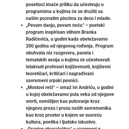
posetioci imaće priliku da učestvuju u
programima u kojima će se družiti sa
našim poznatim piscima za decu i mlade.
„Pevam danju, pevam noću“ – poetski
program inspirisan stihom Branka
Radičevića, u godini kada obeležavamo
200 godina od njegovog rođenja. Program
obuhvata niz razgovora, panela i
tematskih sesija u kojima će učestvovati
istaknuti profesori književnosti, književni
teoretičari, kritičari i nagrađivani
savremeni srpski pesnici.
„Mostovi reči“ – omaž Ivi Andriću, u godini
u kojoj obeležavamo pola veka od njegove
smrti, osmišljen kao putovanje kroz
njegovu prozu i prozu naših savremenika
kao kroz prostor u kojem se susreću
kultura, poetika i ljudsko iskustvo.
„Granice stvaralaštva“ – razgovori o