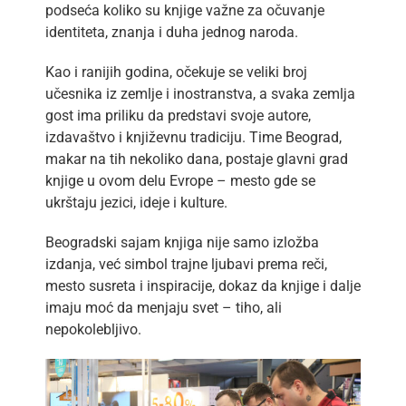
podseća koliko su knjige važne za očuvanje
identiteta, znanja i duha jednog naroda.
Kao i ranijih godina, očekuje se veliki broj
učesnika iz zemlje i inostranstva, a svaka zemlja
gost ima priliku da predstavi svoje autore,
izdavaštvo i književnu tradiciju. Time Beograd,
makar na tih nekoliko dana, postaje glavni grad
knjige u ovom delu Evrope – mesto gde se
ukrštaju jezici, ideje i kulture.
Beogradski sajam knjiga nije samo izložba
izdanja, već simbol trajne ljubavi prema reči,
mesto susreta i inspiracije, dokaz da knjige i dalje
imaju moć da menjaju svet – tiho, ali
nepokolebljivo.