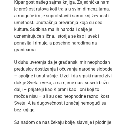
Kipar gost našeg sajma knjiga. Zajednička nam
je prošlost ratova koji traju u svim dimenzijama,
a moguće im je suprotstaviti samo književnost i
umetnost. Unutrašnja previranja koja su deo
kulture. Sudbina malih naroda i dalje je
uznemirujuće slična. Istorija se kao i uvek i
ponavlja i rimuje, a posebno narodima na
granicama.
U duhu uverenja da je građanski mir neophodan
preduslov dostizanja i očuvanja narodne slobode
– spoljne i unutrašnje. U želji da srpski narod živi
dok je Sveta i veka, a sa njime naši susedi bliži i
dalji – prijatelji kao Kiprani kao i oni koji to
možda nisu – ali su deo neophodne raznolikost
Sveta. A ta dugovečnost i značaj nemogući su
bez knjige.
Sa nadom da nas čekaju bolje, slavnije i plodnije