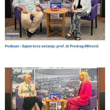
Podkast – Sajam kroz sećanja: prof. dr Predrag Mitrović