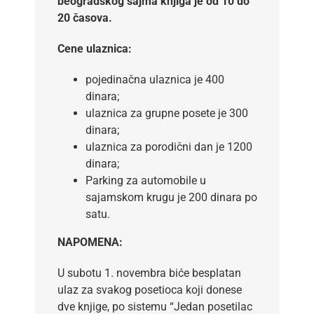
beogradskog sajma knjiga je od 10 do
20 časova.
Cene ulaznica:
pojedinačna ulaznica je 400
dinara;
ulaznica za grupne posete je 300
dinara;
ulaznica za porodični dan je 1200
dinara;
Parking za automobile u
sajamskom krugu je 200 dinara po
satu.
NAPOMENA:
U subotu 1. novembra biće besplatan
ulaz za svakog posetioca koji donese
dve knjige, po sistemu “Jedan posetilac