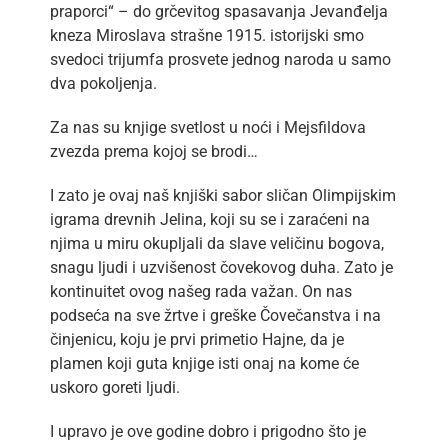
praporci“ – do grčevitog spasavanja Jevanđelja
kneza Miroslava strašne 1915. istorijski smo
svedoci trijumfa prosvete jednog naroda u samo
dva pokoljenja.
Za nas su knjige svetlost u noći i Mejsfildova
zvezda prema kojoj se brodi…
I zato je ovaj naš knjiški sabor sličan Olimpijskim
igrama drevnih Jelina, koji su se i zaraćeni na
njima u miru okupljali da slave veličinu bogova,
snagu ljudi i uzvišenost čovekovog duha. Zato je
kontinuitet ovog našeg rada važan. On nas
podseća na sve žrtve i greške Čovečanstva i na
činjenicu, koju je prvi primetio Hajne, da je
plamen koji guta knjige isti onaj na kome će
uskoro goreti ljudi.
I upravo je ove godine dobro i prigodno što je