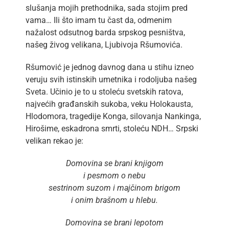
slušanja mojih prethodnika, sada stojim pred
vama… Ili što imam tu čast da, odmenim
nažalost odsutnog barda srpskog pesništva,
našeg živog velikana, Ljubivoja Ršumovića.
Ršumović je jednog davnog dana u stihu izneo
veruju svih istinskih umetnika i rodoljuba našeg
Sveta. Učinio je to u stoleću svetskih ratova,
najvećih građanskih sukoba, veku Holokausta,
Hlodomora, tragedije Konga, silovanja Nankinga,
Hirošime, eskadrona smrti, stoleću NDH… Srpski
velikan rekao je:
Domovina se brani knjigom
i pesmom o nebu
sestrinom suzom i majčinom brigom
i onim brašnom u hlebu.
Domovina se brani lepotom