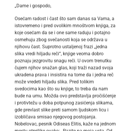
„Dame i gospodo,
Osećam radost i čast što sam danas sa Vama, a
istovremeno i pred ovolikim mnoštvom knjiga, za
koje osećam da se i one same raduju i potajno
osmehuju zbog svečanosti koja se održava u
njihovu čast. Suprotno ustaljenoj frazi „jedna
slika vredi hiljadu reči“, knjige veoma dobro
poznaju jezgrovitu snagu reči. U ovom trenutku
čujem njihov snažan glas, koji traži nazad svoja
ukradena prava i insistira na tome da i jedna reč
može vredeti hiljadu slika. Pred tolikim
svedocima kao što su knjige, to treba da nam
bude na umu. Možda ovo predstavlja pročišćenje
i protivtežu u doba potpunog zasićenja slikama,
gde prevlast slike preti samom ljudskom licu i
izobličava smisao njegovog postojanja.
Nobelovac, pesnik Odiseas Elitis, kaže na jednom
mestu otprilike ovako: „Pazite na moja usta. Od