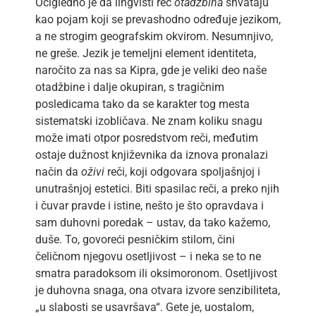
Očigledno je da lingvisti reč
otadžbina
shvataju
kao pojam koji se prevashodno određuje jezikom,
a ne strogim geografskim okvirom. Nesumnjivo,
ne greše. Jezik je temeljni element identiteta,
naročito za nas sa Kipra, gde je veliki deo naše
otadžbine i dalje okupiran, s tragičnim
posledicama tako da se karakter tog mesta
sistematski izobličava. Ne znam koliku snagu
može imati otpor posredstvom reči, međutim
ostaje dužnost književnika da iznova pronalazi
način da
oživi
reči, koji odgovara spoljašnjoj i
unutrašnjoj estetici. Biti spasilac reči, a preko njih
i čuvar pravde i istine, nešto je što opravdava i
sam duhovni poredak – ustav, da tako kažemo,
duše. To, govoreći pesničkim stilom, čini
čeličnom njegovu osetljivost – i neka se to ne
smatra paradoksom ili oksimoronom. Osetljivost
je duhovna snaga, ona otvara izvore senzibiliteta,
„u slabosti se usavršava“. Gete je, uostalom,