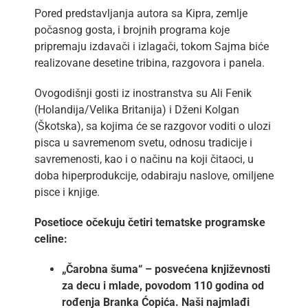
Pored predstavljanja autora sa Kipra, zemlje
počasnog gosta, i brojnih programa koje
pripremaju izdavači i izlagači, tokom Sajma biće
realizovane desetine tribina, razgovora i panela.
Ovogodišnji gosti iz inostranstva su Ali Fenik
(Holandija/Velika Britanija) i Dženi Kolgan
(Škotska), sa kojima će se razgovor voditi o ulozi
pisca u savremenom svetu, odnosu tradicije i
savremenosti, kao i o načinu na koji čitaoci, u
doba hiperprodukcije, odabiraju naslove, omiljene
pisce i knjige.
Posetioce očekuju četiri tematske programske
celine:
„Čarobna šuma“ – posvećena književnosti
za decu i mlade, povodom 110 godina od
rođenja Branka Ćopića. Naši najmlađi