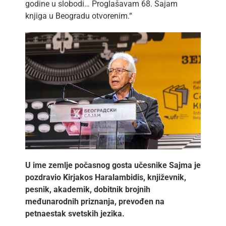
godine u slobodi… Proglašavam 68. Sajam
knjiga u Beogradu otvorenim.“
U ime zemlje počasnog gosta učesnike Sajma je
pozdravio
Kirjakos Haralambidis, književnik,
pesnik, akademik, dobitnik brojnih
međunarodnih priznanja, prevođen na
petnaestak svetskih jezika.