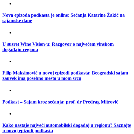
Nova epizoda podkasta je online: Sećanja Katarine Žakić na
sajamske dane
U susret Wine Vision-u: Razgovor o najvećem vinskom
događaju regiona
Filip Maksimović u novoj epizodi podkasta: Beogradski sajam
zauvek ima posebno mesto u mom srcu
Podkast – Sajam kroz sećanja: prof. dr Predrag Mitrović
Kako nastaje najveći automobilski događaj u regionu? Saznajte
u novoj epizodi podkasta