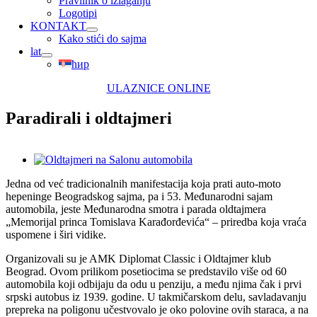
Pravilnik o izlaganju
Logotipi
KONTAKT
Kako stići do sajma
lat
ћир
ULAZNICE ONLINE
Paradirali i oldtajmeri
View
Larger
Jedna od već tradicionalnih manifestacija koja prati auto-moto
Image
hepeninge Beogradskog sajma, pa i 53. Međunarodni sajam
automobila, jeste Međunarodna smotra i parada oldtajmera
„Memorijal princa Tomislava Karađorđevića“ – priredba koja vraća
uspomene i širi vidike.
Organizovali su je AMK Diplomat Classic i Oldtajmer klub
Beograd. Ovom prilikom posetiocima se predstavilo više od 60
automobila koji odbijaju da odu u penziju, a među njima čak i prvi
srpski autobus iz 1939. godine. U takmičarskom delu, savladavanju
prepreka na poligonu učestvovalo je oko polovine ovih staraca, a na