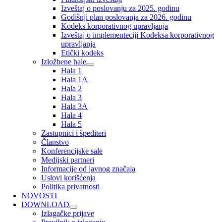
Izveštaj o poslovanju za 2025. godinu
Godišnji plan poslovanja za 2026. godinu
Kodeks korporativnog upravljanja
Izveštaj o implementeciji Kodeksa korporativnog
upravljanja
Etički kodeks
Izložbene hale
Hala 1
Hala 1A
Hala 2
Hala 3
Hala 3A
Hala 4
Hala 5
Zastupnici i špediteri
Članstvo
Konferencijske sale
Medijski partneri
Informacije od javnog značaja
Uslovi korišćenja
Politika privatnosti
NOVOSTI
DOWNLOAD
Izlagačke prijave