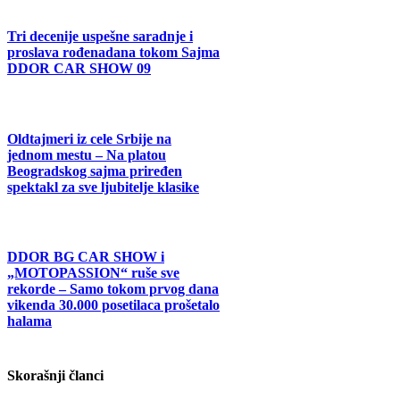
Tri decenije uspešne saradnje i
proslava rođenadana tokom Sajma
DDOR CAR SHOW 09
Oldtajmeri iz cele Srbije na
jednom mestu – Na platou
Beogradskog sajma priređen
spektakl za sve ljubitelje klasike
DDOR BG CAR SHOW i
„MOTOPASSION“ ruše sve
rekorde – Samo tokom prvog dana
vikenda 30.000 posetilaca prošetalo
halama
Skorašnji članci