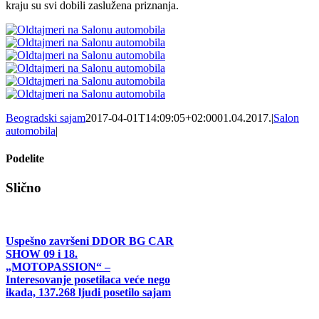
kraju su svi dobili zaslužena priznanja.
Beogradski sajam
2017-04-01T14:09:05+02:00
01.04.2017.
|
Salon
automobila
|
Podelite
Facebook
X
Tumblr
Pinterest
Email
Slično
Uspešno završeni DDOR BG CAR
SHOW 09 i 18.
„MOTOPASSION“ –
Interesovanje posetilaca veće nego
ikada, 137.268 ljudi posetilo sajam