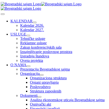
Skip
to
content
Toggle
Navigation
KALENDAR
Kalendar 2026.
Kalendar 2027.
USLUGE
Tehničke usluge
Reklamne usluge
Zakup konferencijskih sala
Iznajmljivanje poslovnog prostora
Izgradnja štandova
Overa projekta
O NAMA
Prezentacija Beogradskog sajma
Organizacija
Organizaciona struktura
Organi upravljanja
Poslovodstvo
Struktura zaposlenih
Dokumenti
Analiza ekonomskog uticaja Beogradskog sajma
Osnivački akt
Finansijski izveštaji