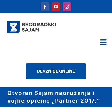
Skip
to
content
Tog
Nav
KALENDAR
USLUGE
ULAZNICE ONLINE
O NAMA
NOVOSTI
Otvoren Sajam naoružanja i
DOWNLOAD
vojne opreme „Partner 2017.“
KONTAKT