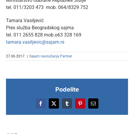
Ministarstvo odbrane Republike Srbije
tel. 011/3203 473 mob. 064/8329 752
Tamara Vasiljević
Pres služba Beogradskog sajma
tel. 011 2655 828 mob.o63 328 169
tamara.vasiljevic@sajam.rs
27.06.2017.
|
Sajam naoružanja Partner
Podelite
Facebook
X
Tumblr
Pinterest
Email