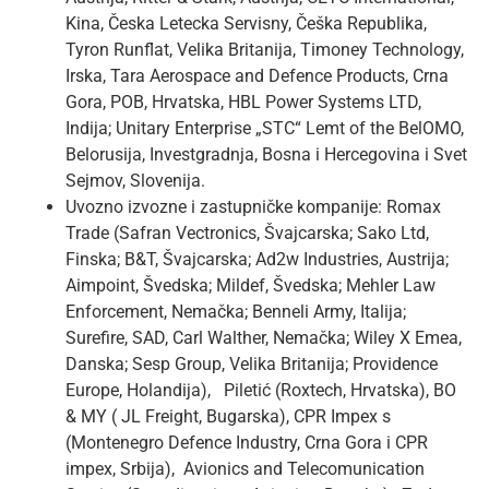
Kina, Česka Letecka Servisny, Češka Republika,
Tyron Runflat, Velika Britanija, Timoney Technology,
Irska, Tara Aerospace and Defence Products, Crna
Gora, POB, Hrvatska, HBL Power Systems LTD,
Indija; Unitary Enterprise „STC“ Lemt of the BelOMO,
Belorusija, Investgradnja, Bosna i Hercegovina i Svet
Sejmov, Slovenija.
Uvozno izvozne i zastupničke kompanije: Romax
Trade (Safran Vectronics, Švajcarska; Sako Ltd,
Finska; B&T, Švajcarska; Ad2w Industries, Austrija;
Aimpoint, Švedska; Mildef, Švedska; Mehler Law
Enforcement, Nemačka; Benneli Army, Italija;
Surefire, SAD, Carl Walther, Nemačka; Wiley X Emea,
Danska; Sesp Group, Velika Britanija; Providence
Europe, Holandija), Piletić (Roxtech, Hrvatska), BO
& MY ( JL Freight, Bugarska), CPR Impex s
(Montenegro Defence Industry, Crna Gora i CPR
impex, Srbija), Avionics and Telecomunication