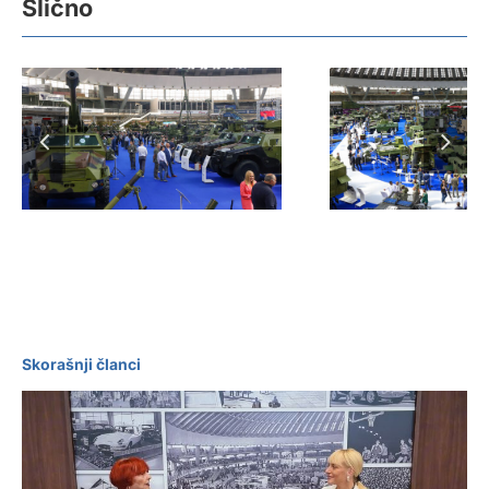
Slično
Otvoren
12. Međun
Međunarodni sajam
sajam naor
naoružanja i vojne
na Beogra
opreme „PARTNER
sajm
2025“
Skorašnji članci