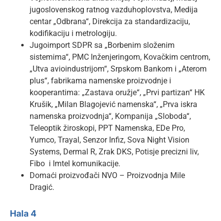
jugoslovenskog ratnog vazduhoplovstva, Medija
centar „Odbrana“, Direkcija za standardizaciju,
kodifikaciju i metrologiju.
Jugoimport SDPR sa „Borbenim složenim
sistemima“, PMC Inženjeringom, Kovačkim centrom,
„Utva avioindustrijom“, Srpskom Bankom i „Aterom
plus“, fabrikama namenske proizvodnje i
kooperantima: „Zastava oružje“, „Prvi partizan“ HK
Krušik, „Milan Blagojević namenska“, „Prva iskra
namenska proizvodnja“, Kompanija „Sloboda“,
Teleoptik žiroskopi, PPT Namenska, EDe Pro,
Yumco, Trayal, Senzor Infiz, Sova Night Vision
Systems, Dermal R, Zrak DKS, Potisje precizni liv,
Fibo i Imtel komunikacije.
Domaći proizvođači NVO – Proizvodnja Mile
Dragić.
Hala 4