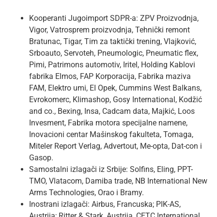
Kooperanti Jugoimport SDPR-a: ZPV Proizvodnja,
Vigor, Vatrosprem proizvodnja, Tehnički remont
Bratunac, Tigar, Tim za taktički trening, Vlajković,
Srboauto, Servoteh, Pneumologic, Pneumatic flex,
Pimi, Patrimons automotiv, Iritel, Holding Kablovi
fabrika Elmos, FAP Korporacija, Fabrika maziva
FAM, Elektro umi, EI Opek, Cummins West Balkans,
Evrokomerc, Klimashop, Gosy International, Kodžić
and co., Bexing, Insa, Cadcam data, Majkić, Loos
Invesment, Fabrika motora specijalne namene,
Inovacioni centar Mašinskog fakulteta, Tomaga,
Miteler Report Verlag, Advertout, Me-opta, Dat-con i
Gasop.
Samostalni izlagači iz Srbije: Solfins, Eling, PPT-
TMO, Vlatacom, Damiba trade, NB International New
Arms Technologies, Orao i Bramy.
Inostrani izlagači: Airbus, Francuska; PIK-AS,
Austrija; Ritter & Stark, Austrija, CETC International,